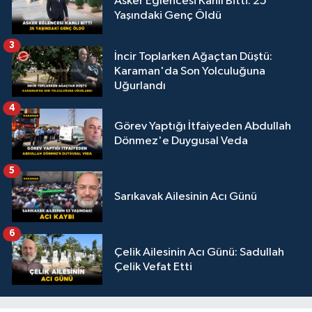
Asker Eğlencesi Kanlı Bitti: 25
Yaşındaki Genç Öldü
3
İncir Toplarken Ağaçtan Düştü:
Karaman'da Son Yolculuğuna
Uğurlandı
4
Görev Yaptığı İtfaiyeden Abdullah
Dönmez'e Duygusal Veda
5
Sarıkavak Ailesinin Acı Günü
6
Çelik Ailesinin Acı Günü: Sadullah
Çelik Vefat Etti