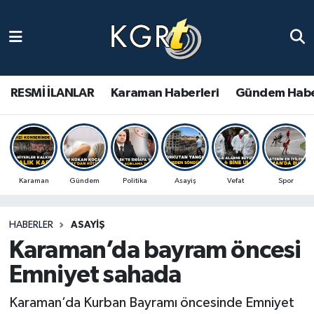
Karaman Haberleri
Gündem Haberleri
RESMİ İLANLAR
Karaman Haberleri
Gündem Habe
Güncel Haberler
Spor Haberleri
Karaman
Gündem
Politika
Asayiş
Vefat
Spor
Asayiş Haberleri
HABERLER
ASAYIŞ
Ulusal Haberler
Karaman’da bayram öncesi
Vefat Edenler
Emniyet sahada
Karaman’da Kurban Bayramı öncesinde Emniyet