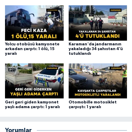
Yolcu otobüsü kamyonete
Karaman'da jandarmanın
arkadan çarptı: 1 ölü, 15
yakaladığı 34 şahıstan 4’ü
yaralı
tutuklandı
Geri geri giden kamyonet
Otomobille motosiklet
yaşlı adama çarptı: 1 yaralı
çarpıştı: 1 yaralı
Yorumlar