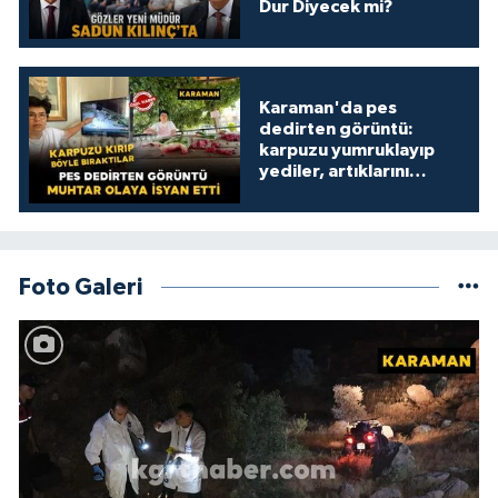
Dur Diyecek mi?
Karaman'da pes
dedirten görüntü:
karpuzu yumruklayıp
yediler, artıklarını
kamelyada bıraktılar
Foto Galeri