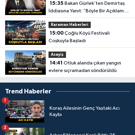
15:35
Bakan Gürlek’ten Demirtaş
İddiasına Yanıt: “Böyle Bir Açıklama
Yapmadım”
Karaman Haberleri
15:00
Çoğlu Köyü Festivali
Coşkuyla Başladı
Asayiş
14:41
Otluk alanda çıkan yangın
evlere sıçramadan söndürüldü
Trend Haberler
1
Koraş Ailesinin Genç Yaştaki Acı
Kaybı
2