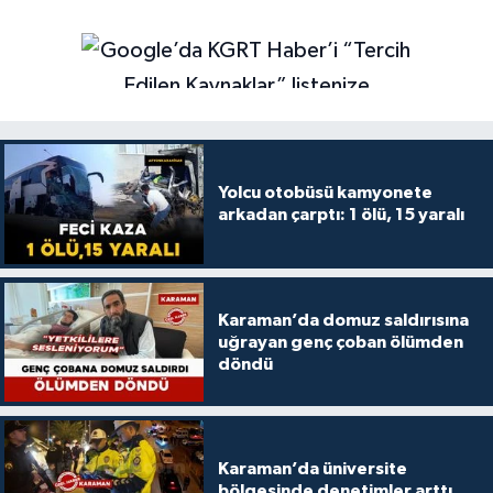
Yolcu otobüsü kamyonete
arkadan çarptı: 1 ölü, 15 yaralı
Karaman’da domuz saldırısına
uğrayan genç çoban ölümden
döndü
Karaman’da üniversite
bölgesinde denetimler arttı