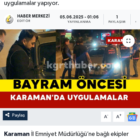
uygulamalar yapıyor.
HABER MERKEZI
05.06.2025 - 01:06
1
EDITÖR
YAYINLANMA
PAYLAŞIM
OK
Paylaş
-
+
A
A
Karaman
İl Emniyet Müdürlüğü’ne bağlı ekipler