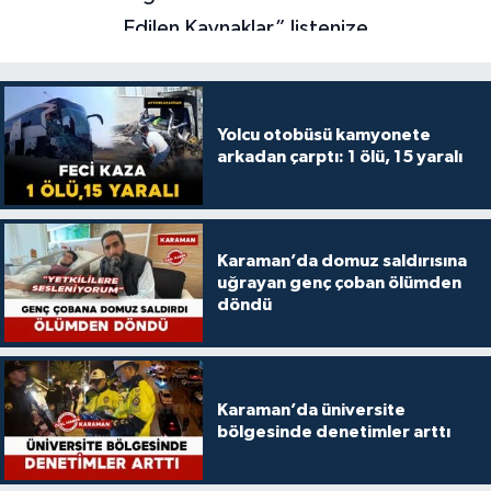
Yolcu otobüsü kamyonete
arkadan çarptı: 1 ölü, 15 yaralı
Karaman’da domuz saldırısına
uğrayan genç çoban ölümden
döndü
Karaman’da üniversite
bölgesinde denetimler arttı