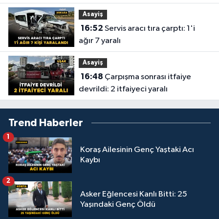
Asayiş
16:52
Servis aracı tıra çarptı: 1'i
ağır 7 yaralı
Asayiş
16:48
Çarpışma sonrası itfaiye
devrildi: 2 itfaiyeci yaralı
Trend Haberler
1
Koraş Ailesinin Genç Yaştaki Acı
Kaybı
2
Asker Eğlencesi Kanlı Bitti: 25
Yaşındaki Genç Öldü