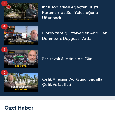
3
İncir Toplarken Ağaçtan Düştü:
Karaman'da Son Yolculuğuna
Uğurlandı
4
Görev Yaptığı İtfaiyeden Abdullah
Dönmez'e Duygusal Veda
5
Sarıkavak Ailesinin Acı Günü
6
Çelik Ailesinin Acı Günü: Sadullah
Çelik Vefat Etti
Özel Haber