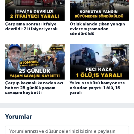
Çarpışma sonrası itfaiye
Otluk alanda çıkan yangın
devrildi: 2 itfaiyeci yaralı
evlere sıçramadan
söndürüldü
Çarpıp kaçmalı kazadan acı
Yolcu otobüsü kamyonete
haber: 25 günlük yaşam
arkadan çarptı: 1 ölü, 15
savaşını kaybetti
yaralı
Yorumlar