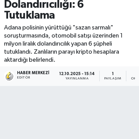
Dolandırıcılığı: 6
Tutuklama
Adana polisinin yürüttüğü "sazan sarmalı"
soruşturmasında, otomobil satışı üzerinden 1
milyon liralık dolandırıcılık yapan 6 şüpheli
tutuklandı. Zanlıların parayı kripto hesaplara
aktardığı belirlendi.
HABER MERKEZI
12.10.2025 - 15:14
1
EDITÖR
YAYINLANMA
PAYLAŞIM
OKU