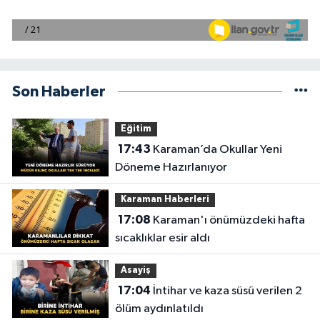
Son Haberler
Eğitim
17:43
Karaman’da Okullar Yeni
Döneme Hazırlanıyor
Karaman Haberleri
17:08
Karaman'ı önümüzdeki hafta
sıcaklıklar esir aldı
Asayiş
17:04
İntihar ve kaza süsü verilen 2
ölüm aydınlatıldı