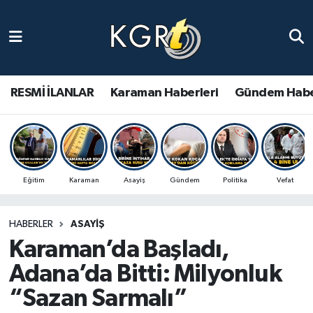
Karaman Haberleri
Gündem Haberleri
RESMİ İLANLAR
Karaman Haberleri
Gündem Habe
Güncel Haberler
Spor Haberleri
Eğitim
Karaman
Asayiş
Gündem
Politika
Vefat
Asayiş Haberleri
HABERLER
ASAYIŞ
Ulusal Haberler
Karaman’da Başladı,
Vefat Edenler
Adana’da Bitti: Milyonluk
“Sazan Sarmalı”