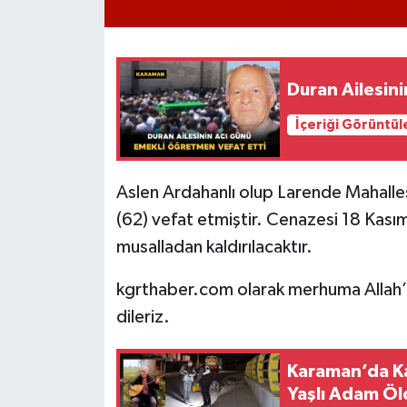
Duran Ailesin
İçeriği Görüntül
Aslen Ardahanlı olup Larende Mahall
(62) vefat etmiştir. Cenazesi 18 Kas
musalladan kaldırılacaktır.
kgrthaber.com olarak merhuma Allah’ta
dileriz.
Karaman’da Ka
Yaşlı Adam Öl