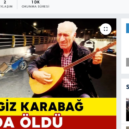
2
1 DK
AYLAŞIM
OKUNMA SÜRESI