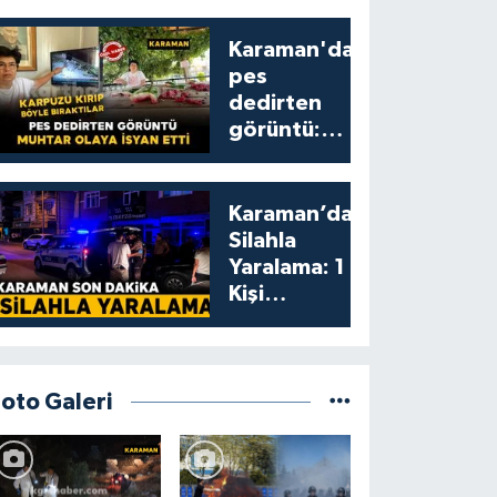
Karaman'da
pes
dedirten
görüntü:
karpuzu
yumruklayıp
yediler,
Karaman’da
artıklarını
Silahla
kamelyada
Yaralama: 1
bıraktılar
Kişi
Yaralandı
Foto Galeri