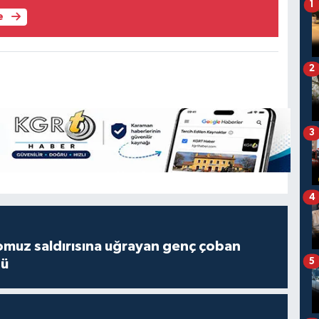
1
e
2
3
4
muz saldırısına uğrayan genç çoban
5
dü