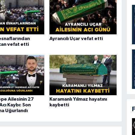
snaflarından
Ayrancılı Uçar vefat etti
an vefat etti
pe Ailesinin 27
Karamanlı Yılmaz hayatını
Acı Kaybı: Son
kaybetti
na Uğurlandı