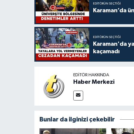
EDITÖRÜN SEÇTIĞI
Karaman’da üni
EDITÖRÜN SEÇTIĞI
Karaman'da ya
kaçamadı
EDITÖR HAKKINDA
Haber Merkezi
Bunlar da ilginizi çekebilir