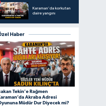
Karaman'da korkutan
daire yangını
Özel Haber
Bakan Tekin'e Rağmen
Karaman’da Akraba Adresi
Oyununa Müdür Dur Diyecek mi?