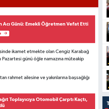
in Acı Günü: Emekli Öğretmen Vefat Etti
e
esinde ikamet etmekte olan Cengiz Karabağ
ım Pazartesi günü öğle namazına müteakip
n rahmet ailesine ve yakınlarına başsağlığı
ğıt Toplayıcıya Otomobil Çarptı Kaçtı,
dü