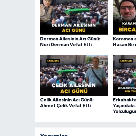
Derman Ailesinin Acı Günü:
Karaman e
Nuri Derman Vefat Etti
Hasan Birc
Çelik Ailesinin Acı Günü:
Erkabakte
Ahmet Çelik Vefat Etti
Yaşındaki 
Yolculuğu