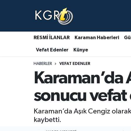
Karaman Haberleri
Gündem Haberleri
RESMİ İLANLAR
Karaman Haberleri
Gü
Vefat Edenler
Künye
Güncel Haberler
HABERLER
VEFAT EDENLER
Spor Haberleri
Karaman’da A
Asayiş Haberleri
sonucu vefat 
Ulusal Haberler
Karaman’da Aşık Cengiz olarak 
Vefat Edenler
kaybetti.