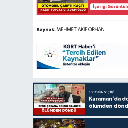
İçeriği Görüntül
Kaynak:
MEHMET AKİF ORHAN
EDITÖRÜN SEÇTIĞI
Karaman’da do
ölümden dön