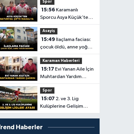
Spor
15:56
Karamanlı
Sporcu Asya Küçük’ten
Batum’da Çifte Madalya
Asayiş
15:49
İlaçlama faciası:
çocuk öldü, anne yoğun
bakımda
Karaman Haberleri
15:17
Evi Yanan Aile İçin
Muhtardan Yardım
Çağrısı
Spor
15:07
2. ve 3. Lig
Kulüplerine Gelişim
Ligleri Ayarı
Trend Haberler