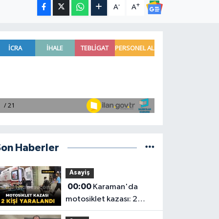
-
+
A
A
Son Haberler
Asayiş
00:00
Karaman'da
motosiklet kazası: 2
yaralı