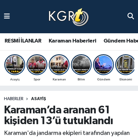
Karaman Haberleri
Gündem Haberleri
RESMİ İLANLAR
Karaman Haberleri
Gündem Habe
Güncel Haberler
Spor Haberleri
Asayiş
Spor
Karaman
Bilim
Gündem
Ekonomi
Asayiş Haberleri
HABERLER
ASAYIŞ
Ulusal Haberler
Karaman’da aranan 61
Vefat Edenler
kişiden 13’ü tutuklandı
Karaman'da jandarma ekipleri tarafından yapılan