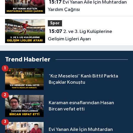
15:17
Evi Yanan Aile İçin Muhtardan
Yardım Çağrısı
Spor
15:07
2. ve 3. Lig Kulüplerine
Gelişim Ligleri Ayarı
Trend Haberler
1
'Kız Meselesi' Kanlı Bitti! Parkta
Bıçaklar Konuştu
2
Karaman esnaflarından Hasan
Bircan vefat etti
3
Evi Yanan Aile İçin Muhtardan