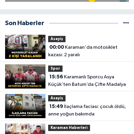
Son Haberler
Asayiş
00:00
Karaman'da motosiklet
kazası: 2 yaralı
Spor
15:56
Karamanlı Sporcu Asya
Küçük’ten Batum’da Çifte Madalya
Asayiş
15:49
İlaçlama faciası: çocuk öldü,
anne yoğun bakımda
Karaman Haberleri