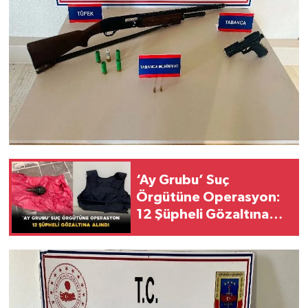
‘Ay Grubu’ Suç
Örgütüne Operasyon:
12 Şüpheli Gözaltına
Alındı