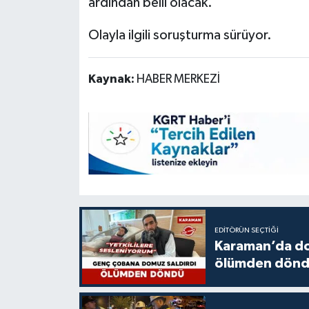
ardından belli olacak.
Olayla ilgili soruşturma sürüyor.
Kaynak:
HABER MERKEZİ
EDITÖRÜN SEÇTIĞI
Karaman’da do
ölümden dön