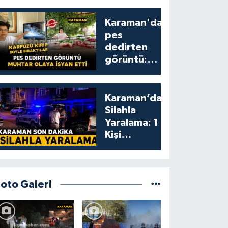
Karaman'da
pes
dedirten
görüntü:
karpuzu
yumruklayıp
yediler,
Karaman’da
artıklarını
Silahla
kamelyada
Yaralama: 1
bıraktılar
Kişi
Yaralandı
Foto Galeri