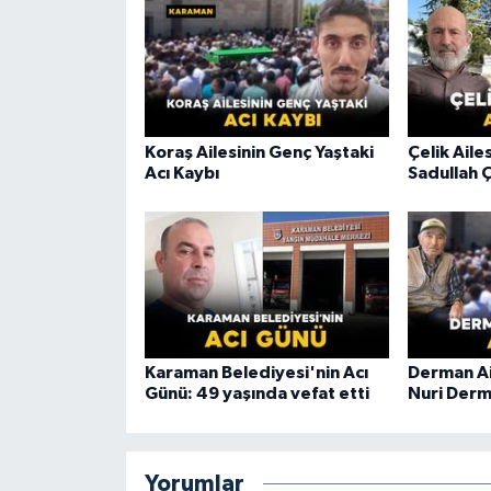
Koraş Ailesinin Genç Yaştaki
Çelik Aile
Acı Kaybı
Sadullah Ç
Karaman Belediyesi'nin Acı
Derman Ai
Günü: 49 yaşında vefat etti
Nuri Derm
Yorumlar