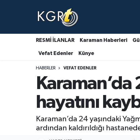
Karaman Haberleri
Gündem Haberleri
RESMİ İLANLAR
Karaman Haberleri
Gü
Vefat Edenler
Künye
Güncel Haberler
HABERLER
VEFAT EDENLER
Spor Haberleri
Karaman’da 2
Asayiş Haberleri
hayatını kayb
Ulusal Haberler
Karaman’da 24 yaşındaki Yağmu
Vefat Edenler
ardından kaldırıldığı hastanede