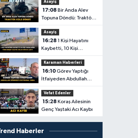
Asayiş
Yolculuğuna Uğurlandı
17:08
Bir Anda Alev
Topuna Döndü: Traktör
Küle Döndü
Asayiş
16:28
1 Kişi Hayatını
Kaybetti, 10 Kişi
Yaralandı! Tırın Dehşet
Karaman Haberleri
Saçtığı Anlar Ortaya
16:10
Görev Yaptığı
Çıktı
İtfaiyeden Abdullah
Dönmez'e Duygusal
Vefat Edenler
Veda
15:28
Koraş Ailesinin
Genç Yaştaki Acı Kaybı
Trend Haberler