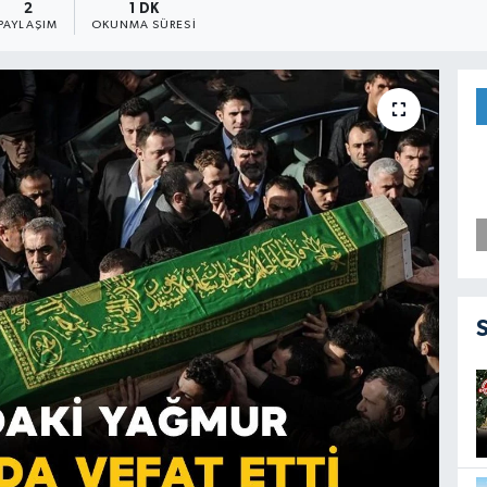
2
1 DK
PAYLAŞIM
OKUNMA SÜRESI