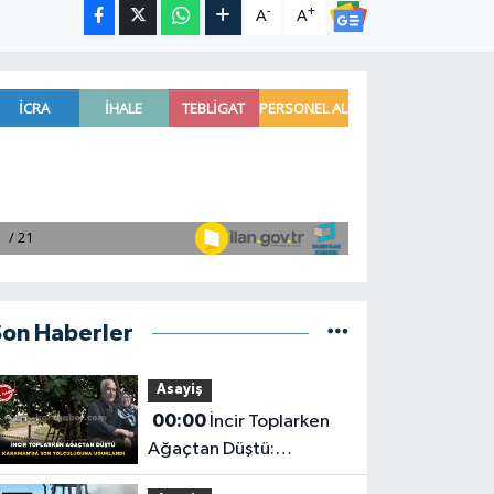
-
+
A
A
Son Haberler
Asayiş
00:00
İncir Toplarken
Ağaçtan Düştü:
Karaman'da Son