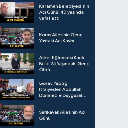
Karaman Belediyesi'nin
Acı Günü: 49 yaşında
vefat etti
Koraş Ailesinin Genç
Yaştaki Acı Kaybı
Asker Eğlencesi Kanlı
Bitti: 25 Yaşındaki Genç
Öldü
Görev Yaptığı
İtfaiyeden Abdullah
Dönmez'e Duygusal
Veda
Sarıkavak Ailesinin Acı
Günü