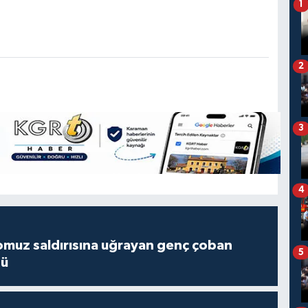
1
2
3
4
muz saldırısına uğrayan genç çoban
5
dü