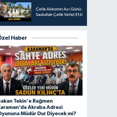
Çelik Ailesinin Acı Günü:
Sadullah Çelik Vefat Etti
Özel Haber
Bakan Tekin'e Rağmen
Karaman’da Akraba Adresi
Oyununa Müdür Dur Diyecek mi?