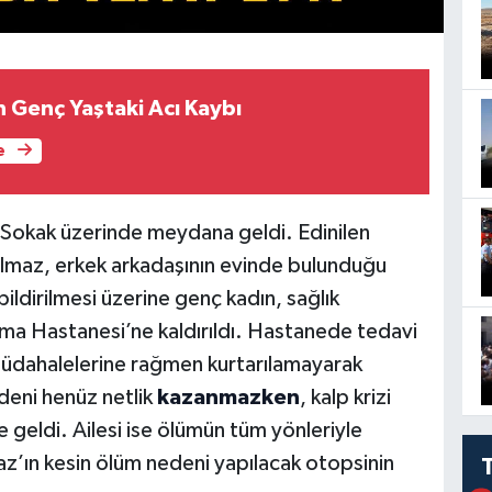
n Genç Yaştaki Acı Kaybı
e
 Sokak üzerinde meydana geldi. Edinilen
ılmaz, erkek arkadaşının evinde bulunduğu
ildirilmesi üzerine genç kadın, sağlık
ma Hastanesi’ne kaldırıldı. Hastanede tedavi
 müdahalelerine rağmen kurtarılamayarak
deni henüz netlik
kazanmazken
, kalp krizi
 geldi. Ailesi ise ölümün tüm yönleriyle
maz’ın kesin ölüm nedeni yapılacak otopsinin