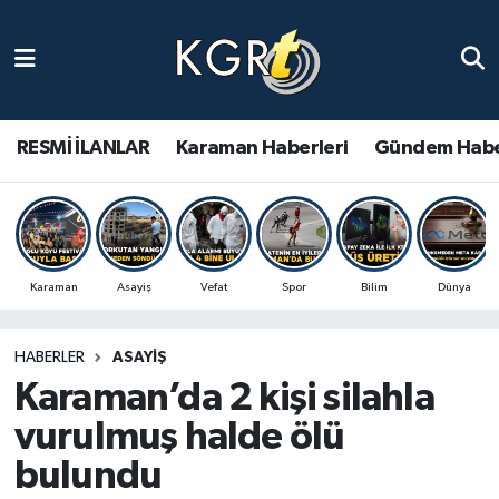
Karaman Haberleri
Gündem Haberleri
RESMİ İLANLAR
Karaman Haberleri
Gündem Habe
Güncel Haberler
Spor Haberleri
Karaman
Asayiş
Vefat
Spor
Bilim
Dünya
Asayiş Haberleri
HABERLER
ASAYIŞ
Ulusal Haberler
Karaman’da 2 kişi silahla
Vefat Edenler
vurulmuş halde ölü
bulundu