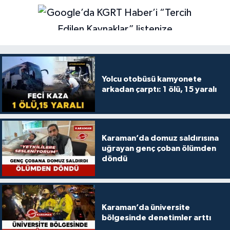
Yolcu otobüsü kamyonete
arkadan çarptı: 1 ölü, 15 yaralı
Karaman’da domuz saldırısına
uğrayan genç çoban ölümden
döndü
Karaman’da üniversite
bölgesinde denetimler arttı