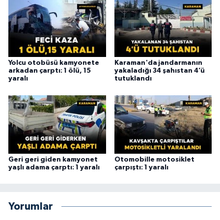
Yolcu otobüsü kamyonete
Karaman'da jandarmanın
arkadan çarptı: 1 ölü, 15
yakaladığı 34 şahıstan 4’ü
yaralı
tutuklandı
Geri geri giden kamyonet
Otomobille motosiklet
yaşlı adama çarptı: 1 yaralı
çarpıştı: 1 yaralı
Yorumlar