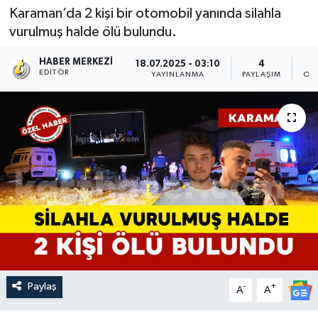
Karaman’da 2 kişi bir otomobil yanında silahla
vurulmuş halde ölü bulundu.
HABER MERKEZI
18.07.2025 - 03:10
4
EDITÖR
YAYINLANMA
PAYLAŞIM
OK
Paylaş
-
+
A
A