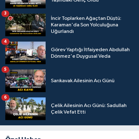
Yaşındaki Genç Öldü
3
İncir Toplarken Ağaçtan Düştü:
Karaman'da Son Yolculuğuna
Uğurlandı
4
Görev Yaptığı İtfaiyeden Abdullah
Dönmez'e Duygusal Veda
5
Sarıkavak Ailesinin Acı Günü
6
Çelik Ailesinin Acı Günü: Sadullah
Çelik Vefat Etti