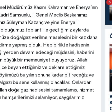
6
Genel Müdürümüz Kasım Kahraman ve Enerya’nın
adri Samsunlu, İl Genel Meclis Başkanımız
mız Süleyman Kazanç ve yine Enerya İl
olduğumuz toplantı ile geçtiğimiz aylarda
üze doğalgaz verilme meselesini bir kez daha
dirme yapmış olduk. Hep birlikte hadisenin
ığı yerden devam edeceği müjdesini, haberini
tan büyük bir memnuniyet duyuyoruz. Allah
velce beyan ettiğimiz ve deklare ettiğimiz
öyümüzü bu yılın sonuna kadar bitireceğiz ve
lgazı bu sene kullanmış olacaklar. Onlardan
llah doğalgaz hadisesini tamamlamış, hizmet
 hemşerilerimizi selamlıyor, saygılarımız