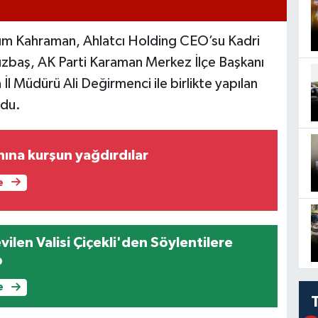
sım Kahraman, Ahlatcı Holding CEO’su Kadri
ızbaş, AK Parti Karaman Merkez İlçe Başkanı
n
İl Müdürü Ali Değirmenci ile birlikte yapılan
ndu.
ına kurşun yağdırdılar
e
ilen Valisi Çiçekli'den Söylentilere
p
e