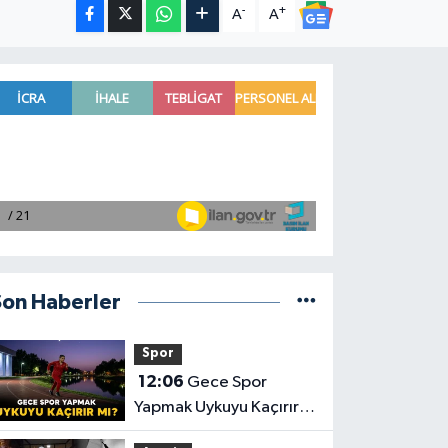
-
+
A
A
Son Haberler
Spor
12:06
Gece Spor
Yapmak Uykuyu Kaçırır
mı? İşte Vücudunuzda