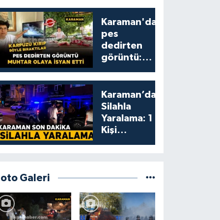
Karaman'da
pes
dedirten
görüntü:
karpuzu
yumruklayıp
yediler,
Karaman’da
artıklarını
Silahla
kamelyada
Yaralama: 1
bıraktılar
Kişi
Yaralandı
Foto Galeri