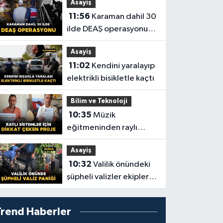
Asayiş
Yaşananlar!
11:56
Karaman dahil 30
ilde DEAŞ operasyonu:
104 şüpheli yakalandı
Asayiş
11:02
Kendini yaralayıp
elektrikli bisikletle kaçtı
Bilim ve Teknoloji
10:35
Müzik
eğitmeninden raylı
sistemler için dikkat
Asayiş
çeken proje
10:32
Valilik önündeki
şüpheli valizler ekipleri
harekete geçirdi
Trend Haberler