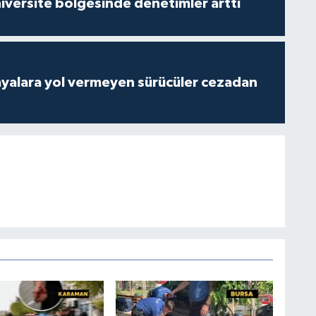
versite bölgesinde denetimler arttı
yalara yol vermeyen sürücüler cezadan