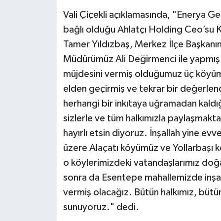
Vali Çiçekli açıklamasında, "Enerya 
bağlı olduğu Ahlatçı Holding Ceo’su K
Tamer Yıldızbaş, Merkez İlçe Başkanı
Müdürümüz Ali Değirmenci ile yapmış 
müjdesini vermiş olduğumuz üç köyüm
elden geçirmiş ve tekrar bir değerlen
herhangi bir inkıtaya uğramadan kald
sizlerle ve tüm halkımızla paylaşmak
hayırlı etsin diyoruz. İnşallah yine ev
üzere Alaçatı köyümüz ve Yollarbaşı k
o köylerimizdeki vatandaşlarımız doğa
sonra da Esentepe mahallemizde inşa
vermiş olacağız. Bütün halkımız, bütün
sunuyoruz." dedi.