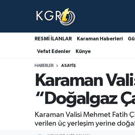
Karaman Haberleri
Gündem Haberleri
RESMİ İLANLAR
Karaman Haberleri
Gü
Vefat Edenler
Künye
Güncel Haberler
HABERLER
ASAYIŞ
Spor Haberleri
Karaman Valis
Asayiş Haberleri
“Doğalgaz Ç
Ulusal Haberler
Karaman Valisi Mehmet Fatih Ç
Vefat Edenler
verilen üç yerleşim yerine doğal