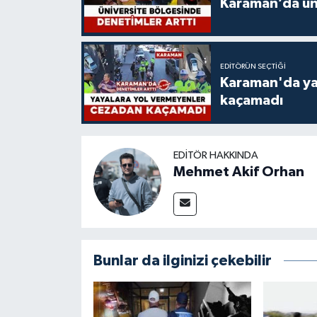
Karaman’da üni
EDITÖRÜN SEÇTIĞI
Karaman'da ya
kaçamadı
EDITÖR HAKKINDA
Mehmet Akif Orhan
Bunlar da ilginizi çekebilir