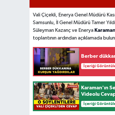
Vali Çiçekli, Enerya Genel Müdürü Ka
Samsunlu, İl Genel Müdürü Tamer Yıld
Süleyman Kazanç ve Enerya
Karama
toplantının ardından açıklamada bulu
Berber dükkan
İçeriği Görüntül
Karaman'ın Sev
Videolu Ceva
İçeriği Görüntül