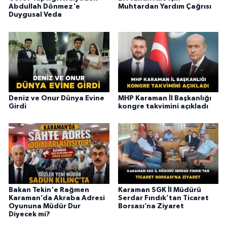
Abdullah Dönmez'e
Muhtardan Yardım Çağrısı
Duygusal Veda
Deniz ve Onur Dünya Evine
MHP Karaman İl Başkanlığı
Girdi
kongre takvimini açıkladı
Bakan Tekin'e Rağmen
Karaman SGK İl Müdürü
Karaman’da Akraba Adresi
Serdar Fındık’tan Ticaret
Oyununa Müdür Dur
Borsası’na Ziyaret
Diyecek mi?