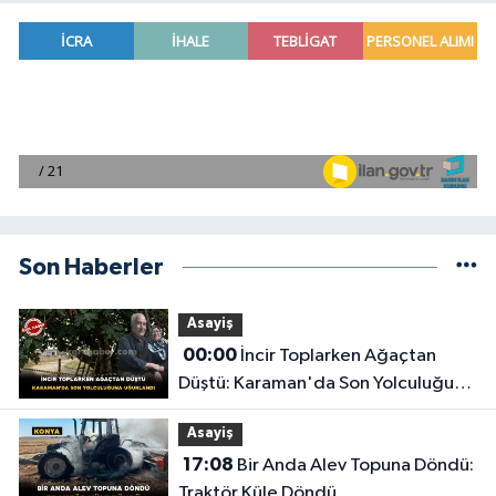
Son Haberler
Asayiş
00:00
İncir Toplarken Ağaçtan
Düştü: Karaman'da Son Yolculuğuna
Uğurlandı
Asayiş
17:08
Bir Anda Alev Topuna Döndü:
Traktör Küle Döndü