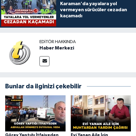
Karaman'da yayalara yol
vermeyen sürücüler cezadan
kaçamadı
EDITÖR HAKKINDA
Haber Merkezi
Bunlar da ilginizi çekebilir
Görev Yaptığı İtfaiyeden
Evi Yanan Aile İçin