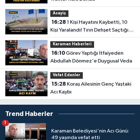
Asayiş
16:28
1 Kişi Hayatını Kaybetti, 10
Kişi Yaralandı! Tırın Dehşet Saçtığı
Anlar Ortaya Çıktı
Karaman Haberleri
16:10
Görev Yaptığı İtfaiyeden
Abdullah Dönmez'e Duygusal Veda
Vefat Edenler
15:28
Koraş Ailesinin Genç Yaştaki
Acı Kaybı
Trend Haberler
1
Karaman Belediyesi'nin Acı Günü:
49 yaşında vefat etti