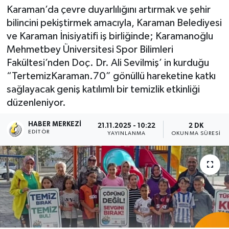
Karaman’da çevre duyarlılığını artırmak ve şehir
bilincini pekiştirmek amacıyla, Karaman Belediyesi
ve Karaman İnisiyatifi iş birliğinde; Karamanoğlu
Mehmetbey Üniversitesi Spor Bilimleri
Fakültesi’nden Doç. Dr. Ali Sevilmiş’ in kurduğu
“TertemizKaraman.70” gönüllü hareketine katkı
sağlayacak geniş katılımlı bir temizlik etkinliği
düzenleniyor.
HABER MERKEZI
21.11.2025 - 10:22
2 DK
EDITÖR
YAYINLANMA
OKUNMA SÜRESI