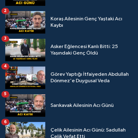
2
Koraş Ailesinin Genç Yaştaki Acı
Kaybı
3
Asker Eğlencesi Kanlı Bitti: 25
Yaşındaki Genç Öldü
4
Görev Yaptığı İtfaiyeden Abdullah
Dönmez'e Duygusal Veda
5
Sarıkavak Ailesinin Acı Günü
6
Çelik Ailesinin Acı Günü: Sadullah
Çelik Vefat Etti