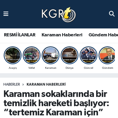
Karaman Haberleri
Gündem Haberleri
RESMİ İLANLAR
Karaman Haberleri
Gündem Habe
Güncel Haberler
Spor Haberleri
Asayiş
Vefat
Karaman
Dünya
Güncel
Gündem
Asayiş Haberleri
HABERLER
KARAMAN HABERLERI
Ulusal Haberler
Karaman sokaklarında bir
Vefat Edenler
temizlik hareketi başlıyor:
“tertemiz Karaman için”