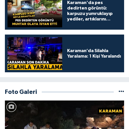
Karaman'da pes
dedirten görüntü:
karpuzu yumruklayıp
yediler, artıklarını
kamelyada bıraktılar
Karaman’da Silahla
Yaralama: 1 Kişi Yaralandı
Foto Galeri