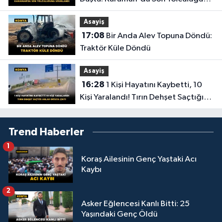
Uğurlandı
Asayiş
17:08
Bir Anda Alev Topuna Döndü:
Traktör Küle Döndü
Asayiş
16:28
1 Kişi Hayatını Kaybetti, 10
Kişi Yaralandı! Tırın Dehşet Saçtığı
Anlar Ortaya Çıktı
Trend Haberler
1
Koraş Ailesinin Genç Yaştaki Acı
Kaybı
2
Asker Eğlencesi Kanlı Bitti: 25
Yaşındaki Genç Öldü