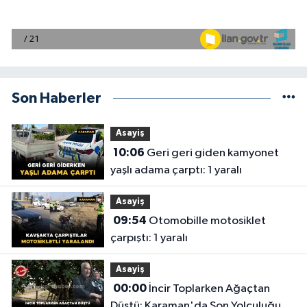
Son Haberler
Asayiş
10:06
Geri geri giden kamyonet
yaşlı adama çarptı: 1 yaralı
Asayiş
09:54
Otomobille motosiklet
çarpıştı: 1 yaralı
Asayiş
00:00
İncir Toplarken Ağaçtan
Düştü: Karaman'da Son Yolculuğuna