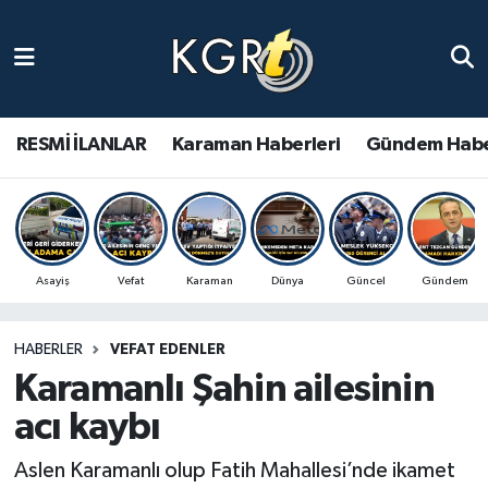
Karaman Haberleri
Gündem Haberleri
RESMİ İLANLAR
Karaman Haberleri
Gündem Habe
Güncel Haberler
Spor Haberleri
Asayiş
Vefat
Karaman
Dünya
Güncel
Gündem
Asayiş Haberleri
HABERLER
VEFAT EDENLER
Ulusal Haberler
Karamanlı Şahin ailesinin
Vefat Edenler
acı kaybı
Aslen Karamanlı olup Fatih Mahallesi’nde ikamet