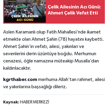
Çelik Ailesinin Acı Günü:
Ahmet Çelik Vefat Etti
Aslen Karamanlı olup Fatih Mahallesi’nde ikamet
etmekte olan Ahmet Şahin (78) hayatını kaybetti.
Ahmet Şahin’in vefatı, ailesi, yakınları ve
sevenlerini derin üzüntüye boğdu. Merhumun
cenazesi, öğle namazına müteakip Musalla’dan
kaldırılacaktır.
kgrthaber.com
merhuma Allah’tan rahmet, ailesi
ve yakınlarına başsağlığı dileriz.
Kaynak:
HABER MERKEZİ