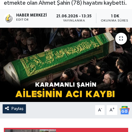
etmekte olan Ahmet Şahin (78) hayatını kaybetti.
HABER MERKEZI
21.06.2026 - 13:35
1 DK
EDITÖR
YAYINLANMA
OKUNMA SÜRESI
Paylaş
-
+
A
A