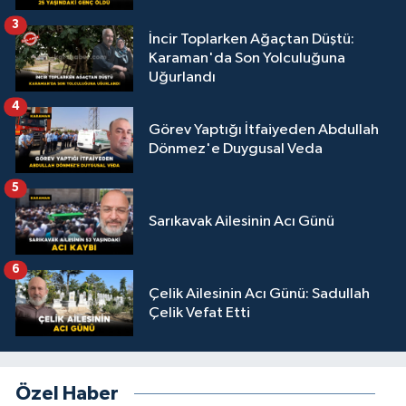
3
İncir Toplarken Ağaçtan Düştü:
Karaman'da Son Yolculuğuna
Uğurlandı
4
Görev Yaptığı İtfaiyeden Abdullah
Dönmez'e Duygusal Veda
5
Sarıkavak Ailesinin Acı Günü
6
Çelik Ailesinin Acı Günü: Sadullah
Çelik Vefat Etti
Özel Haber