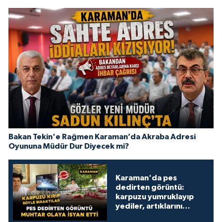
Bakan Tekin'e Rağmen Karaman’da Akraba Adresi
Oyununa Müdür Dur Diyecek mi?
Karaman'da pes
dedirten görüntü:
karpuzu yumruklayıp
yediler, artıklarını
kamelyada bıraktılar