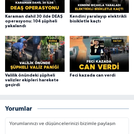
Karaman dahil 30 ilde DEAŞ
Kendini yaralayıp elektrikli
operasyonu: 104 şüpheli
bisikletle kaçtı
yakalandı
Valilik önündeki şüpheli
Feci kazada can verdi
valizler ekipleri harekete
geçirdi
Yorumlar