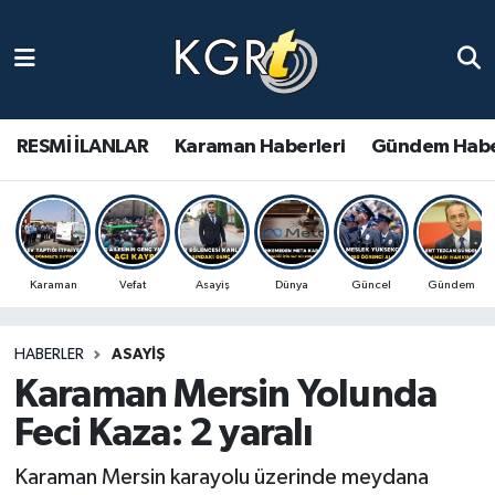
Karaman Haberleri
Gündem Haberleri
RESMİ İLANLAR
Karaman Haberleri
Gündem Habe
Güncel Haberler
Spor Haberleri
Karaman
Vefat
Asayiş
Dünya
Güncel
Gündem
Asayiş Haberleri
HABERLER
ASAYIŞ
Ulusal Haberler
Karaman Mersin Yolunda
Vefat Edenler
Feci Kaza: 2 yaralı
Karaman Mersin karayolu üzerinde meydana