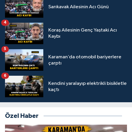
Sarıkavak Ailesinin Acı Günü
4
Koraş Ailesinin Genç Yaştaki Acı
Kaybı
5
Karaman’da otomobil bariyerlere
çarptı
6
Kendini yaralayıp elektrikli bisikletle
kaçtı
Özel Haber