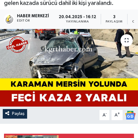
gelen kazada sürücü dahil iki kişi yaralandı.
HABER MERKEZI
20.04.2025 - 16:12
3
EDITÖR
YAYINLANMA
PAYLAŞIM
OK
Paylaş
-
+
A
A