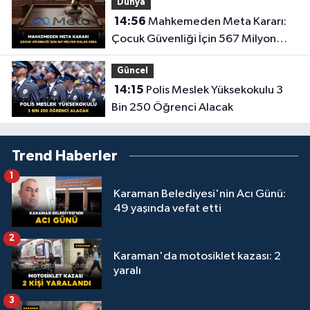
Dünya
14:56
Mahkemeden Meta Kararı:
Çocuk Güvenliği İçin 567 Milyon
Dolar Ceza
Güncel
14:15
Polis Meslek Yüksekokulu 3
Bin 250 Öğrenci Alacak
Trend Haberler
1
Karaman Belediyesi'nin Acı Günü:
49 yaşında vefat etti
2
Karaman'da motosiklet kazası: 2
yaralı
3