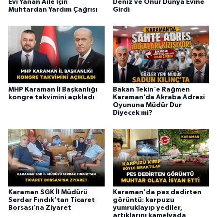
Evi Yanan Aile İçin
Deniz ve Onur Dünya Evine
Muhtardan Yardım Çağrısı
Girdi
MHP Karaman İl Başkanlığı
Bakan Tekin'e Rağmen
kongre takvimini açıkladı
Karaman’da Akraba Adresi
Oyununa Müdür Dur
Diyecek mi?
Karaman SGK İl Müdürü
Karaman'da pes dedirten
Serdar Fındık’tan Ticaret
görüntü: karpuzu
Borsası’na Ziyaret
yumruklayıp yediler,
artıklarını kamelyada