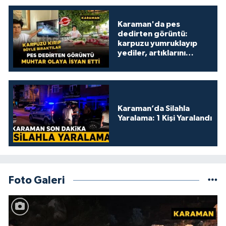
Karaman'da pes
dedirten görüntü:
karpuzu yumruklayıp
yediler, artıklarını
kamelyada bıraktılar
Karaman’da Silahla
Yaralama: 1 Kişi Yaralandı
Foto Galeri