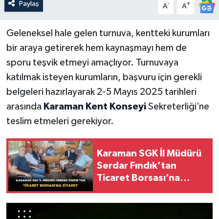
Paylaş
-
+
A
A
Geleneksel hale gelen turnuva, kentteki kurumları
bir araya getirerek hem kaynaşmayı hem de
sporu teşvik etmeyi amaçlıyor. Turnuvaya
katılmak isteyen kurumların, başvuru için gerekli
belgeleri hazırlayarak 2-5 Mayıs 2025 tarihleri
arasında
Karaman Kent Konseyi
Sekreterliği’ne
teslim etmeleri gerekiyor.
Karaman SGK İl Müdürü
Serdar Fındık’tan
Ticaret Borsası’na
Ziyaret