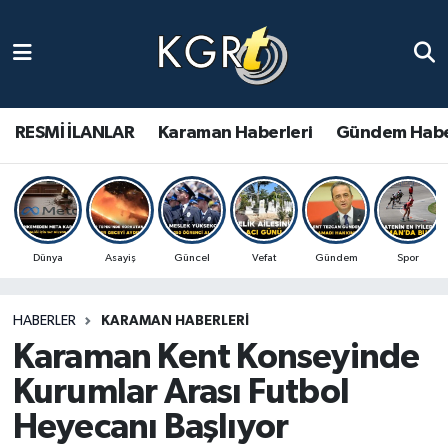
Karaman Haberleri
Gündem Haberleri
RESMİ İLANLAR
Karaman Haberleri
Gündem Habe
Güncel Haberler
Spor Haberleri
Dünya
Asayiş
Güncel
Vefat
Gündem
Spor
Asayiş Haberleri
HABERLER
KARAMAN HABERLERI
Ulusal Haberler
Karaman Kent Konseyinde
Vefat Edenler
Kurumlar Arası Futbol
Heyecanı Başlıyor