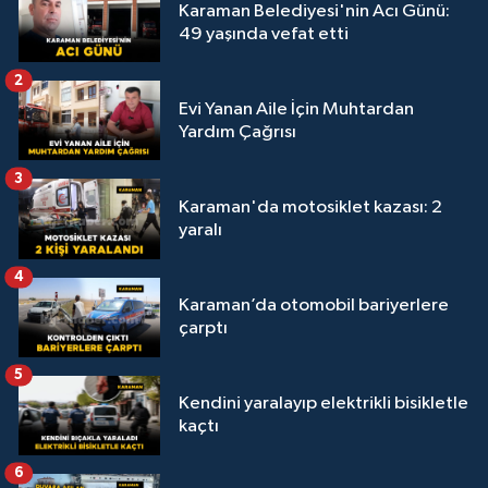
Karaman Belediyesi'nin Acı Günü:
49 yaşında vefat etti
2
Evi Yanan Aile İçin Muhtardan
Yardım Çağrısı
3
Karaman'da motosiklet kazası: 2
yaralı
4
Karaman’da otomobil bariyerlere
çarptı
5
Kendini yaralayıp elektrikli bisikletle
kaçtı
6