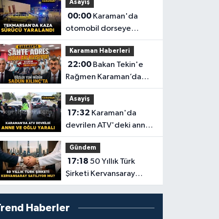
Asayiş
402 bin lira ceza kesildi
00:00
Karaman'da
otomobil dorseye
çarptı: 1 yaralı
Karaman Haberleri
22:00
Bakan Tekin'e
Rağmen Karaman’da
Akraba Adresi Oyununa
Asayiş
Müdür Dur Diyecek mi?
17:32
Karaman'da
devrilen ATV'deki anne
ve 6 yaşındaki oğlu
Gündem
yaralandı
17:18
50 Yıllık Türk
Şirketi Kervansaray
Satılıyor mu?
Trend Haberler