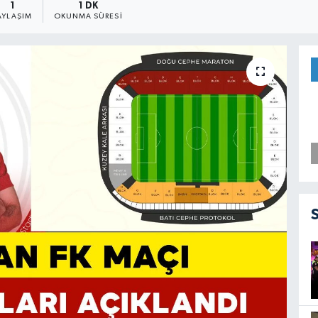
1
1 DK
AYLAŞIM
OKUNMA SÜRESI