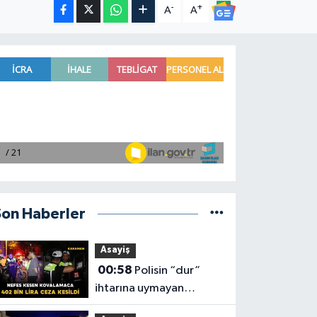
-
+
A
A
Son Haberler
Asayiş
00:58
Polisin “dur”
ihtarına uymayan
motosiklet sürücüsüne