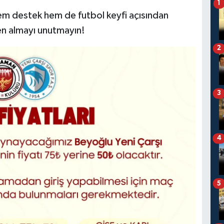
1
hem destek hem de futbol keyfi açısından
en almayı unutmayın!
2
3
4
5