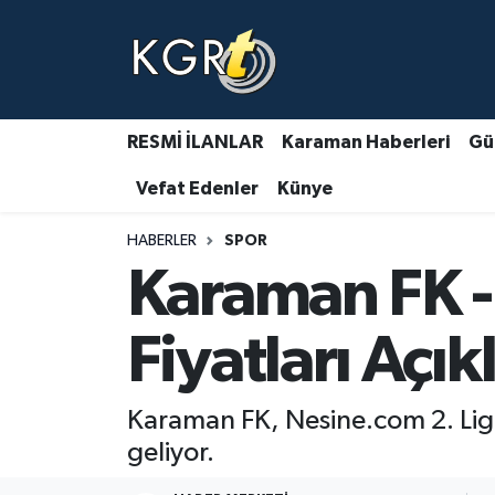
Karaman Haberleri
Gündem Haberleri
RESMİ İLANLAR
Karaman Haberleri
Gü
Vefat Edenler
Künye
Güncel Haberler
HABERLER
SPOR
Spor Haberleri
Karaman FK - 
Asayiş Haberleri
Fiyatları Açık
Ulusal Haberler
Karaman FK, Nesine.com 2. Lig K
Vefat Edenler
geliyor.