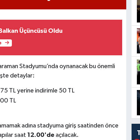
Balkan Üçüncüsü Oldu
e
Karaman Stadyumu’nda oynanacak bu önemli
 İşte detaylar:
 75 TL yerine indirimle 50 TL
100 TL
yaşamamak adına stadyuma giriş saatinden önce
apılar saat
12.00'de
açılacak.