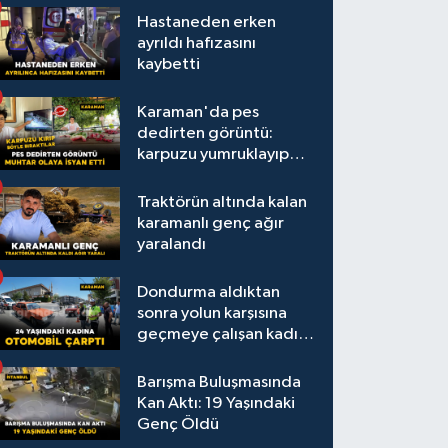
Hastaneden erken
ayrıldı hafızasını
kaybetti
Karaman'da pes
dedirten görüntü:
karpuzu yumruklayıp
yediler, artıklarını
kamelyada bıraktılar
Traktörün altında kalan
karamanlı genç ağır
yaralandı
Dondurma aldıktan
sonra yolun karşısına
geçmeye çalışan kadına
otomobil çarptı
Barışma Buluşmasında
Kan Aktı: 19 Yaşındaki
Genç Öldü