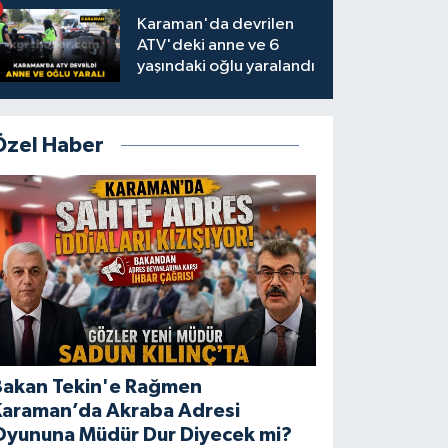
Karaman'da devrilen
ATV'deki anne ve 6
yaşındaki oğlu yaralandı
Özel Haber
Bakan Tekin'e Rağmen
Karaman’da Akraba Adresi
Oyununa Müdür Dur Diyecek mi?