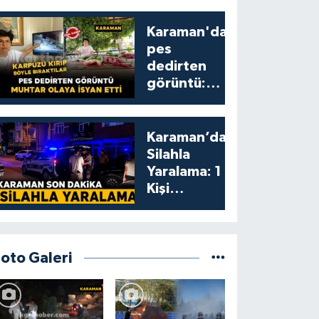
Karaman'da
pes
dedirten
görüntü:
karpuzu
yumruklayıp
yediler,
Karaman’da
artıklarını
Silahla
kamelyada
Yaralama: 1
bıraktılar
Kişi
Yaralandı
Foto Galeri