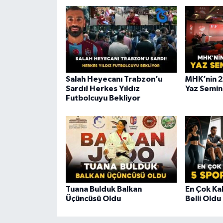
Salah Heyecanı Trabzon’u
MHK’nin 
Sardı! Herkes Yıldız
Yaz Semin
Futbolcuyu Bekliyor
Tuana Bulduk Balkan
En Çok Kal
Üçüncüsü Oldu
Belli Oldu