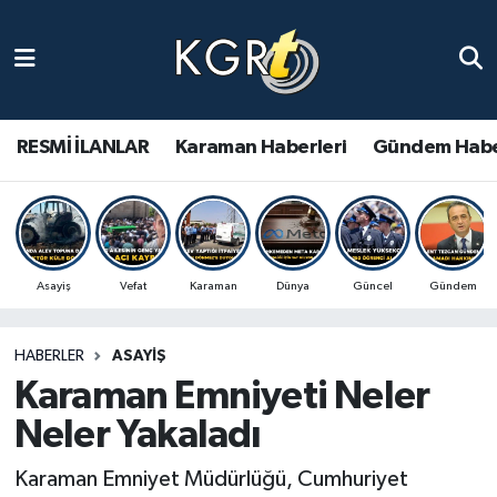
Karaman Haberleri
Gündem Haberleri
RESMİ İLANLAR
Karaman Haberleri
Gündem Habe
Güncel Haberler
Spor Haberleri
Asayiş
Vefat
Karaman
Dünya
Güncel
Gündem
Asayiş Haberleri
HABERLER
ASAYIŞ
Ulusal Haberler
Karaman Emniyeti Neler
Vefat Edenler
Neler Yakaladı
Karaman Emniyet Müdürlüğü, Cumhuriyet