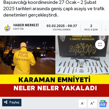
Başsavcılığı koordinesinde 27 Ocak – 2 Şubat
2025 tarihleri arasında geniş çaplı asayiş ve trafik
denetimleri gerçekleştirdi.
HABER MERKEZI
03.02.2025 - 09:37
2
EDITÖR
YAYINLANMA
PAYLAŞIM
OK
Paylaş
-
+
A
A