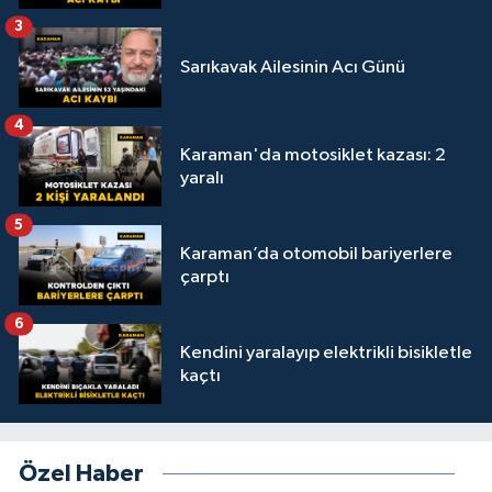
3
Sarıkavak Ailesinin Acı Günü
4
Karaman'da motosiklet kazası: 2
yaralı
5
Karaman’da otomobil bariyerlere
çarptı
6
Kendini yaralayıp elektrikli bisikletle
kaçtı
Özel Haber