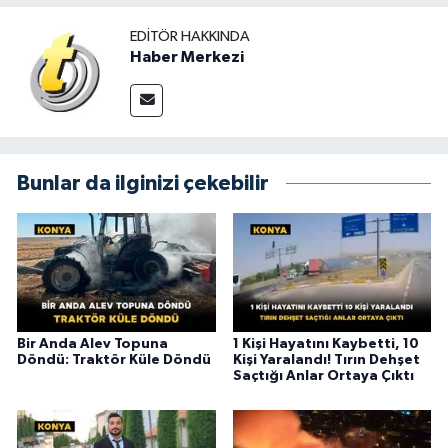
EDITÖR HAKKINDA
Haber Merkezi
Bunlar da ilginizi çekebilir
Bir Anda Alev Topuna
1 Kişi Hayatını Kaybetti, 10
Döndü: Traktör Küle Döndü
Kişi Yaralandı! Tırın Dehşet
Saçtığı Anlar Ortaya Çıktı