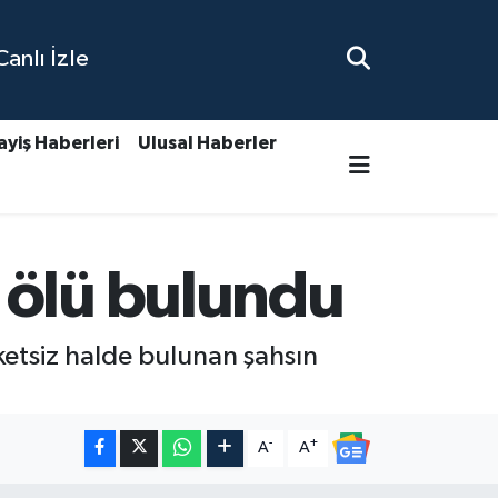
nlı İzle
ayiş Haberleri
Ulusal Haberler
 ölü bulundu
ketsiz halde bulunan şahsın
-
+
A
A