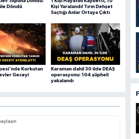
Alev Topuna Döndü:
1 Kişi Hayatını Kaybetti, 10
üle Döndü
Kişi Yaralandı! Tırın Dehşet
Saçtığı Anlar Ortaya Çıktı
epesi'nde Korkutan
Karaman dahil 30 ilde DEAŞ
levler Geceyi
operasyonu: 104 şüpheli
yakalandı