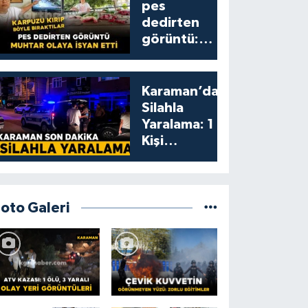
pes
dedirten
görüntü:
karpuzu
yumruklayıp
yediler,
Karaman’da
artıklarını
Silahla
kamelyada
Yaralama: 1
bıraktılar
Kişi
Yaralandı
Foto Galeri