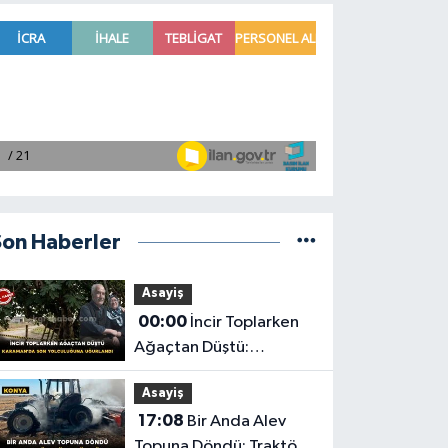
Son Haberler
Asayiş
00:00
İncir Toplarken
Ağaçtan Düştü:
Karaman'da Son
Asayiş
Yolculuğuna Uğurlandı
17:08
Bir Anda Alev
Topuna Döndü: Traktör