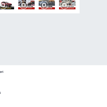
eri
i