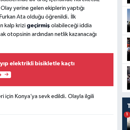
. Olay yerine gelen ekiplerin yaptığı
urkan Ata olduğu öğrenildi. İlk
 kalp krizi
geçirmiş
olabileceği iddia
cak otopsinin ardından netlik kazanacağı
ıp elektrikli bisikletle kaçtı
e
 için Konya’ya sevk edildi. Olayla ilgili
1