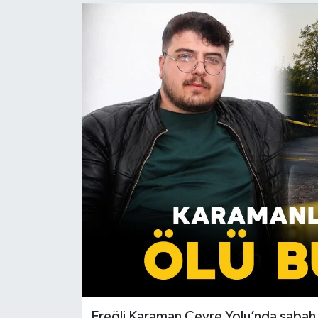
Ereğli Karaman Çevre Yolu’nda sabah s