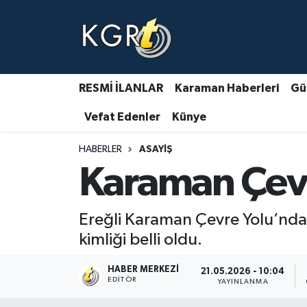
Karaman Haberleri
Gündem Haberleri
RESMİ İLANLAR
Karaman Haberleri
Gü
Vefat Edenler
Künye
Güncel Haberler
HABERLER
ASAYIŞ
Spor Haberleri
Karaman Çevr
Asayiş Haberleri
Ereğli Karaman Çevre Yolu’nda 
Ulusal Haberler
kimliği belli oldu.
Vefat Edenler
HABER MERKEZI
21.05.2026 - 10:04
EDITÖR
YAYINLANMA