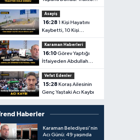
Küle Döndü
Asayiş
16:28
1 Kişi Hayatını
Kaybetti, 10 Kişi
Yaralandı! Tırın Dehşet
Karaman Haberleri
Saçtığı Anlar Ortaya
16:10
Görev Yaptığı
Çıktı
İtfaiyeden Abdullah
Dönmez'e Duygusal
Vefat Edenler
Veda
15:28
Koraş Ailesinin
Genç Yaştaki Acı Kaybı
Trend Haberler
Karaman Belediyesi'nin
Acı Günü: 49 yaşında