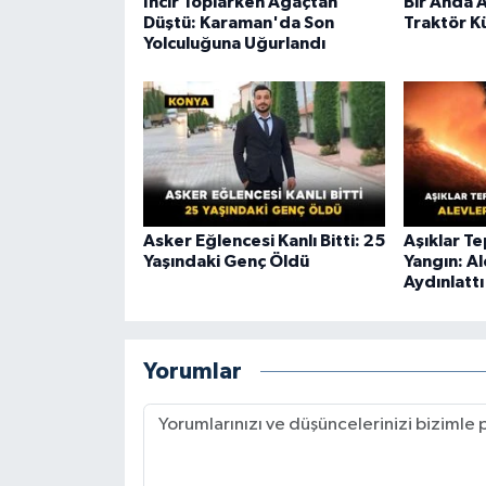
İncir Toplarken Ağaçtan
Bir Anda 
Düştü: Karaman'da Son
Traktör K
Yolculuğuna Uğurlandı
Asker Eğlencesi Kanlı Bitti: 25
Aşıklar T
Yaşındaki Genç Öldü
Yangın: A
Aydınlattı
Yorumlar