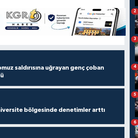
2
3
4
muz saldırısına uğrayan genç çoban
dü
5
versite bölgesinde denetimler arttı
6