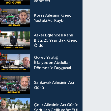
vefat etti
Koraş Ailesinin Genç
Yaştaki Acı Kaybı
Asker Eğlencesi Kanlı
Bitti: 25 Yaşındaki Genç
Öldü
Görev Yaptığı
İtfaiyeden Abdullah
Dönmez'e Duygusal
Veda
Sarıkavak Ailesinin Acı
Günü
Çelik Ailesinin Acı Günü:
Sadullah Çelik Vefat Etti