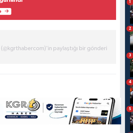
ğurlandı
1
e
2
(@kgrthabercom)'in paylaştığı bir gönderi
3
4
5