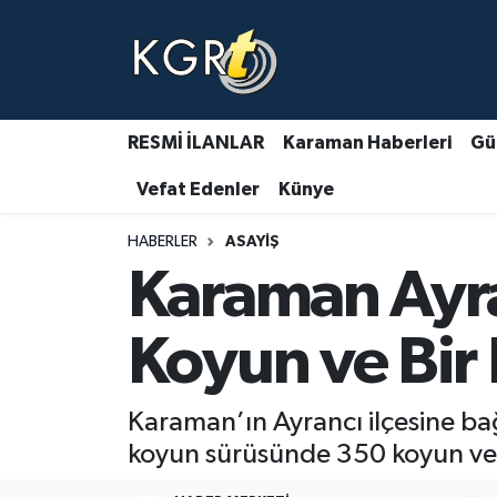
Karaman Haberleri
Gündem Haberleri
RESMİ İLANLAR
Karaman Haberleri
Gü
Vefat Edenler
Künye
Güncel Haberler
HABERLER
ASAYIŞ
Spor Haberleri
Karaman Ayra
Asayiş Haberleri
Koyun ve Bir 
Ulusal Haberler
Karaman’ın Ayrancı ilçesine ba
Vefat Edenler
koyun sürüsünde 350 koyun ve b