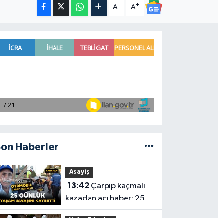
-
+
A
A
Son Haberler
Asayiş
13:42
Çarpıp kaçmalı
kazadan acı haber: 25
günlük yaşam savaşını