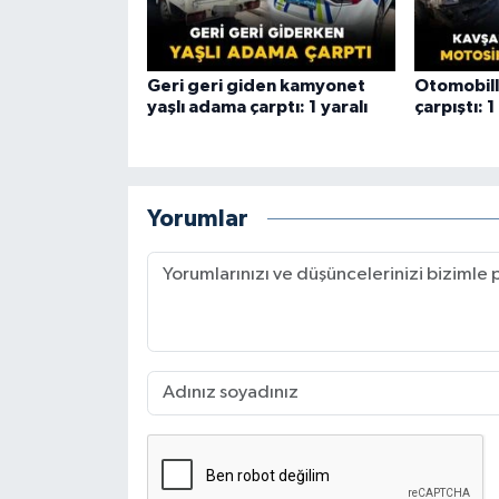
Geri geri giden kamyonet
Otomobill
yaşlı adama çarptı: 1 yaralı
çarpıştı: 1
Yorumlar