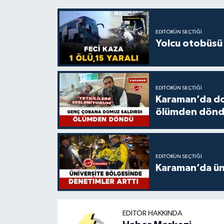
EDITÖRÜN SEÇTIĞI
Yolcu otobüsü 
EDITÖRÜN SEÇTIĞI
Karaman’da do
ölümden dön
EDITÖRÜN SEÇTIĞI
Karaman’da üni
EDITÖR HAKKINDA