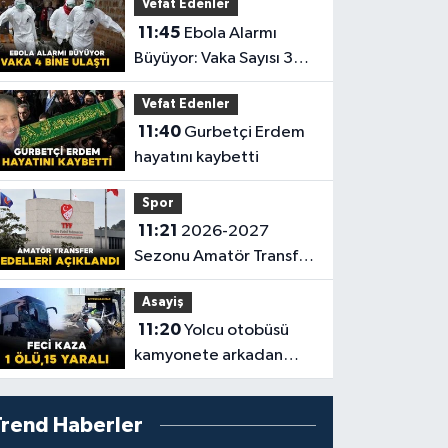
Vefat Edenler
kaybetti
11:45
Ebola Alarmı
Büyüyor: Vaka Sayısı 3
Bin 973’e Ulaştı
Vefat Edenler
11:40
Gurbetçi Erdem
hayatını kaybetti
Spor
11:21
2026-2027
Sezonu Amatör Transfer
Bedelleri Açıklandı
Asayiş
11:20
Yolcu otobüsü
kamyonete arkadan
çarptı: 1 ölü, 15 yaralı
Trend Haberler