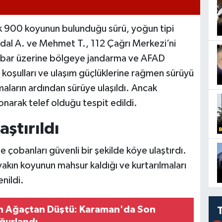
k 900 koyunun bulunduğu sürü, yoğun tipi
dal A. ve Mehmet T., 112 Çağrı Merkezi’ni
İhbar üzerine bölgeye jandarma ve AFAD
va koşulları ve ulaşım güçlüklerine rağmen sürüyü
aların ardından sürüye ulaşıldı. Ancak
narak telef olduğu tespit edildi.
ştırıldı
te çobanları güvenli bir şekilde köye ulaştırdı.
akın koyunun mahsur kaldığı ve kurtarılmaları
nildi.
en Ağaçtan Düştü: Karaman'da Son