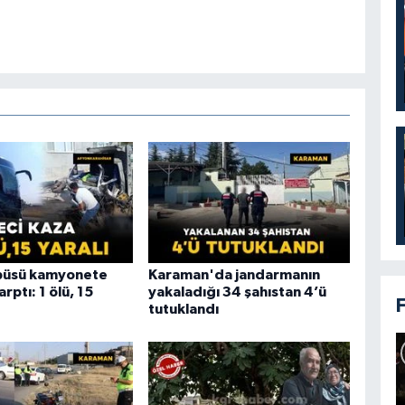
obüsü kamyonete
Karaman'da jandarmanın
rptı: 1 ölü, 15
yakaladığı 34 şahıstan 4’ü
tutuklandı