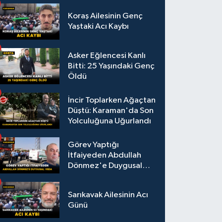
Koraş Ailesinin Genç
Yaştaki Acı Kaybı
Asker Eğlencesi Kanlı
Bitti: 25 Yaşındaki Genç
Öldü
İncir Toplarken Ağaçtan
Düştü: Karaman'da Son
Yolculuğuna Uğurlandı
Görev Yaptığı
İtfaiyeden Abdullah
Dönmez'e Duygusal
Veda
Sarıkavak Ailesinin Acı
Günü