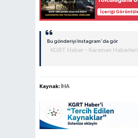
Yolculuğuna U
İçeriği Görüntül
Bu gönderiyi Instagram'da gör
KGRT Haber - Karaman Haberleri 
Kaynak:
İHA