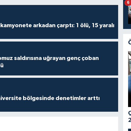
6
kamyonete arkadan çarptı: 1 ölü, 15 yaralı
muz saldırısına uğrayan genç çoban
dü
versite bölgesinde denetimler arttı
Ç
2