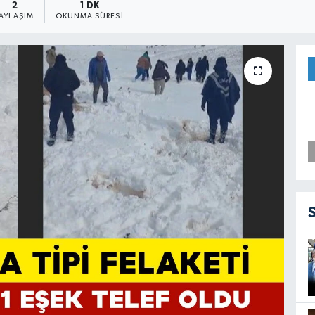
2
1 DK
PAYLAŞIM
OKUNMA SÜRESI