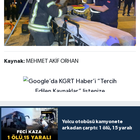
Kaynak:
MEHMET AKİF ORHAN
Yolcu otobüsü kamyonete
arkadan çarptı: 1 ölü, 15 yaralı