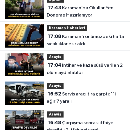
17:43
Karaman’da Okullar Yeni
Döneme Hazırlanıyor
Karaman Haberleri
17:08
Karaman'ı önümüzdeki hafta
sıcaklıklar esir aldı
Asayiş
17:04
İntihar ve kaza süsü verilen 2
ölüm aydınlatıldı
Asayiş
16:52
Servis aracı tıra çarptı: 1'i
ağır 7 yaralı
Asayiş
16:48
Çarpışma sonrası itfaiye