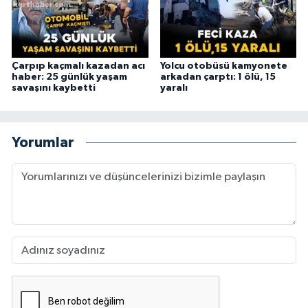
Çarpıp kaçmalı kazadan acı
Yolcu otobüsü kamyonete
haber: 25 günlük yaşam
arkadan çarptı: 1 ölü, 15
savaşını kaybetti
yaralı
Yorumlar