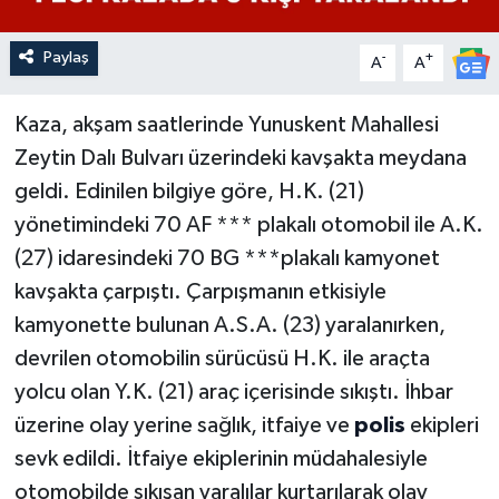
Paylaş
-
+
A
A
Kaza, akşam saatlerinde Yunuskent Mahallesi
Zeytin Dalı Bulvarı üzerindeki kavşakta meydana
geldi. Edinilen bilgiye göre, H.K. (21)
yönetimindeki 70 AF *** plakalı otomobil ile A.K.
(27) idaresindeki 70 BG ***plakalı kamyonet
kavşakta çarpıştı. Çarpışmanın etkisiyle
kamyonette bulunan A.S.A. (23) yaralanırken,
devrilen otomobilin sürücüsü H.K. ile araçta
yolcu olan Y.K. (21) araç içerisinde sıkıştı. İhbar
üzerine olay yerine sağlık, itfaiye ve
polis
ekipleri
sevk edildi. İtfaiye ekiplerinin müdahalesiyle
otomobilde sıkışan yaralılar kurtarılarak olay