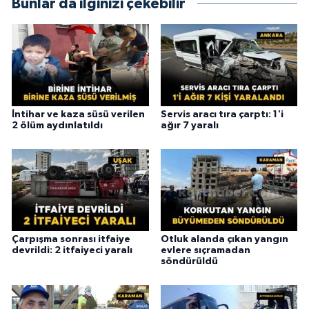
Bunlar da ilginizi çekebilir
İntihar ve kaza süsü verilen
Servis aracı tıra çarptı: 1'i
2 ölüm aydınlatıldı
ağır 7 yaralı
Çarpışma sonrası itfaiye
Otluk alanda çıkan yangın
devrildi: 2 itfaiyeci yaralı
evlere sıçramadan
söndürüldü