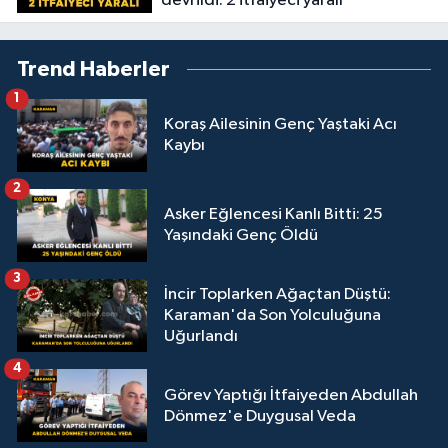
devrildi: 2 itfaiyeci yaralı
Trend Haberler
1
Koraş Ailesinin Genç Yaştaki Acı
Kaybı
2
Asker Eğlencesi Kanlı Bitti: 25
Yaşındaki Genç Öldü
3
İncir Toplarken Ağaçtan Düştü:
Karaman'da Son Yolculuğuna
Uğurlandı
4
Görev Yaptığı İtfaiyeden Abdullah
Dönmez'e Duygusal Veda