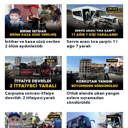
İntihar ve kaza süsü verilen
Servis aracı tıra çarptı: 1'i
2 ölüm aydınlatıldı
ağır 7 yaralı
Çarpışma sonrası itfaiye
Otluk alanda çıkan yangın
devrildi: 2 itfaiyeci yaralı
evlere sıçramadan
söndürüldü