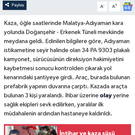
Paylaş
-
+
A
A
Kaza, öğle saatlerinde Malatya-Adıyaman kara
yolunda Doğanşehir - Erkenek Tüneli mevkiinde
meydana geldi. Edinilen bilgilere göre, Adıyaman
istikametine seyir halinde olan 34 PA 9303 plakalı
kamyonet, sürücüsünün direksiyon hakimiyetini
kaybetmesi sonucu kontrolden çıkarak yol
kenarındaki şantiyeye girdi. Araç, burada bulunan
prefabrik yapının duvarına çarptı. Kazada araçta
bulunan 3 kişi yaralandı. İhbar üzerine
olay
yerine
sağlık ekipleri sevk edilirken, yaralılar ilk
müdahalenin ardından hastaneye kaldırıldı.
İntihar ve kaza süsü