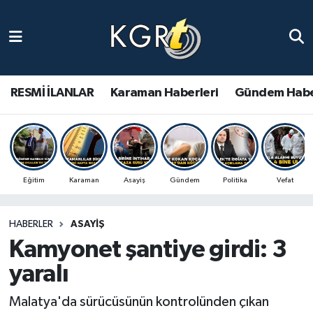
Karaman Haberleri
Gündem Haberleri
RESMİ İLANLAR
Karaman Haberleri
Gündem Habe
Güncel Haberler
Spor Haberleri
Eğitim
Karaman
Asayiş
Gündem
Politika
Vefat
Asayiş Haberleri
HABERLER
ASAYIŞ
Ulusal Haberler
Kamyonet şantiye girdi: 3
Vefat Edenler
yaralı
Malatya'da sürücüsünün kontrolünden çıkan