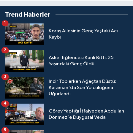
Trend Haberler
1
Koraş Ailesinin Genç Yaştaki Acı
Kaybı
2
Asker Eğlencesi Kanlı Bitti: 25
Yaşındaki Genç Öldü
3
İncir Toplarken Ağaçtan Düştü:
Karaman'da Son Yolculuğuna
Uğurlandı
4
Görev Yaptığı İtfaiyeden Abdullah
Dönmez'e Duygusal Veda
5