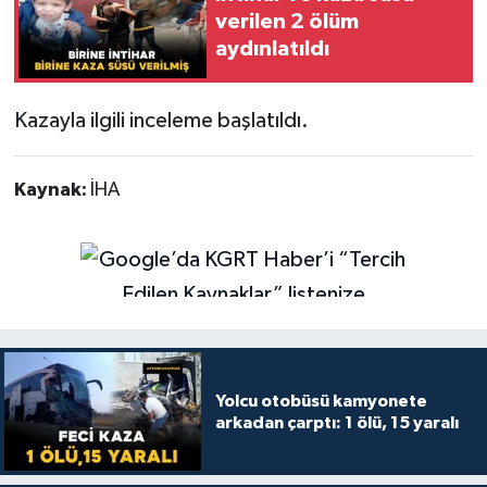
verilen 2 ölüm
aydınlatıldı
Kazayla ilgili inceleme başlatıldı.
Kaynak:
İHA
Yolcu otobüsü kamyonete
arkadan çarptı: 1 ölü, 15 yaralı