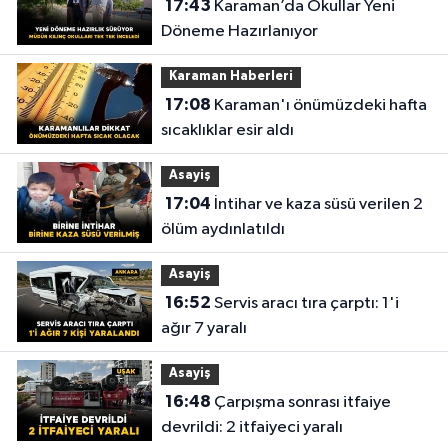
17:43
Karaman’da Okullar Yeni
Döneme Hazırlanıyor
Karaman Haberleri
17:08
Karaman'ı önümüzdeki hafta
sıcaklıklar esir aldı
Asayiş
17:04
İntihar ve kaza süsü verilen 2
ölüm aydınlatıldı
Asayiş
16:52
Servis aracı tıra çarptı: 1'i
ağır 7 yaralı
Asayiş
16:48
Çarpışma sonrası itfaiye
devrildi: 2 itfaiyeci yaralı