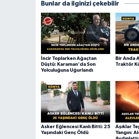
Bunlar da ilginizi çekebilir
İncir Toplarken Ağaçtan
Bir Anda 
Düştü: Karaman'da Son
Traktör K
Yolculuğuna Uğurlandı
Asker Eğlencesi Kanlı Bitti: 25
Aşıklar T
Yaşındaki Genç Öldü
Yangın: A
Aydınlattı