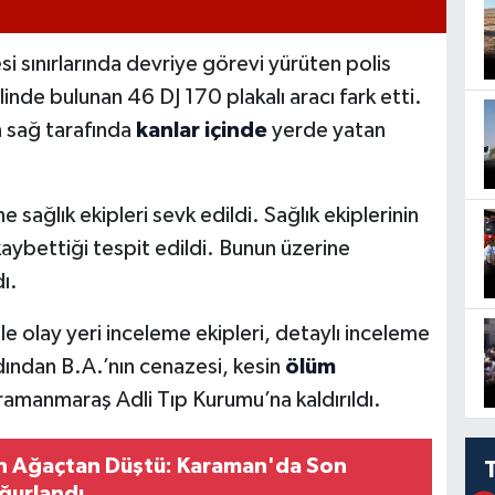
si sınırlarında devriye görevi yürüten polis
inde bulunan 46 DJ 170 plakalı aracı fark etti.
n sağ tarafında
kanlar içinde
yerde yatan
 sağlık ekipleri sevk edildi. Sağlık ekiplerinin
kaybettiği tespit edildi. Bunun üzerine
ı.
le olay yeri inceleme ekipleri, detaylı inceleme
rdından B.A.’nın cenazesi, kesin
ölüm
amanmaraş Adli Tıp Kurumu’na kaldırıldı.
en Ağaçtan Düştü: Karaman'da Son
ğurlandı