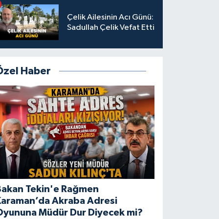
Çelik Ailesinin Acı Günü:
Sadullah Çelik Vefat Etti
Özel Haber
Bakan Tekin'e Rağmen
Karaman’da Akraba Adresi
Oyununa Müdür Dur Diyecek mi?