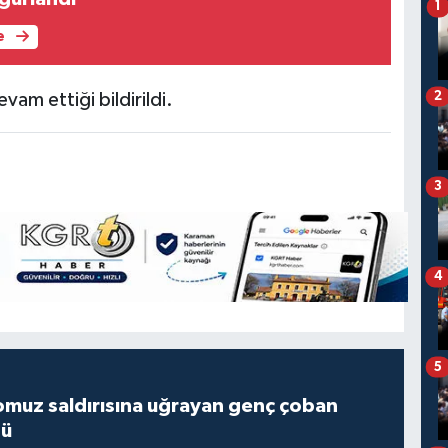
1
e
2
evam ettiği bildirildi.
3
4
5
muz saldırısına uğrayan genç çoban
dü