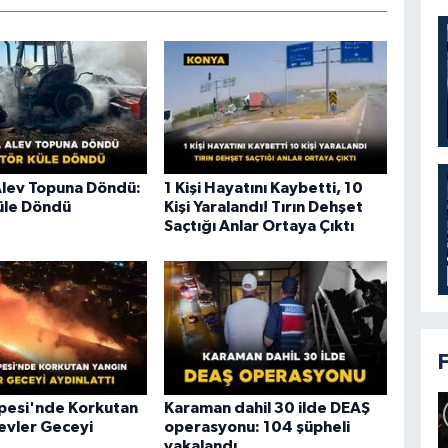
Alev Topuna Döndü:
1 Kişi Hayatını Kaybetti, 10
üle Döndü
Kişi Yaralandı! Tırın Dehşet
Saçtığı Anlar Ortaya Çıktı
epesi'nde Korkutan
Karaman dahil 30 ilde DEAŞ
levler Geceyi
operasyonu: 104 şüpheli
yakalandı