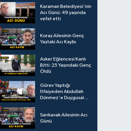
Karaman Belediyesi'nin
Acı Günü: 49 yaşında
vefat etti
Koraş Ailesinin Genç
Yaştaki Acı Kaybı
Asker Eğlencesi Kanlı
Bitti: 25 Yaşındaki Genç
Öldü
Görev Yaptığı
İtfaiyeden Abdullah
Dönmez'e Duygusal
Veda
Sarıkavak Ailesinin Acı
Günü