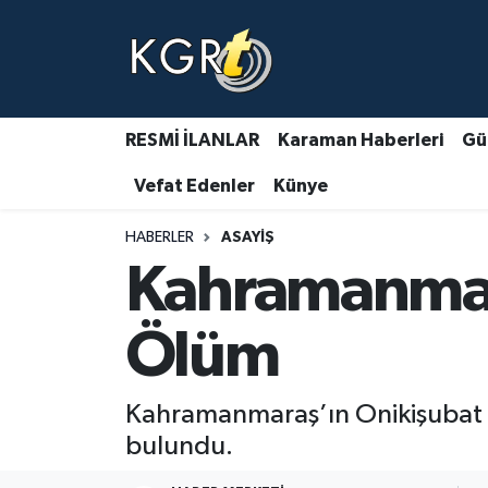
Karaman Haberleri
Gündem Haberleri
RESMİ İLANLAR
Karaman Haberleri
Gü
Vefat Edenler
Künye
Güncel Haberler
HABERLER
ASAYIŞ
Spor Haberleri
Kahramanmar
Asayiş Haberleri
Ölüm
Ulusal Haberler
Kahramanmaraş’ın Onikişubat il
Vefat Edenler
bulundu.