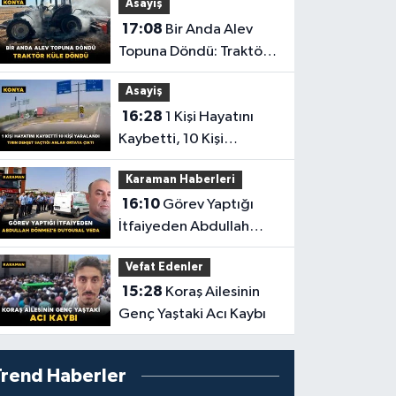
Asayiş
Yolculuğuna Uğurlandı
17:08
Bir Anda Alev
Topuna Döndü: Traktör
Küle Döndü
Asayiş
16:28
1 Kişi Hayatını
Kaybetti, 10 Kişi
Yaralandı! Tırın Dehşet
Karaman Haberleri
Saçtığı Anlar Ortaya
16:10
Görev Yaptığı
Çıktı
İtfaiyeden Abdullah
Dönmez'e Duygusal
Vefat Edenler
Veda
15:28
Koraş Ailesinin
Genç Yaştaki Acı Kaybı
Trend Haberler