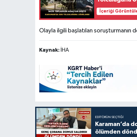
İçeriği Görüntül
Olayla ilgili başlatılan soruşturmanın d
Kaynak:
İHA
EDITÖRÜN SEÇTIĞI
Karaman’da do
ölümden dön