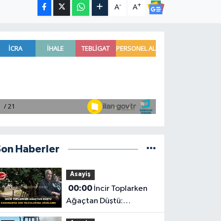
-
+
A
A
Son Haberler
Asayiş
00:00
İncir Toplarken
Ağaçtan Düştü:
Karaman'da Son