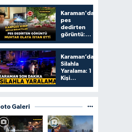
Karaman'da
pes
dedirten
görüntü:
karpuzu
yumruklayıp
yediler,
Karaman’da
artıklarını
Silahla
kamelyada
Yaralama: 1
bıraktılar
Kişi
Yaralandı
Foto Galeri