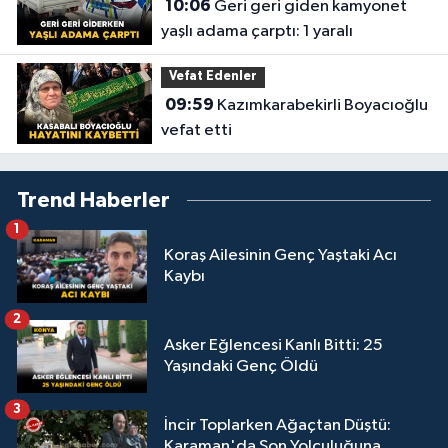
10:06
Geri geri giden kamyonet
yaşlı adama çarptı: 1 yaralı
Vefat Edenler
09:59
Kazımkarabekirli Boyacıoğlu
vefat etti
Trend Haberler
1
Koraş Ailesinin Genç Yaştaki Acı
Kaybı
2
Asker Eğlencesi Kanlı Bitti: 25
Yaşındaki Genç Öldü
3
İncir Toplarken Ağaçtan Düştü:
Karaman'da Son Yolculuğuna