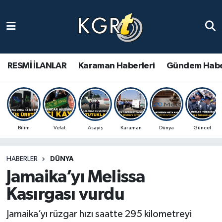
Karaman Haberleri
Gündem Haberleri
RESMİ İLANLAR
Karaman Haberleri
Gündem Habe
Güncel Haberler
Spor Haberleri
Bilim
Vefat
Asayiş
Karaman
Dünya
Güncel
Asayiş Haberleri
HABERLER
DÜNYA
Ulusal Haberler
Jamaika’yı Melissa
Vefat Edenler
Kasırgası vurdu
Jamaika’yı rüzgar hızı saatte 295 kilometreyi