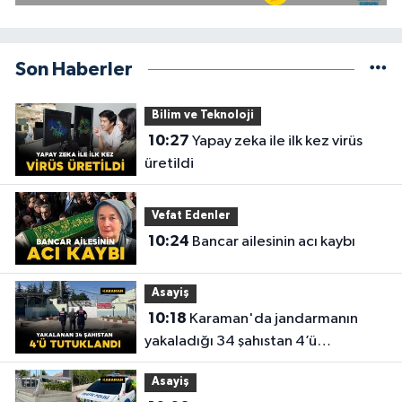
Son Haberler
Bilim ve Teknoloji
10:27
Yapay zeka ile ilk kez virüs
üretildi
Vefat Edenler
10:24
Bancar ailesinin acı kaybı
Asayiş
10:18
Karaman'da jandarmanın
yakaladığı 34 şahıstan 4’ü
tutuklandı
Asayiş