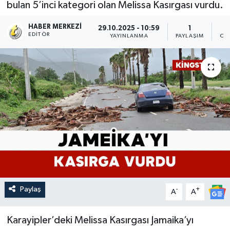
bulan 5’inci kategori olan Melissa Kasırgası vurdu.
HABER MERKEZI
29.10.2025 - 10:59
1
EDITÖR
YAYINLANMA
PAYLAŞIM
OK
Paylaş
-
+
A
A
Karayipler’deki Melissa Kasırgası Jamaika’yı