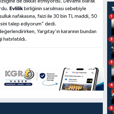
izliğine de dikkat etmiyordu. Devamlı olarak
ordu.
Evlilik
birliğinin sarsılması sebebiyle
lluk nafakasına, faizi ile 30 bin TL maddi, 50
1
sini talep ediyorum" dedi.
le değerlendirirken, Yargıtay'ın kararının bundan
 hatırlatıldı.
2
3
4
5