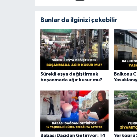
Bunlar da ilginizi çekebilir
Sürekli eşya değiştirmek
Balkonu 
boşanmada ağır kusur mu?
Yasaklanı
Babası Dağdan Getiriyor: 14
Yerköprü Ş