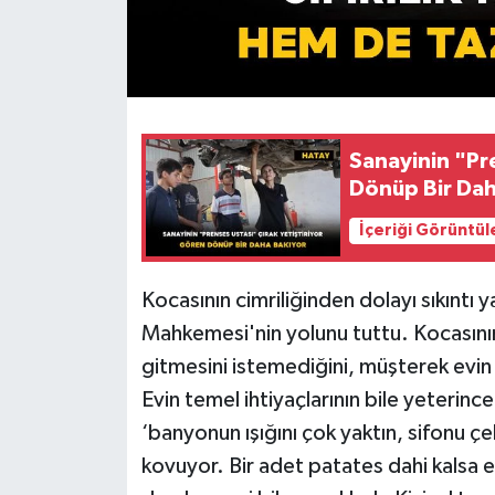
Sanayinin "Prenses Ustası"
Dönüp Bir Dah
İçeriği Görüntül
Kocasının cimriliğinden dolayı sıkıntı y
Mahkemesi'nin yolunu tuttu. Kocasının 
gitmesini istemediğini, müşterek evin y
Evin temel ihtiyaçlarının bile yeterince
‘banyonun ışığını çok yaktın, sifonu ç
kovuyor. Bir adet patates dahi kalsa 