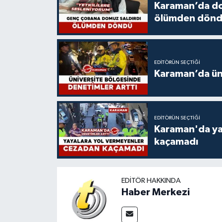
Karaman’da do
ölümden dön
EDITÖRÜN SEÇTIĞI
Karaman’da üni
EDITÖRÜN SEÇTIĞI
Karaman'da ya
kaçamadı
EDITÖR HAKKINDA
Haber Merkezi