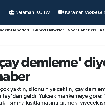
Karaman 103 FM
Karaman Mobese Ca
ndem Haberleri
Güncel Haberler
Spor Haberleri
As
 çay demleme' diy
haber
 çok yaktın, sifonu niye çektin, çay demlem
ıtay'dan geldi. Yüksek mahkemeye göre; ‘el
k, ısınma kısıtlamasına gitmek, yiyecek is