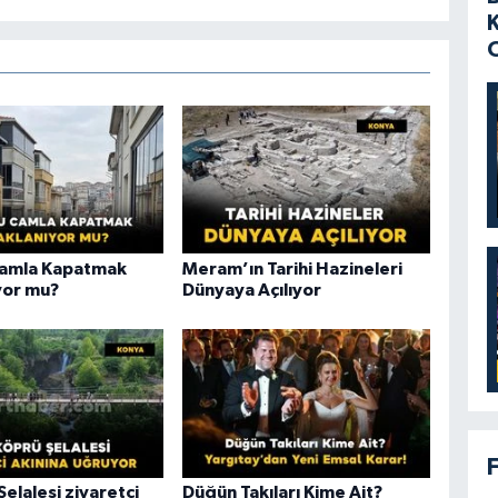
Camla Kapatmak
Meram’ın Tarihi Hazineleri
yor mu?
Dünyaya Açılıyor
elalesi ziyaretçi
Düğün Takıları Kime Ait?