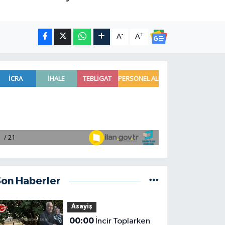
-
+
A
A
Son Haberler
Asayiş
00:00
İncir Toplarken