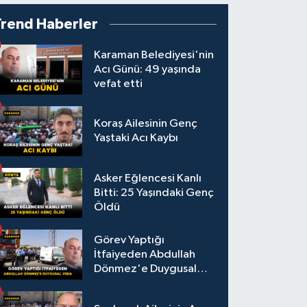
Trend Haberler
Karaman Belediyesi'nin
Acı Günü: 49 yaşında
vefat etti
Koraş Ailesinin Genç
Yaştaki Acı Kaybı
Asker Eğlencesi Kanlı
Bitti: 25 Yaşındaki Genç
Öldü
Görev Yaptığı
İtfaiyeden Abdullah
Dönmez'e Duygusal
Veda