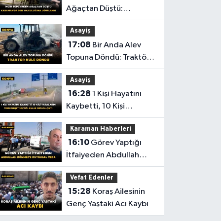
Ağaçtan Düştü:
Karaman'da Son
Asayiş
Yolculuğuna Uğurlandı
17:08
Bir Anda Alev
Topuna Döndü: Traktör
Küle Döndü
Asayiş
16:28
1 Kişi Hayatını
Kaybetti, 10 Kişi
Yaralandı! Tırın Dehşet
Karaman Haberleri
Saçtığı Anlar Ortaya
16:10
Görev Yaptığı
Çıktı
İtfaiyeden Abdullah
Dönmez'e Duygusal
Vefat Edenler
Veda
15:28
Koraş Ailesinin
Genç Yaştaki Acı Kaybı