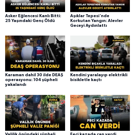
Asker Eğlencesi Kanlı Bitti:
Aşıklar Tepesi'nde
25 Yaşındaki Genç Öldü
Korkutan Yangın: Alevler
Geceyi Aydınlattı
Karaman dahil 30 ilde DEAŞ
Kendini yaralayıp elektrikli
operasyonu: 104 şüpheli
bisikletle kaçtı
yakalandı
Valilik önündeki şüpheli
Feci kazada can verdi