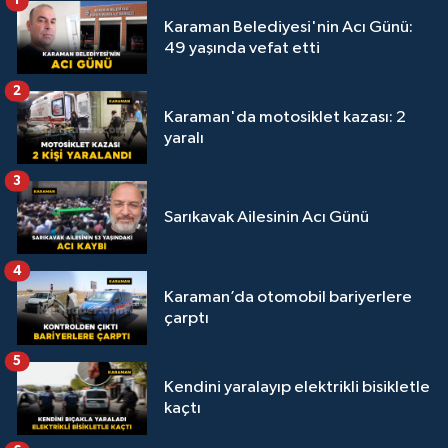
1
Karaman Belediyesi'nin Acı Günü:
49 yaşında vefat etti
2
Karaman'da motosiklet kazası: 2
yaralı
3
Sarıkavak Ailesinin Acı Günü
4
Karaman’da otomobil bariyerlere
çarptı
5
Kendini yaralayıp elektrikli bisikletle
kaçtı