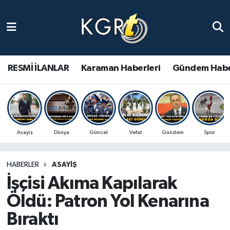
Karaman Haberleri
Gündem Haberleri
RESMİ İLANLAR
Karaman Haberleri
Gündem Habe
Güncel Haberler
Spor Haberleri
Asayiş
Dünya
Güncel
Vefat
Gündem
Spor
Asayiş Haberleri
HABERLER
ASAYIŞ
Ulusal Haberler
İşçisi Akıma Kapılarak
Vefat Edenler
Öldü: Patron Yol Kenarına
Bıraktı