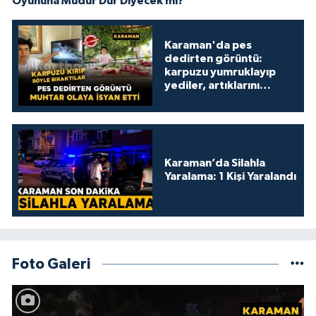
Oyununa Müdür Dur Diyecek mi?
Karaman'da pes
dedirten görüntü:
karpuzu yumruklayıp
yediler, artıklarını
kamelyada bıraktılar
Karaman’da Silahla
Yaralama: 1 Kişi Yaralandı
Foto Galeri