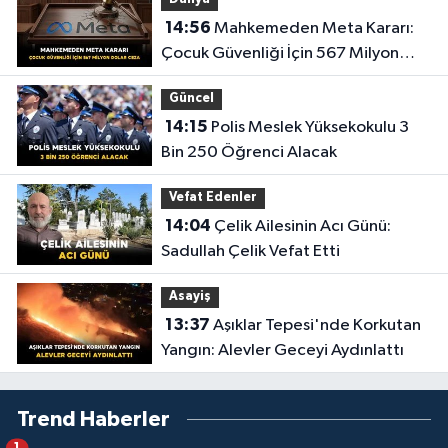
14:56
Mahkemeden Meta Kararı:
Çocuk Güvenliği İçin 567 Milyon
Dolar Ceza
Güncel
14:15
Polis Meslek Yüksekokulu 3
Bin 250 Öğrenci Alacak
Vefat Edenler
14:04
Çelik Ailesinin Acı Günü:
Sadullah Çelik Vefat Etti
Asayiş
13:37
Aşıklar Tepesi'nde Korkutan
Yangın: Alevler Geceyi Aydınlattı
Trend Haberler