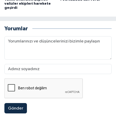
valizler ekipleri harekete
geçirdi
Yorumlar
Gönder