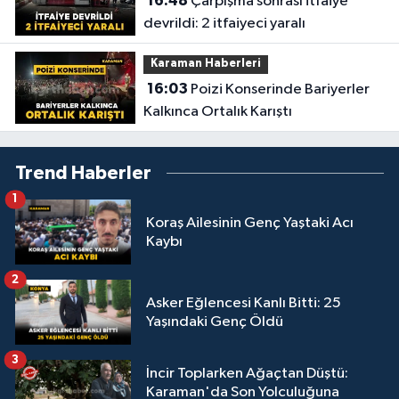
16:48
Çarpışma sonrası itfaiye
devrildi: 2 itfaiyeci yaralı
Karaman Haberleri
16:03
Poizi Konserinde Bariyerler
Kalkınca Ortalık Karıştı
Trend Haberler
1
Koraş Ailesinin Genç Yaştaki Acı
Kaybı
2
Asker Eğlencesi Kanlı Bitti: 25
Yaşındaki Genç Öldü
3
İncir Toplarken Ağaçtan Düştü:
Karaman'da Son Yolculuğuna