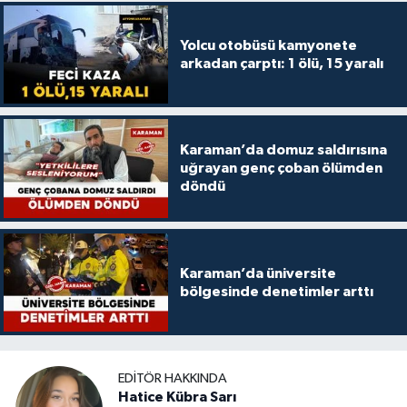
Yolcu otobüsü kamyonete
arkadan çarptı: 1 ölü, 15 yaralı
Karaman’da domuz saldırısına
uğrayan genç çoban ölümden
döndü
Karaman’da üniversite
bölgesinde denetimler arttı
EDITÖR HAKKINDA
Hatice Kübra Sarı