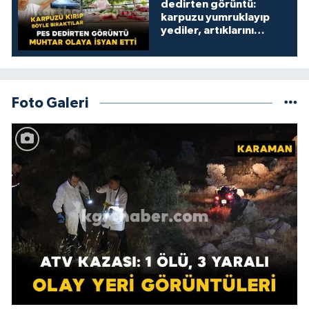
dedirten görüntü:
karpuzu yumruklayıp
yediler, artıklarını
kamelyada bıraktılar
Foto Galeri