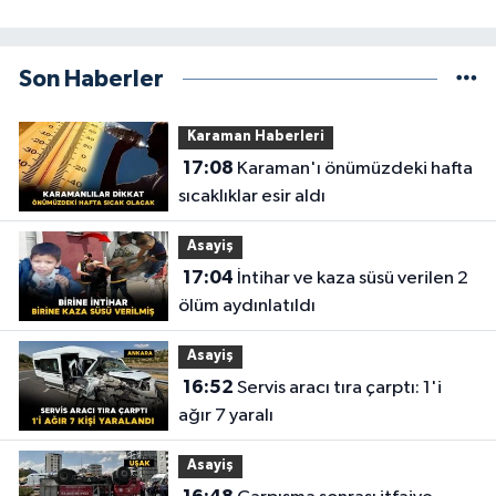
Son Haberler
Karaman Haberleri
17:08
Karaman'ı önümüzdeki hafta
sıcaklıklar esir aldı
Asayiş
17:04
İntihar ve kaza süsü verilen 2
ölüm aydınlatıldı
Asayiş
16:52
Servis aracı tıra çarptı: 1'i
ağır 7 yaralı
Asayiş