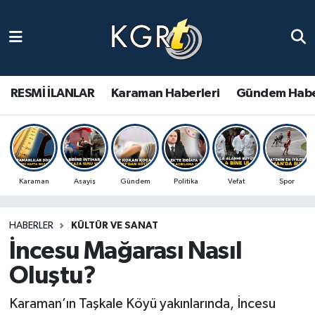
Karaman Haberleri
Gündem Haberleri
RESMİ İLANLAR
Karaman Haberleri
Gündem Habe
Güncel Haberler
Spor Haberleri
Karaman
Asayiş
Gündem
Politika
Vefat
Spor
Asayiş Haberleri
HABERLER
KÜLTÜR VE SANAT
Ulusal Haberler
İncesu Mağarası Nasıl
Vefat Edenler
Oluştu?
Karaman’ın Taşkale Köyü yakınlarında, İncesu