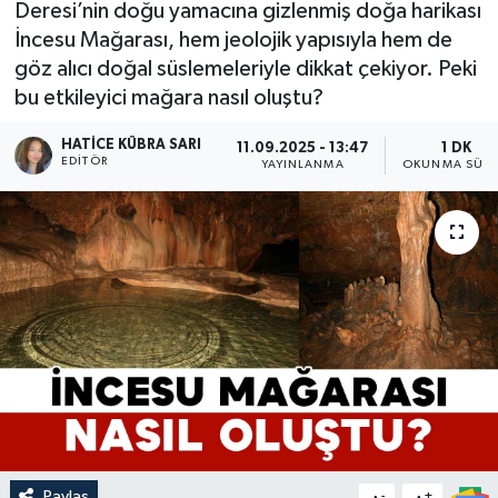
Deresi’nin doğu yamacına gizlenmiş doğa harikası
İncesu Mağarası, hem jeolojik yapısıyla hem de
göz alıcı doğal süslemeleriyle dikkat çekiyor. Peki
bu etkileyici mağara nasıl oluştu?
HATICE KÜBRA SARI
11.09.2025 - 13:47
1 DK
EDITÖR
YAYINLANMA
OKUNMA SÜRE
Paylaş
-
+