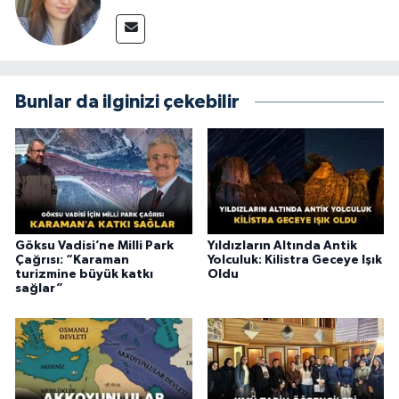
Bunlar da ilginizi çekebilir
Göksu Vadisi’ne Milli Park
Yıldızların Altında Antik
Çağrısı: “Karaman
Yolculuk: Kilistra Geceye Işık
turizmine büyük katkı
Oldu
sağlar”