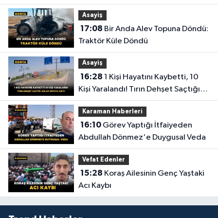
Uğurlandı
Asayiş
17:08
Bir Anda Alev Topuna Döndü:
Traktör Küle Döndü
Asayiş
16:28
1 Kişi Hayatını Kaybetti, 10
Kişi Yaralandı! Tırın Dehşet Saçtığı
Anlar Ortaya Çıktı
Karaman Haberleri
16:10
Görev Yaptığı İtfaiyeden
Abdullah Dönmez'e Duygusal Veda
Vefat Edenler
15:28
Koraş Ailesinin Genç Yaştaki
Acı Kaybı