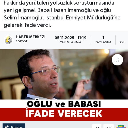
hakkında yürütülen yolsuzluk soruşturmasında
yeni gelişme! Baba Hasan İmamoğlu ve oğlu
Selim İmamoğlu, İstanbul Emniyet Müdürlüğü’ne
gelerek ifade verdi.
HABER MERKEZI
05.11.2025 - 11:19
1
EDITÖR
YAYINLANMA
PAYLAŞIM
OKU
Paylaş
-
+