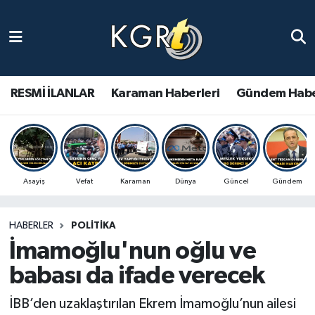
Karaman Haberleri
Gündem Haberleri
RESMİ İLANLAR
Karaman Haberleri
Gündem Habe
Güncel Haberler
Spor Haberleri
Asayiş
Vefat
Karaman
Dünya
Güncel
Gündem
Asayiş Haberleri
HABERLER
POLITIKA
Ulusal Haberler
İmamoğlu'nun oğlu ve
Vefat Edenler
babası da ifade verecek
İBB’den uzaklaştırılan Ekrem İmamoğlu’nun ailesi