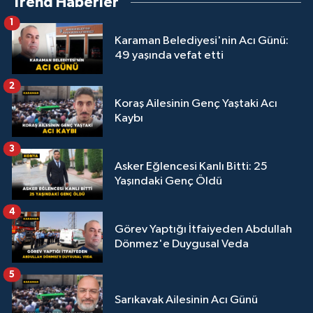
Trend Haberler
1
Karaman Belediyesi'nin Acı Günü:
49 yaşında vefat etti
2
Koraş Ailesinin Genç Yaştaki Acı
Kaybı
3
Asker Eğlencesi Kanlı Bitti: 25
Yaşındaki Genç Öldü
4
Görev Yaptığı İtfaiyeden Abdullah
Dönmez'e Duygusal Veda
5
Sarıkavak Ailesinin Acı Günü