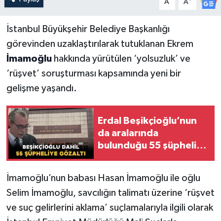
A
A
İstanbul Büyükşehir Belediye Başkanlığı
görevinden uzaklaştırılarak tutuklanan Ekrem
İmamoğlu
hakkında yürütülen ‘yolsuzluk’ ve
‘rüşvet’ soruşturması kapsamında yeni bir
gelişme yaşandı.
Erdal Beşikçioğlu’nun
da aralarında
bulunduğu 55 şüpheli
gözaltına alındı
İmamoğlu’nun babası Hasan İmamoğlu ile oğlu
Selim İmamoğlu, savcılığın talimatı üzerine ‘rüşvet
ve suç gelirlerini aklama’ suçlamalarıyla ilgili olarak