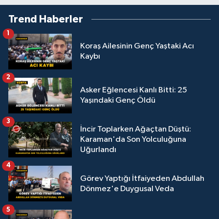
Trend Haberler
1
Koraş Ailesinin Genç Yaştaki Acı
Kaybı
2
Asker Eğlencesi Kanlı Bitti: 25
Yaşındaki Genç Öldü
3
İncir Toplarken Ağaçtan Düştü:
Karaman'da Son Yolculuğuna
Uğurlandı
4
Görev Yaptığı İtfaiyeden Abdullah
Dönmez'e Duygusal Veda
5