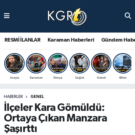
Karaman Haberleri
Gündem Haberleri
RESMİ İLANLAR
Karaman Haberleri
Gündem Habe
Güncel Haberler
Spor Haberleri
Asayiş
Karaman
Dünya
Sağlık
Genel
Bilim
Asayiş Haberleri
HABERLER
GENEL
Ulusal Haberler
İlçeler Kara Gömüldü:
Vefat Edenler
Ortaya Çıkan Manzara
Şaşırttı