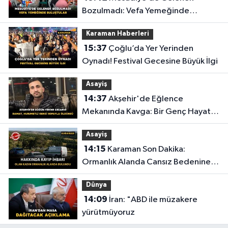
Bozulmadı: Vefa Yemeğinde
Buluştular
Karaman Haberleri
15:37
Çoğlu’da Yer Yerinden
Oynadı! Festival Gecesine Büyük İlgi
Asayiş
14:37
Akşehir'de Eğlence
Mekanında Kavga: Bir Genç Hayatını
Kaybetti
Asayiş
14:15
Karaman Son Dakika:
Ormanlık Alanda Cansız Bedenine
Ulaşıldı
Dünya
14:09
İran: "ABD ile müzakere
yürütmüyoruz