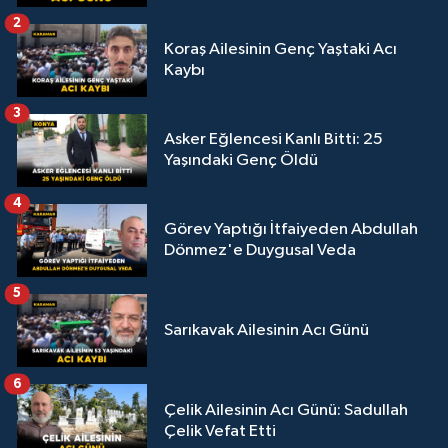
2
Koraş Ailesinin Genç Yaştaki Acı
Kaybı
3
Asker Eğlencesi Kanlı Bitti: 25
Yaşındaki Genç Öldü
4
Görev Yaptığı İtfaiyeden Abdullah
Dönmez'e Duygusal Veda
5
Sarıkavak Ailesinin Acı Günü
6
Çelik Ailesinin Acı Günü: Sadullah
Çelik Vefat Etti