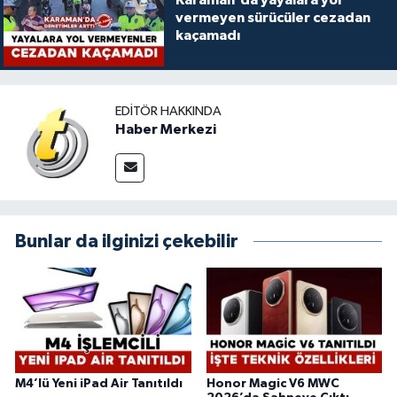
Karaman'da yayalara yol
vermeyen sürücüler cezadan
kaçamadı
EDITÖR HAKKINDA
Haber Merkezi
Bunlar da ilginizi çekebilir
M4’lü Yeni iPad Air Tanıtıldı
Honor Magic V6 MWC