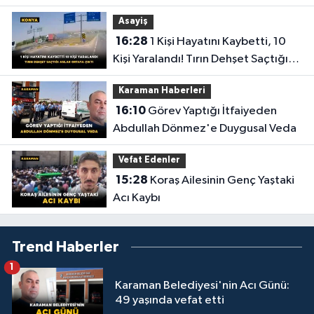
Asayiş
16:28
1 Kişi Hayatını Kaybetti, 10
Kişi Yaralandı! Tırın Dehşet Saçtığı
Anlar Ortaya Çıktı
Karaman Haberleri
16:10
Görev Yaptığı İtfaiyeden
Abdullah Dönmez'e Duygusal Veda
Vefat Edenler
15:28
Koraş Ailesinin Genç Yaştaki
Acı Kaybı
Trend Haberler
1
Karaman Belediyesi'nin Acı Günü:
49 yaşında vefat etti