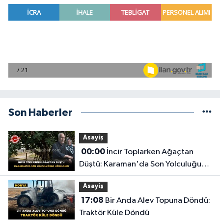
Son Haberler
Asayiş
00:00
İncir Toplarken Ağaçtan
Düştü: Karaman'da Son Yolculuğuna
Uğurlandı
Asayiş
17:08
Bir Anda Alev Topuna Döndü:
Traktör Küle Döndü