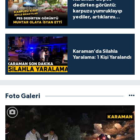
dedirten görüntü:
karpuzu yumruklayıp
yediler, artıklarını
kamelyada bıraktılar
Karaman’da Silahla
Yaralama: 1 Kişi Yaralandı
Foto Galeri