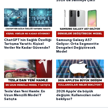
2026’da Sahneye Çıktı
ChatGPT’nin Sağlık Özelliği
Samsung Galaxy A57
Tartışma Yarattı: Kişisel
Geliyor: Orta Segmentte
Veriler Ne Kadar Güvende?
Dengeleri Değiştirecek
Model
Tesla’dan Yeni Hamle: En
2026 Apple’da büyük
Uzun Menzilli Model Y
değişim: Kullanıcıları neler
Satışta
bekliyor?