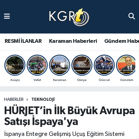
Karaman Haberleri
Gündem Haberleri
RESMİ İLANLAR
Karaman Haberleri
Gündem Habe
Güncel Haberler
Spor Haberleri
Asayiş
Vefat
Karaman
Dünya
Güncel
Gündem
Asayiş Haberleri
HABERLER
TEKNOLOJI
Ulusal Haberler
HÜRJET’in İlk Büyük Avrupa
Vefat Edenler
Satışı İspaya'ya
İspanya Entegre Gelişmiş Uçuş Eğitim Sistemi