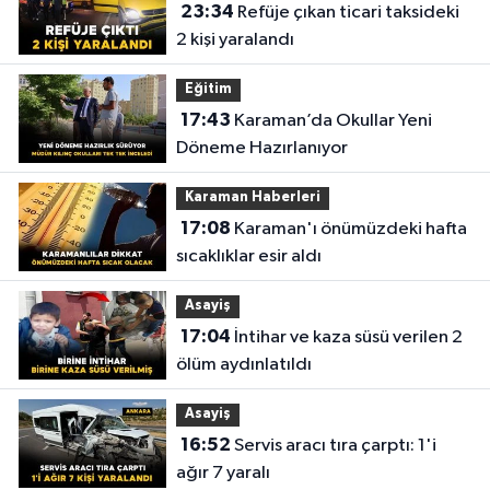
23:34
Refüje çıkan ticari taksideki
2 kişi yaralandı
Eğitim
17:43
Karaman’da Okullar Yeni
Döneme Hazırlanıyor
Karaman Haberleri
17:08
Karaman'ı önümüzdeki hafta
sıcaklıklar esir aldı
Asayiş
17:04
İntihar ve kaza süsü verilen 2
ölüm aydınlatıldı
Asayiş
16:52
Servis aracı tıra çarptı: 1'i
ağır 7 yaralı