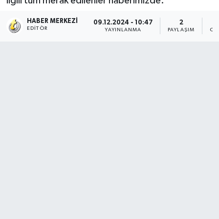
ilgili tüm merak edilenler haberimizde.
HABER MERKEZI
09.12.2024 - 10:47
2
EDITÖR
YAYINLANMA
PAYLAŞIM
OK