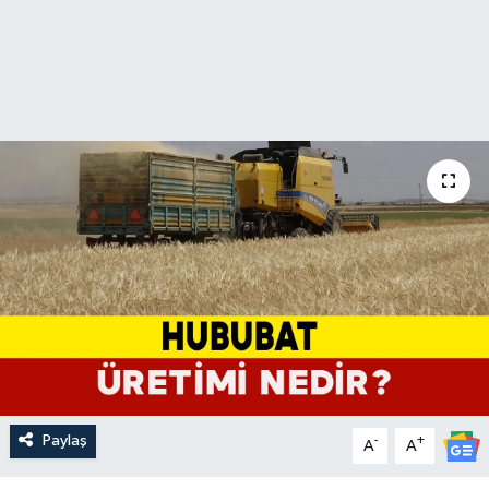
Paylaş
-
+
A
A