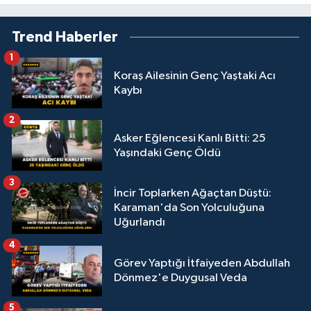
Trend Haberler
1
Koraş Ailesinin Genç Yaştaki Acı
Kaybı
2
Asker Eğlencesi Kanlı Bitti: 25
Yaşındaki Genç Öldü
3
İncir Toplarken Ağaçtan Düştü:
Karaman'da Son Yolculuğuna
Uğurlandı
4
Görev Yaptığı İtfaiyeden Abdullah
Dönmez'e Duygusal Veda
5