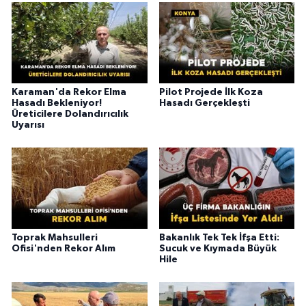
Karaman'da Rekor Elma
Pilot Projede İlk Koza
Hasadı Bekleniyor!
Hasadı Gerçekleşti
Üreticilere Dolandırıcılık
Uyarısı
Toprak Mahsulleri
Bakanlık Tek Tek İfşa Etti:
Ofisi'nden Rekor Alım
Sucuk ve Kıymada Büyük
Hile