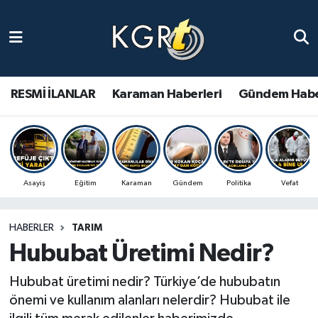
Karaman Haberleri
Gündem Haberleri
RESMİ İLANLAR
Karaman Haberleri
Gündem Habe
Güncel Haberler
Spor Haberleri
Asayiş
Eğitim
Karaman
Gündem
Politika
Vefat
Asayiş Haberleri
HABERLER
TARIM
Ulusal Haberler
Hububat Üretimi Nedir?
Vefat Edenler
Hububat üretimi nedir? Türkiye’de hububatın
önemi ve kullanım alanları nelerdir? Hububat ile