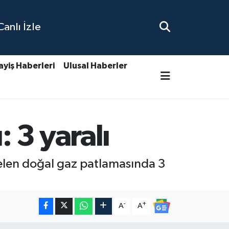
nlı İzle
ayiş Haberleri
Ulusal Haberler
 3 yaralı
elen doğal gaz patlamasında 3
-
+
A
A