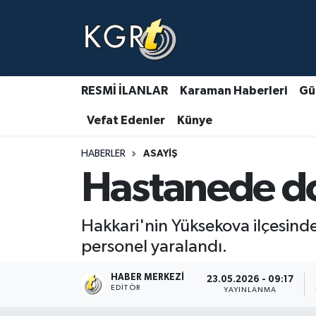
Karaman Haberleri
Gündem Haberleri
RESMİ İLANLAR
Karaman Haberleri
Gü
Vefat Edenler
Künye
Güncel Haberler
HABERLER
ASAYIŞ
Spor Haberleri
Hastanede doğ
Asayiş Haberleri
Hakkari'nin Yüksekova ilçesin
Ulusal Haberler
personel yaralandı.
Vefat Edenler
HABER MERKEZI
23.05.2026 - 09:17
EDITÖR
YAYINLANMA