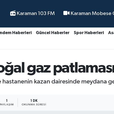
Karaman 103 FM
Karaman Mobese Ca
ndem Haberleri
Güncel Haberler
Spor Haberleri
As
al gaz patlaması:
de hastanenin kazan dairesinde meydana g
1
1 DK
PAYLAŞIM
OKUNMA SÜRESI