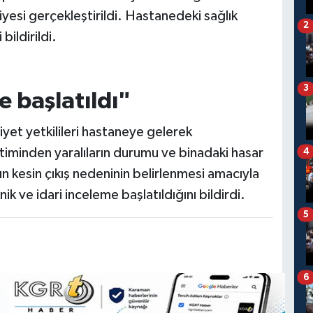
iyesi gerçekleştirildi. Hastanedeki sağlık
2
ildirildi.
3
e başlatıldı"
iyet yetkilileri hastaneye gelerek
iminden yaralıların durumu ve binadaki hasar
4
nın kesin çıkış nedeninin belirlenmesi amacıyla
k ve idari inceleme başlatıldığını bildirdi.
5
6