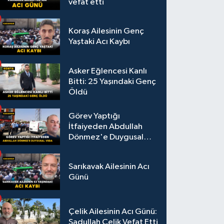
vefat etti
Koraş Ailesinin Genç
Yaştaki Acı Kaybı
Asker Eğlencesi Kanlı
Bitti: 25 Yaşındaki Genç
Öldü
Görev Yaptığı
İtfaiyeden Abdullah
Dönmez'e Duygusal
Veda
Sarıkavak Ailesinin Acı
Günü
Çelik Ailesinin Acı Günü:
Sadullah Çelik Vefat Etti