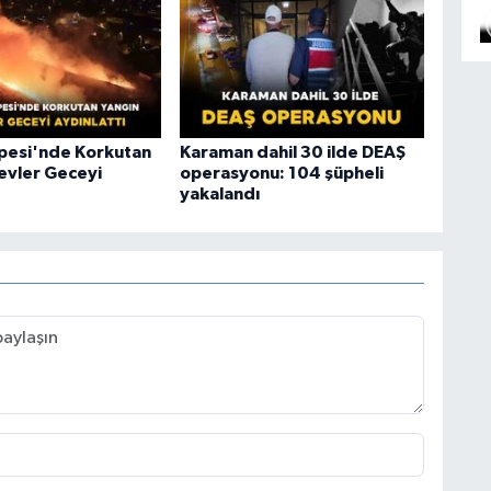
epesi'nde Korkutan
Karaman dahil 30 ilde DEAŞ
levler Geceyi
operasyonu: 104 şüpheli
yakalandı