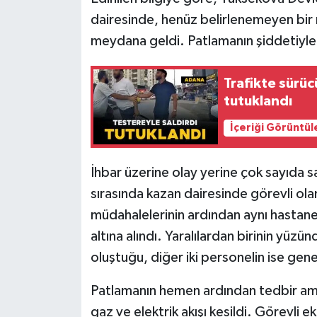
dairesinde, henüz belirlenemeyen bir
meydana geldi. Patlamanın şiddetiyle
Trafikte sürüc
tutuklandı
İçeriği Görüntül
İhbar üzerine olay yerine çok sayıda s
sırasında kazan dairesinde görevli ola
müdahalelerinin ardından aynı hastaneni
altına alındı. Yaralılardan birinin yüzü
oluştuğu, diğer iki personelin ise gene
Patlamanın hemen ardından tedbir ama
gaz ve elektrik akışı kesildi. Görevli e