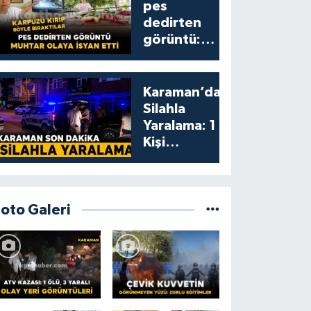
pes
dedirten
görüntü:
karpuzu
yumruklayıp
yediler,
Karaman’da
artıklarını
Silahla
kamelyada
Yaralama: 1
bıraktılar
Kişi
Yaralandı
Foto Galeri