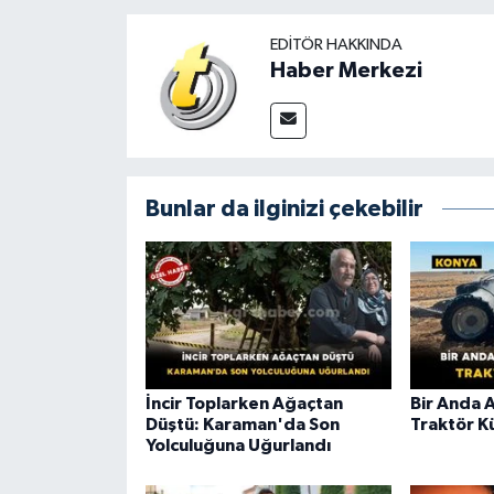
EDITÖR HAKKINDA
Haber Merkezi
Bunlar da ilginizi çekebilir
İncir Toplarken Ağaçtan
Bir Anda 
Düştü: Karaman'da Son
Traktör K
Yolculuğuna Uğurlandı