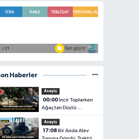
Son Haberler
Asayiş
00:00
İncir Toplarken
Ağaçtan Düştü:
Karaman'da Son
Asayiş
Yolculuğuna Uğurlandı
17:08
Bir Anda Alev
Topuna Döndü: Traktör