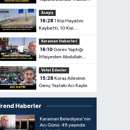
Küle Döndü
Asayiş
16:28
1 Kişi Hayatını
Kaybetti, 10 Kişi
Yaralandı! Tırın Dehşet
Karaman Haberleri
Saçtığı Anlar Ortaya
16:10
Görev Yaptığı
Çıktı
İtfaiyeden Abdullah
Dönmez'e Duygusal
Vefat Edenler
Veda
15:28
Koraş Ailesinin
Genç Yaştaki Acı Kaybı
Trend Haberler
Karaman Belediyesi'nin
Acı Günü: 49 yaşında