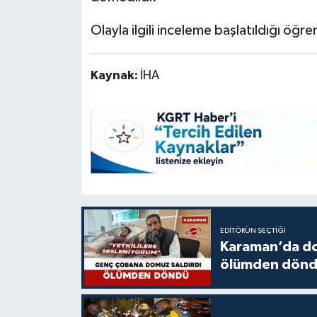
Olayla ilgili inceleme başlatıldığı öğren
Kaynak:
İHA
EDITÖRÜN SEÇTIĞI
Karaman’da do
ölümden dön