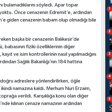
ı bulamadıklarını söyledi. Apar topar
1
yoktu. Önce cenazenin Edremit’e, ardından
n’e giden cenazenin babam olup olmadığı bile
2
reken başka bir cenazenin Balıkesir’de
, babasının fiziki özelliklerinin diğer
ayıt ve isim kontrollerinin nasıl yapılmadığını
3
ardından Sağlık Bakanlığı’nın 184 hattına
4
doğru adreslere yönlendirilirken, öğle
 ikindi namazına kaldı. Merhum Nuri Erzaim,
toprağa verildi. Karışıklığa konu olan diğer
5
’nde kılınan cenaze namazının ardından