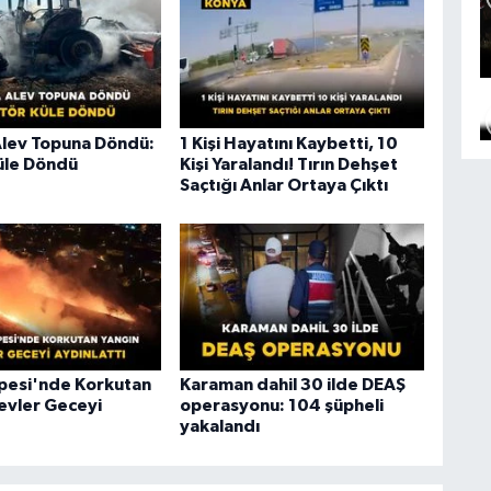
Alev Topuna Döndü:
1 Kişi Hayatını Kaybetti, 10
üle Döndü
Kişi Yaralandı! Tırın Dehşet
Saçtığı Anlar Ortaya Çıktı
epesi'nde Korkutan
Karaman dahil 30 ilde DEAŞ
levler Geceyi
operasyonu: 104 şüpheli
yakalandı