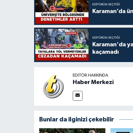
EDITÖRÜN SEÇTIĞI
Karaman’da üni
EDITÖRÜN SEÇTIĞI
Karaman'da ya
kaçamadı
EDITÖR HAKKINDA
Haber Merkezi
Bunlar da ilginizi çekebilir