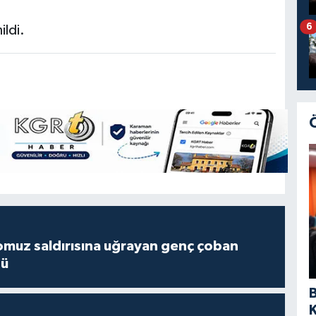
6
ildi.
muz saldırısına uğrayan genç çoban
dü