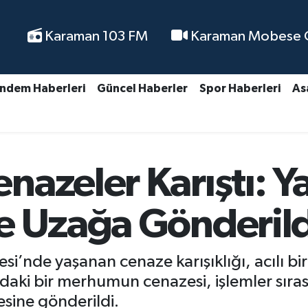
Karaman 103 FM
Karaman Mobese Ca
ndem Haberleri
Güncel Haberler
Spor Haberleri
As
azeler Karıştı: Y
e Uzağa Gönderild
si’nde yaşanan cenaze karışıklığı, acılı bir
ki bir merhumun cenazesi, işlemler sırası
esine gönderildi.