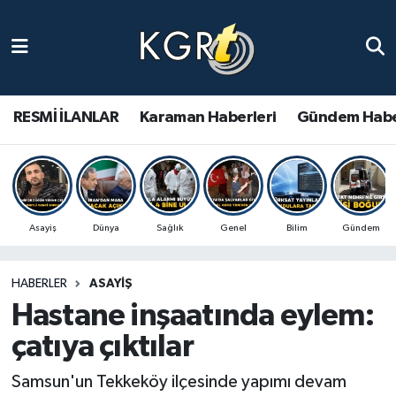
Karaman Haberleri
Gündem Haberleri
RESMİ İLANLAR
Karaman Haberleri
Gündem Habe
Güncel Haberler
Spor Haberleri
Asayiş
Dünya
Sağlık
Genel
Bilim
Gündem
Asayiş Haberleri
HABERLER
ASAYIŞ
Ulusal Haberler
Hastane inşaatında eylem:
Vefat Edenler
çatıya çıktılar
Samsun'un Tekkeköy ilçesinde yapımı devam