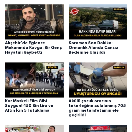
Akşehir'de Eğlence
Karaman Son Dakika:
Mekanında Kavga: Bir Genç
Ormanlık Alanda Cansız
Hayatını Kaybetti
Bedenine Ulaşıldı
Kar Maskeli Film Gibi
Akülü çocuk aracının
Soygun! 450 Bin Lira ve
tekerleğine zulalanmış 705
Altın İçin 5 Tutuklama
gram metamfetamin ele
geçirildi