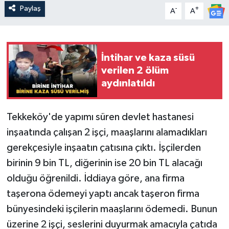
Paylaş
-
+
A
A
İntihar ve kaza süsü
verilen 2 ölüm
aydınlatıldı
Tekkeköy'de yapımı süren devlet hastanesi
inşaatında çalışan 2 işçi, maaşlarını alamadıkları
gerekçesiyle inşaatın çatısına çıktı. İşçilerden
birinin 9 bin TL, diğerinin ise 20 bin TL alacağı
olduğu öğrenildi. İddiaya göre, ana firma
taşerona ödemeyi yaptı ancak taşeron firma
bünyesindeki işçilerin maaşlarını ödemedi. Bunun
üzerine 2 işçi, seslerini duyurmak amacıyla çatıda