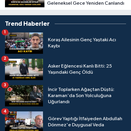
Geleneksel Gece Yeniden Canlandı
Trend Haberler
1
Koraş Ailesinin Genç Yaştaki Acı
Kaybı
2
Asker Eğlencesi Kanlı Bitti: 25
Yaşındaki Genç Öldü
3
İncir Toplarken Ağaçtan Düştü:
Karaman'da Son Yolculuğuna
Uğurlandı
4
Görev Yaptığı İtfaiyeden Abdullah
Dönmez'e Duygusal Veda