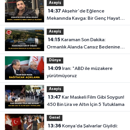
Asayiş
14:37
Akşehir'de Eğlence
Mekanında Kavga: Bir Genç Hayatını
Kaybetti
Asayiş
14:15
Karaman Son Dakika:
Ormanlık Alanda Cansız Bedenine
Ulaşıldı
Dünya
14:09
İran: "ABD ile müzakere
yürütmüyoruz
Asayiş
13:47
Kar Maskeli Film Gibi Soygun!
450 Bin Lira ve Altın İçin 5 Tutuklama
Genel
13:36
Konya’da Şalvarlar Giyildi: