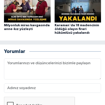
Milyonluk miras kavgasında
Karaman'da 18 madencinin
anne-kız yüzleşti
öldüğü olayın firari
hükümlüsü yakalandı
Yorumlar