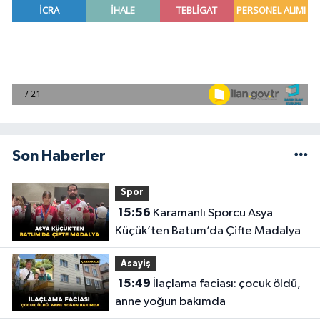
Son Haberler
Spor
15:56
Karamanlı Sporcu Asya
Küçük’ten Batum’da Çifte Madalya
Asayiş
15:49
İlaçlama faciası: çocuk öldü,
anne yoğun bakımda