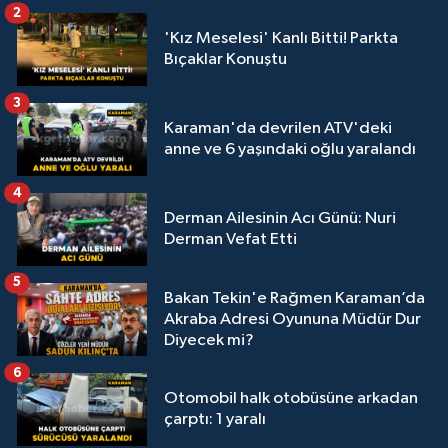
2
'Kız Meselesi' Kanlı Bitti! Parkta
Bıçaklar Konuştu
3
Karaman'da devrilen ATV'deki
anne ve 6 yaşındaki oğlu yaralandı
4
Derman Ailesinin Acı Günü: Nuri
Derman Vefat Etti
5
Bakan Tekin'e Rağmen Karaman’da
Akraba Adresi Oyununa Müdür Dur
Diyecek mi?
6
Otomobil halk otobüsüne arkadan
çarptı: 1 yaralı