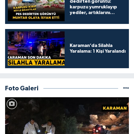
dedirten görüntü:
karpuzu yumruklayıp
yediler, artıklarını
kamelyada bıraktılar
Karaman’da Silahla
Yaralama: 1 Kişi Yaralandı
Foto Galeri