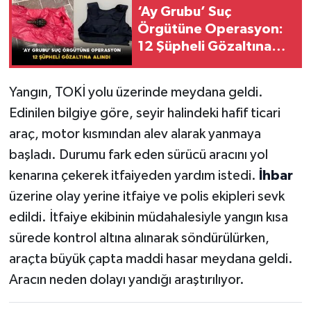
‘Ay Grubu’ Suç
Örgütüne Operasyon:
12 Şüpheli Gözaltına
Alındı
Yangın, TOKİ yolu üzerinde meydana geldi.
Edinilen bilgiye göre, seyir halindeki hafif ticari
araç, motor kısmından alev alarak yanmaya
başladı. Durumu fark eden sürücü aracını yol
kenarına çekerek itfaiyeden yardım istedi.
İhbar
üzerine olay yerine itfaiye ve polis ekipleri sevk
edildi. İtfaiye ekibinin müdahalesiyle yangın kısa
sürede kontrol altına alınarak söndürülürken,
araçta büyük çapta maddi hasar meydana geldi.
Aracın neden dolayı yandığı araştırılıyor.