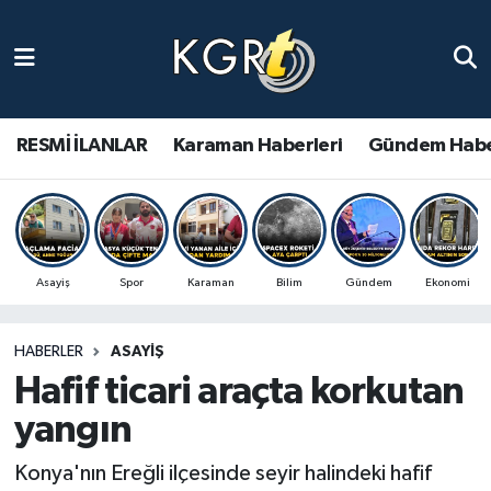
Karaman Haberleri
Gündem Haberleri
RESMİ İLANLAR
Karaman Haberleri
Gündem Habe
Güncel Haberler
Spor Haberleri
Asayiş
Spor
Karaman
Bilim
Gündem
Ekonomi
Asayiş Haberleri
HABERLER
ASAYIŞ
Ulusal Haberler
Hafif ticari araçta korkutan
Vefat Edenler
yangın
Konya'nın Ereğli ilçesinde seyir halindeki hafif