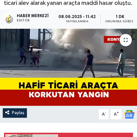
ticari alev alarak yanan araçta maddi hasar oluştu.
HABER MERKEZI
08.06.2025 - 11:42
1 DK
EDITÖR
YAYINLANMA
OKUNMA SÜRESI
Paylaş
-
+
A
A