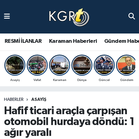
Karaman Haberleri
Gündem Haberleri
RESMİ İLANLAR
Karaman Haberleri
Gündem Habe
Güncel Haberler
Spor Haberleri
Asayiş
Vefat
Karaman
Dünya
Güncel
Gündem
Asayiş Haberleri
HABERLER
ASAYIŞ
Ulusal Haberler
Hafif ticari araçla çarpışan
Vefat Edenler
otomobil hurdaya döndü: 1
ağır yaralı