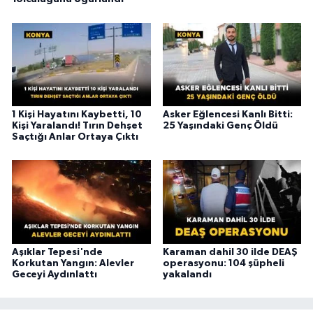
1 Kişi Hayatını Kaybetti, 10
Asker Eğlencesi Kanlı Bitti:
Kişi Yaralandı! Tırın Dehşet
25 Yaşındaki Genç Öldü
Saçtığı Anlar Ortaya Çıktı
Aşıklar Tepesi'nde
Karaman dahil 30 ilde DEAŞ
Korkutan Yangın: Alevler
operasyonu: 104 şüpheli
Geceyi Aydınlattı
yakalandı