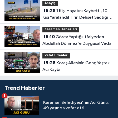
Asayiş
16:28
1 Kişi Hayatını Kaybetti, 10
Kişi Yaralandı! Tırın Dehşet Saçtığı
Anlar Ortaya Çıktı
Karaman Haberleri
16:10
Görev Yaptığı İtfaiyeden
Abdullah Dönmez'e Duygusal Veda
Vefat Edenler
15:28
Koraş Ailesinin Genç Yaştaki
Acı Kaybı
Trend Haberler
1
Karaman Belediyesi'nin Acı Günü:
49 yaşında vefat etti