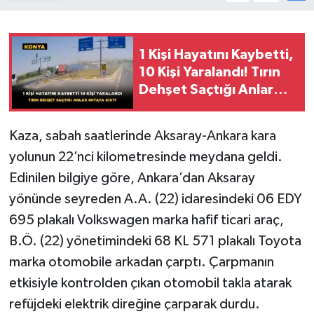
1 Kişi Hayatını Kaybetti,
10 Kişi Yaralandı! Tırın
Dehşet Saçtığı Anlar
Ortaya Çıktı
Kaza, sabah saatlerinde Aksaray-Ankara kara
yolunun 22’nci kilometresinde meydana geldi.
Edinilen bilgiye göre, Ankara’dan Aksaray
yönünde seyreden A.A. (22) idaresindeki 06 EDY
695 plakalı Volkswagen marka hafif ticari araç,
B.Ö. (22) yönetimindeki 68 KL 571 plakalı Toyota
marka otomobile arkadan çarptı. Çarpmanın
etkisiyle kontrolden çıkan otomobil takla atarak
refüjdeki elektrik direğine çarparak durdu.