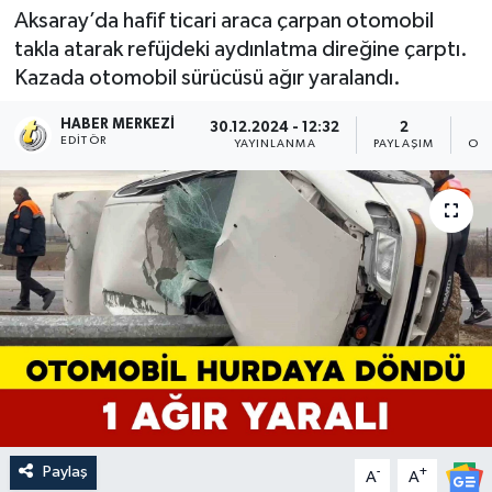
Aksaray’da hafif ticari araca çarpan otomobil
takla atarak refüjdeki aydınlatma direğine çarptı.
Kazada otomobil sürücüsü ağır yaralandı.
HABER MERKEZI
30.12.2024 - 12:32
2
EDITÖR
YAYINLANMA
PAYLAŞIM
OK
Paylaş
-
+
A
A