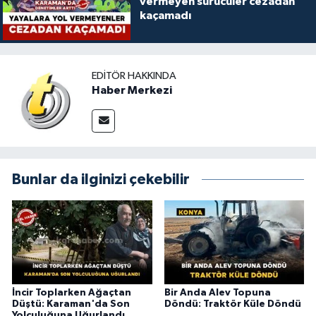
vermeyen sürücüler cezadan
kaçamadı
EDITÖR HAKKINDA
Haber Merkezi
Bunlar da ilginizi çekebilir
İncir Toplarken Ağaçtan
Bir Anda Alev Topuna
Düştü: Karaman'da Son
Döndü: Traktör Küle Döndü
Yolculuğuna Uğurlandı