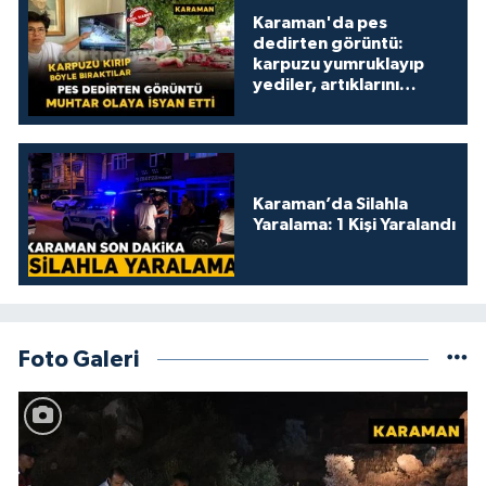
Karaman'da pes
dedirten görüntü:
karpuzu yumruklayıp
yediler, artıklarını
kamelyada bıraktılar
Karaman’da Silahla
Yaralama: 1 Kişi Yaralandı
Foto Galeri