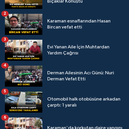
Bıçaklar Konuştu
2
Karaman esnaflarından Hasan
Bircan vefat etti
3
Evi Yanan Aile İçin Muhtardan
Yardım Çağrısı
4
Derman Ailesinin Acı Günü: Nuri
Derman Vefat Etti
5
Otomobil halk otobüsüne arkadan
çarptı: 1 yaralı
6
Karaman'da korkutan daire yangını