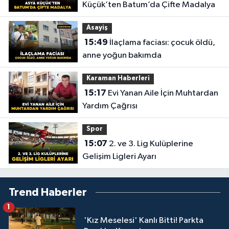
Küçük’ten Batum’da Çifte Madalya
Asayiş
15:49
İlaçlama faciası: çocuk öldü,
anne yoğun bakımda
Karaman Haberleri
15:17
Evi Yanan Aile İçin Muhtardan
Yardım Çağrısı
Spor
15:07
2. ve 3. Lig Kulüplerine
Gelişim Ligleri Ayarı
Trend Haberler
1
'Kız Meselesi' Kanlı Bitti! Parkta