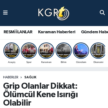
Karaman Haberleri
Gündem Haberleri
RESMİ İLANLAR
Karaman Haberleri
Gündem Habe
Güncel Haberler
Spor Haberleri
Asayiş
Spor
Karaman
Bilim
Gündem
Ekonomi
Asayiş Haberleri
HABERLER
SAĞLIK
Ulusal Haberler
Grip Olanlar Dikkat:
Vefat Edenler
Ölümcül Kene Isırığı
Olabilir