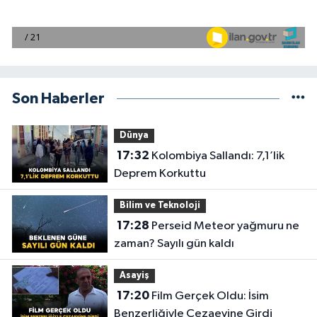
Son Haberler
Dünya
17:32
Kolombiya Sallandı: 7,1’lik
Deprem Korkuttu
Bilim ve Teknoloji
17:28
Perseid Meteor yağmuru ne
zaman? Sayılı gün kaldı
Asayiş
17:20
Film Gerçek Oldu: İsim
Benzerliğiyle Cezaevine Girdi