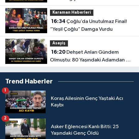
Karaman Haberleri
16:34
Çoğlu’da Unutulmaz Final!
“Yeşil Çoğlu” Damga Vurdu
Asayiş
16:20
Dehşet Anları Gündem
Olmuştu: 80 Yaşındaki Adamdan Acı
Haber
Trend Haberler
1
Koraş Ailesinin Genç Yaştaki Acı
Kaybı
2
Asker Eğlencesi Kanlı Bitti: 25
Yaşındaki Genç Öldü