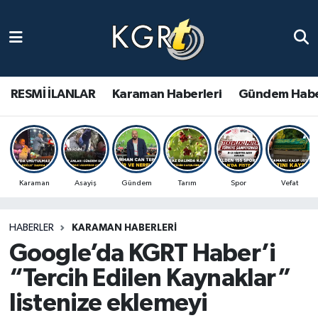
Karaman Haberleri
Gündem Haberleri
RESMİ İLANLAR
Karaman Haberleri
Gündem Habe
Güncel Haberler
Spor Haberleri
Karaman
Asayiş
Gündem
Tarım
Spor
Vefat
Asayiş Haberleri
HABERLER
KARAMAN HABERLERI
Ulusal Haberler
Google’da KGRT Haber’i
Vefat Edenler
“Tercih Edilen Kaynaklar”
listenize eklemeyi