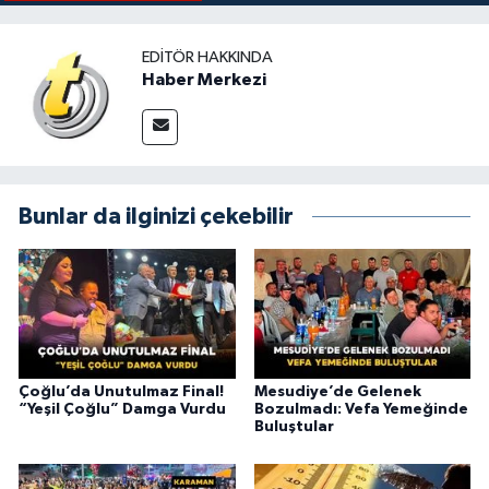
EDITÖR HAKKINDA
Haber Merkezi
Bunlar da ilginizi çekebilir
Çoğlu’da Unutulmaz Final!
Mesudiye’de Gelenek
“Yeşil Çoğlu” Damga Vurdu
Bozulmadı: Vefa Yemeğinde
Buluştular