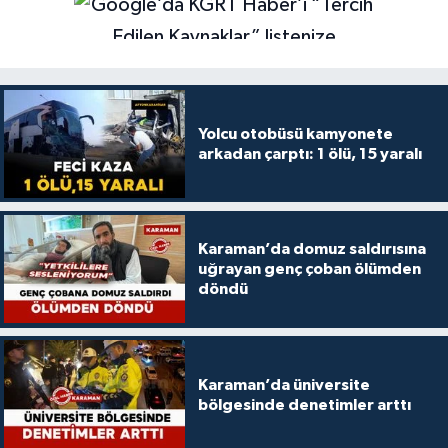
Yolcu otobüsü kamyonete
arkadan çarptı: 1 ölü, 15 yaralı
Karaman’da domuz saldırısına
uğrayan genç çoban ölümden
döndü
Karaman’da üniversite
bölgesinde denetimler arttı