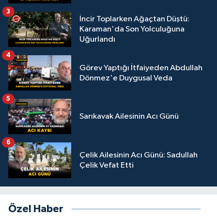
3
İncir Toplarken Ağaçtan Düştü:
Karaman'da Son Yolculuğuna
Uğurlandı
4
Görev Yaptığı İtfaiyeden Abdullah
Dönmez'e Duygusal Veda
5
Sarıkavak Ailesinin Acı Günü
6
Çelik Ailesinin Acı Günü: Sadullah
Çelik Vefat Etti
Özel Haber