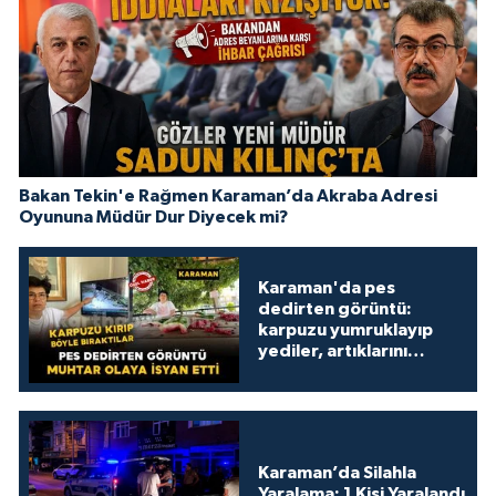
Bakan Tekin'e Rağmen Karaman’da Akraba Adresi
Oyununa Müdür Dur Diyecek mi?
Karaman'da pes
dedirten görüntü:
karpuzu yumruklayıp
yediler, artıklarını
kamelyada bıraktılar
Karaman’da Silahla
Yaralama: 1 Kişi Yaralandı