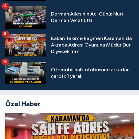
4
Derman Ailesinin Acı Günü: Nuri
Derman Vefat Etti
5
Bakan Tekin'e Rağmen Karaman’da
Akraba Adresi Oyununa Müdür Dur
Diyecek mi?
6
Otomobil halk otobüsüne arkadan
çarptı: 1 yaralı
Özel Haber