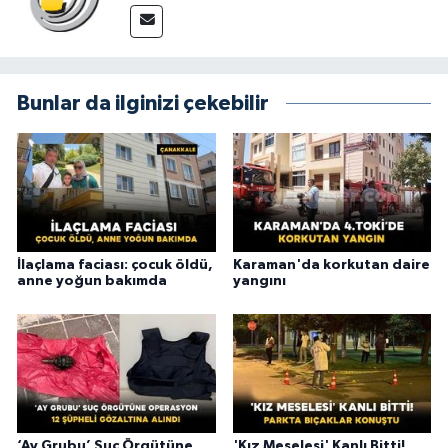
Bunlar da ilginizi çekebilir
İlaçlama faciası: çocuk öldü,
Karaman'da korkutan daire
anne yoğun bakımda
yangını
‘Ay Grubu’ Suç Örgütüne
'Kız Meselesi' Kanlı Bitti!