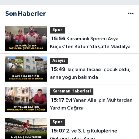
Son Haberler
Spor
15:56
Karamanlı Sporcu Asya
Küçük’ten Batum’da Çifte Madalya
Asayiş
15:49
İlaçlama faciası: çocuk öldü,
anne yoğun bakımda
Karaman Haberleri
15:17
Evi Yanan Aile İçin Muhtardan
Yardım Çağrısı
Spor
15:07
2. ve 3. Lig Kulüplerine
Gelişim Ligleri Ayarı