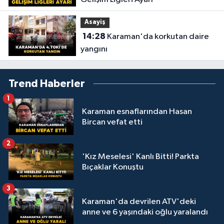
Asayiş
14:28
Karaman'da korkutan daire
yangını
Trend Haberler
1
Karaman esnaflarından Hasan
Bircan vefat etti
2
'Kız Meselesi' Kanlı Bitti! Parkta
Bıçaklar Konuştu
3
Karaman'da devrilen ATV'deki
anne ve 6 yaşındaki oğlu yaralandı