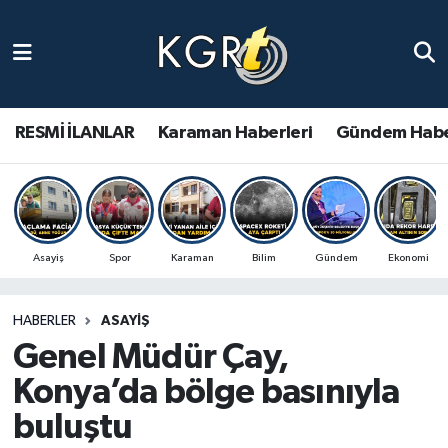
Karaman Haberleri
Gündem Haberleri
RESMİ İLANLAR
Karaman Haberleri
Gündem Habe
Güncel Haberler
Spor Haberleri
Asayiş
Spor
Karaman
Bilim
Gündem
Ekonomi
Asayiş Haberleri
HABERLER
ASAYIŞ
Ulusal Haberler
Genel Müdür Çay,
Vefat Edenler
Konya’da bölge basınıyla
buluştu