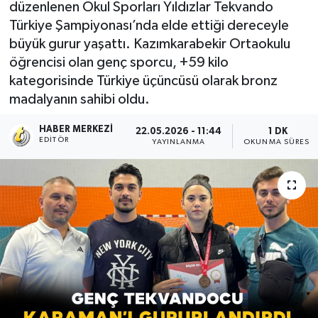
düzenlenen Okul Sporları Yıldızlar Tekvando
Türkiye Şampiyonası’nda elde ettiği dereceyle
büyük gurur yaşattı. Kazımkarabekir Ortaokulu
öğrencisi olan genç sporcu, +59 kilo
kategorisinde Türkiye üçüncüsü olarak bronz
madalyanın sahibi oldu.
HABER MERKEZI
22.05.2026 - 11:44
1 DK
EDITÖR
YAYINLANMA
OKUNMA SÜRESI