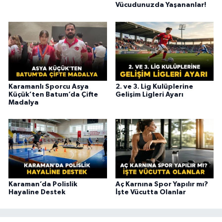
Vücudunuzda Yaşananlar!
Karamanlı Sporcu Asya
2. ve 3. Lig Kulüplerine
Küçük’ten Batum’da Çifte
Gelişim Ligleri Ayarı
Madalya
Karaman’da Polislik
Aç Karnına Spor Yapılır mı?
Hayaline Destek
İşte Vücutta Olanlar