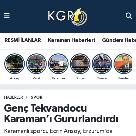
Karaman Haberleri
Gündem Haberleri
RESMİ İLANLAR
Karaman Haberleri
Gündem Habe
Güncel Haberler
Spor Haberleri
Asayiş
Vefat
Karaman
Dünya
Güncel
Gündem
Asayiş Haberleri
HABERLER
SPOR
Ulusal Haberler
Genç Tekvandocu
Vefat Edenler
Karaman’ı Gururlandırdı
Karamanlı sporcu Ecrin Arısoy, Erzurum’da