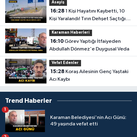
Asayiş
16:28
1 Kişi Hayatını Kaybetti, 10
Kişi Yaralandı! Tırın Dehşet Saçtığı
Anlar Ortaya Çıktı
Karaman Haberleri
16:10
Görev Yaptığı İtfaiyeden
Abdullah Dönmez'e Duygusal Veda
Vefat Edenler
15:28
Koraş Ailesinin Genç Yaştaki
Acı Kaybı
Trend Haberler
1
Karaman Belediyesi'nin Acı Günü:
49 yaşında vefat etti