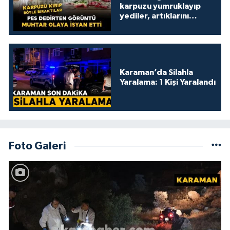
karpuzu yumruklayıp
yediler, artıklarını
kamelyada bıraktılar
Karaman’da Silahla
Yaralama: 1 Kişi Yaralandı
Foto Galeri