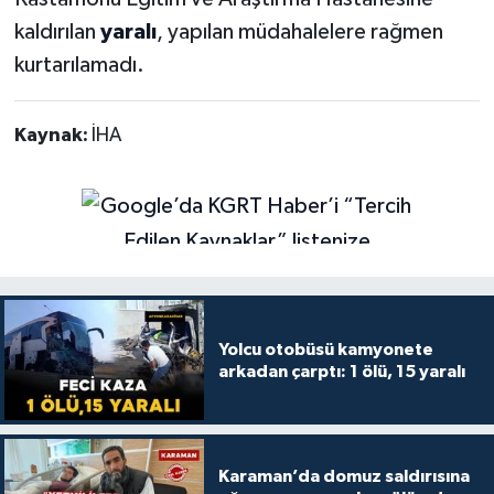
kaldırılan
yaralı
, yapılan müdahalelere rağmen
kurtarılamadı.
Kaynak:
İHA
Yolcu otobüsü kamyonete
arkadan çarptı: 1 ölü, 15 yaralı
Karaman’da domuz saldırısına