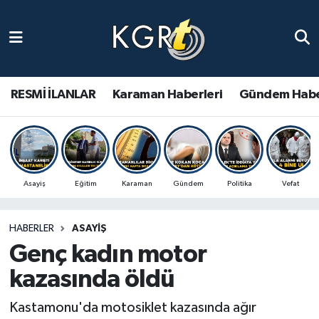
Karaman Haberleri
Gündem Haberleri
RESMİ İLANLAR
Karaman Haberleri
Gündem Habe
Güncel Haberler
Spor Haberleri
Asayiş
Eğitim
Karaman
Gündem
Politika
Vefat
Asayiş Haberleri
HABERLER
ASAYIŞ
Ulusal Haberler
Genç kadın motor
Vefat Edenler
kazasında öldü
Kastamonu'da motosiklet kazasında ağır