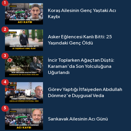
1
Koraş Ailesinin Genç Yaştaki Acı
Kaybı
2
Asker Eğlencesi Kanlı Bitti: 25
Yaşındaki Genç Öldü
3
İncir Toplarken Ağaçtan Düştü:
Karaman'da Son Yolculuğuna
Uğurlandı
4
Görev Yaptığı İtfaiyeden Abdullah
Dönmez'e Duygusal Veda
5
Sarıkavak Ailesinin Acı Günü