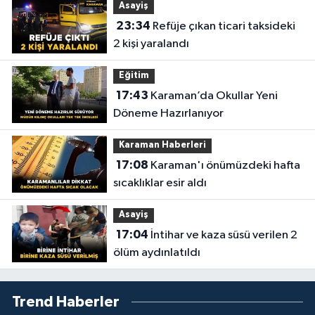
Asayiş
23:34
Refüje çıkan ticari taksideki
2 kişi yaralandı
Eğitim
17:43
Karaman’da Okullar Yeni
Döneme Hazırlanıyor
Karaman Haberleri
17:08
Karaman'ı önümüzdeki hafta
sıcaklıklar esir aldı
Asayiş
17:04
İntihar ve kaza süsü verilen 2
ölüm aydınlatıldı
Trend Haberler