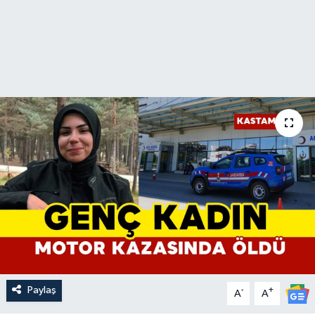
Paylaş
-
+
A
A