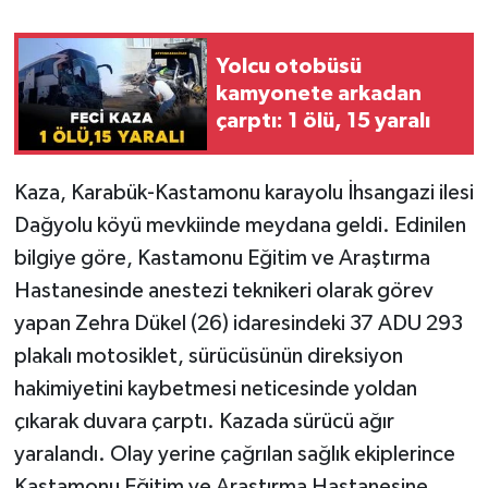
Yolcu otobüsü
kamyonete arkadan
çarptı: 1 ölü, 15 yaralı
Kaza, Karabük-Kastamonu karayolu İhsangazi ilesi
Dağyolu köyü mevkiinde meydana geldi. Edinilen
bilgiye göre, Kastamonu Eğitim ve Araştırma
Hastanesinde anestezi teknikeri olarak görev
yapan Zehra Dükel (26) idaresindeki 37 ADU 293
plakalı motosiklet, sürücüsünün direksiyon
hakimiyetini kaybetmesi neticesinde yoldan
çıkarak duvara çarptı. Kazada sürücü ağır
yaralandı. Olay yerine çağrılan sağlık ekiplerince
Kastamonu Eğitim ve Araştırma Hastanesine