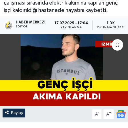
çalışması sırasında elektrik akımına kapılan genç
işçi kaldırıldığı hastanede hayatını kaybetti.
HABER MERKEZI
17.07.2025 - 17:04
1 DK
EDITÖR
YAYINLANMA
OKUNMA SÜRESI
Paylaş
-
+
A
A