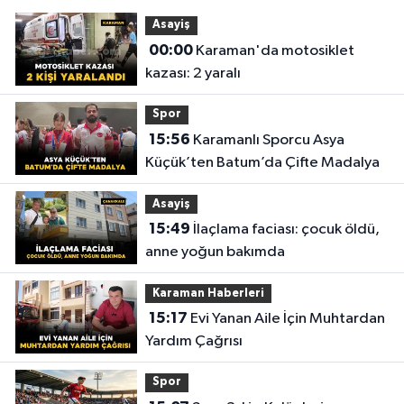
Asayiş
00:00
Karaman'da motosiklet
kazası: 2 yaralı
Spor
15:56
Karamanlı Sporcu Asya
Küçük’ten Batum’da Çifte Madalya
Asayiş
15:49
İlaçlama faciası: çocuk öldü,
anne yoğun bakımda
Karaman Haberleri
15:17
Evi Yanan Aile İçin Muhtardan
Yardım Çağrısı
Spor