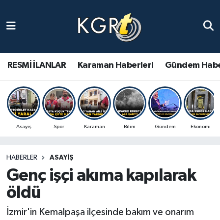
Karaman Haberleri
Gündem Haberleri
RESMİ İLANLAR
Karaman Haberleri
Gündem Habe
Güncel Haberler
Spor Haberleri
Asayiş
Spor
Karaman
Bilim
Gündem
Ekonomi
Asayiş Haberleri
HABERLER
ASAYIŞ
Ulusal Haberler
Genç işçi akıma kapılarak
Vefat Edenler
öldü
İzmir'in Kemalpaşa ilçesinde bakım ve onarım