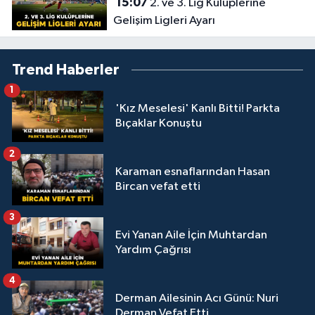
15:07
2. ve 3. Lig Kulüplerine
Gelişim Ligleri Ayarı
Trend Haberler
1
'Kız Meselesi' Kanlı Bitti! Parkta
Bıçaklar Konuştu
2
Karaman esnaflarından Hasan
Bircan vefat etti
3
Evi Yanan Aile İçin Muhtardan
Yardım Çağrısı
4
Derman Ailesinin Acı Günü: Nuri
Derman Vefat Etti