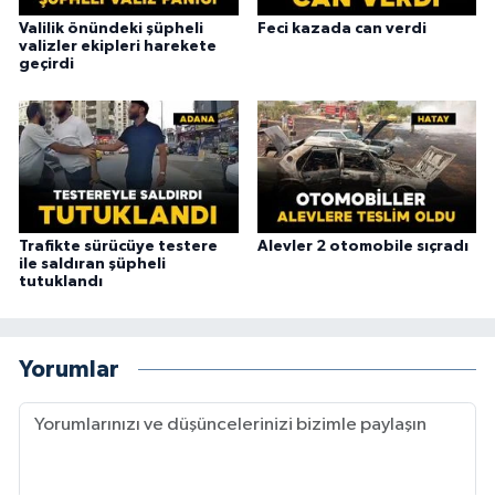
Valilik önündeki şüpheli
Feci kazada can verdi
valizler ekipleri harekete
geçirdi
Trafikte sürücüye testere
Alevler 2 otomobile sıçradı
ile saldıran şüpheli
tutuklandı
Yorumlar