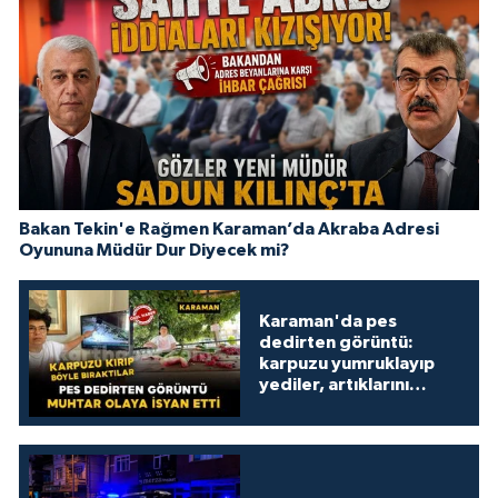
Bakan Tekin'e Rağmen Karaman’da Akraba Adresi
Oyununa Müdür Dur Diyecek mi?
Karaman'da pes
dedirten görüntü:
karpuzu yumruklayıp
yediler, artıklarını
kamelyada bıraktılar