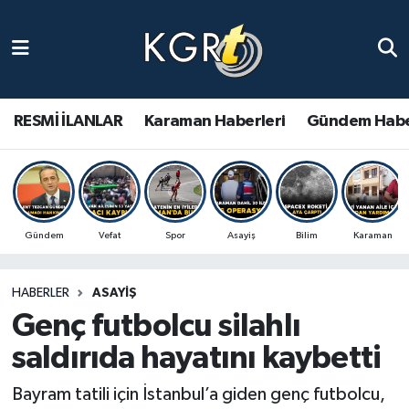
Karaman Haberleri
Gündem Haberleri
RESMİ İLANLAR
Karaman Haberleri
Gündem Habe
Güncel Haberler
Spor Haberleri
Gündem
Vefat
Spor
Asayiş
Bilim
Karaman
Asayiş Haberleri
HABERLER
ASAYIŞ
Ulusal Haberler
Genç futbolcu silahlı
Vefat Edenler
saldırıda hayatını kaybetti
Bayram tatili için İstanbul’a giden genç futbolcu,