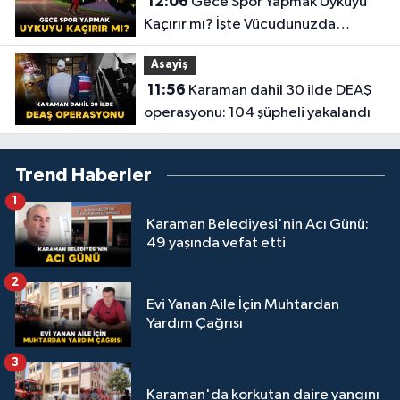
12:06
Gece Spor Yapmak Uykuyu
Kaçırır mı? İşte Vücudunuzda
Yaşananlar!
Asayiş
11:56
Karaman dahil 30 ilde DEAŞ
operasyonu: 104 şüpheli yakalandı
Trend Haberler
1
Karaman Belediyesi'nin Acı Günü:
49 yaşında vefat etti
2
Evi Yanan Aile İçin Muhtardan
Yardım Çağrısı
3
Karaman'da korkutan daire yangını