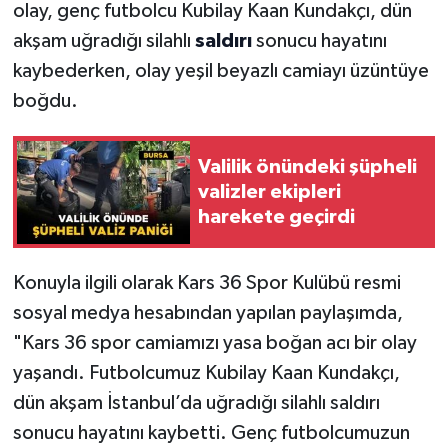
olay, genç futbolcu Kubilay Kaan Kundakçı, dün
akşam uğradığı silahlı
saldırı
sonucu hayatını
kaybederken, olay yeşil beyazlı camiayı üzüntüye
boğdu.
Valilik önündeki şüpheli
valizler ekipleri
harekete geçirdi
Konuyla ilgili olarak Kars 36 Spor Kulübü resmi
sosyal medya hesabından yapılan paylaşımda,
"Kars 36 spor camiamızı yasa boğan acı bir olay
yaşandı. Futbolcumuz Kubilay Kaan Kundakçı,
dün akşam İstanbul’da uğradığı silahlı saldırı
sonucu hayatını kaybetti. Genç futbolcumuzun