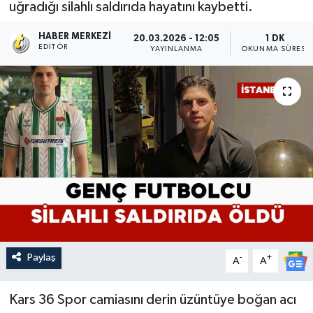
uğradığı silahlı saldırıda hayatını kaybetti.
HABER MERKEZI
20.03.2026 - 12:05
1 DK
EDITÖR
YAYINLANMA
OKUNMA SÜRESI
Paylaş
-
+
A
A
Kars 36 Spor camiasını derin üzüntüye boğan acı