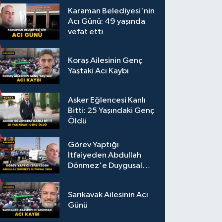
Karaman Belediyesi'nin
Acı Günü: 49 yaşında
vefat etti
Koraş Ailesinin Genç
Yaştaki Acı Kaybı
Asker Eğlencesi Kanlı
Bitti: 25 Yaşındaki Genç
Öldü
Görev Yaptığı
İtfaiyeden Abdullah
Dönmez'e Duygusal
Veda
Sarıkavak Ailesinin Acı
Günü