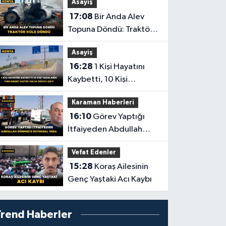
Asayiş
Yolculuğuna Uğurlandı
17:08
Bir Anda Alev
Topuna Döndü: Traktör
Küle Döndü
Asayiş
16:28
1 Kişi Hayatını
Kaybetti, 10 Kişi
Yaralandı! Tırın Dehşet
Karaman Haberleri
Saçtığı Anlar Ortaya
16:10
Görev Yaptığı
Çıktı
İtfaiyeden Abdullah
Dönmez'e Duygusal
Vefat Edenler
Veda
15:28
Koraş Ailesinin
Genç Yaştaki Acı Kaybı
Trend Haberler