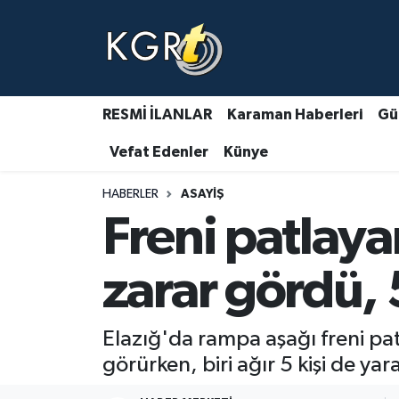
Karaman Haberleri
Gündem Haberleri
RESMİ İLANLAR
Karaman Haberleri
Gü
Vefat Edenler
Künye
Güncel Haberler
HABERLER
ASAYIŞ
Spor Haberleri
Freni patlaya
Asayiş Haberleri
zarar gördü, 
Ulusal Haberler
Elazığ'da rampa aşağı freni pa
Vefat Edenler
görürken, biri ağır 5 kişi de ya