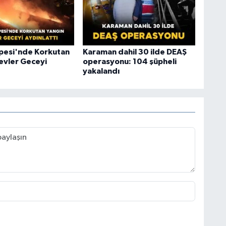
epesi'nde Korkutan
Karaman dahil 30 ilde DEAŞ
levler Geceyi
operasyonu: 104 şüpheli
yakalandı