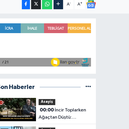
-
+
A
A
Son Haberler
Asayiş
00:00
İncir Toplarken
Ağaçtan Düştü:
Karaman'da Son