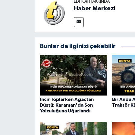
EDITÖR HAKKINDA
Haber Merkezi
Bunlar da ilginizi çekebilir
İncir Toplarken Ağaçtan
Bir Anda 
Düştü: Karaman'da Son
Traktör K
Yolculuğuna Uğurlandı