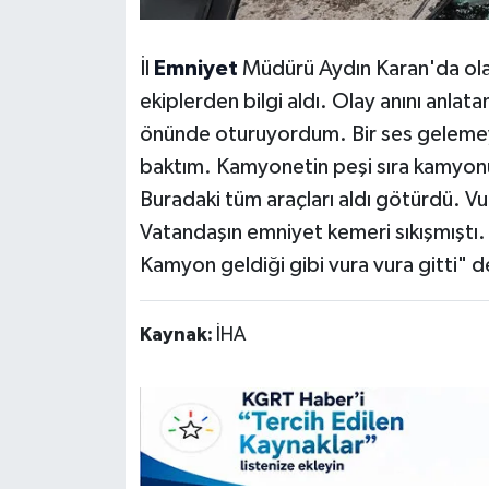
İl
Emniyet
Müdürü Aydın Karan'da olay 
ekiplerden bilgi aldı. Olay anını anla
önünde oturuyordum. Bir ses gelemey
baktım. Kamyonetin peşi sıra kamyo
Buradaki tüm araçları aldı götürdü. Vur
Vatandaşın emniyet kemeri sıkışmıştı.
Kamyon geldiği gibi vura vura gitti" d
Kaynak:
İHA