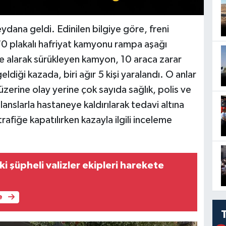
ana geldi. Edinilen bilgiye göre, freni
70 plakalı hafriyat kamyonu rampa aşağı
ne alarak sürükleyen kamyon, 10 araca zarar
eldiği kazada, biri ağır 5 kişi yaralandı. O anlar
üzerine olay yerine çok sayıda sağlık, polis ve
ulanslarla hastaneye kaldırılarak tedavi altına
trafiğe kapatılırken kazayla ilgili inceleme
ki şüpheli valizler ekipleri harekete
e