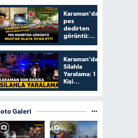
Karaman'da
pes
dedirten
görüntü:
karpuzu
yumruklayıp
yediler,
Karaman’da
artıklarını
Silahla
kamelyada
Yaralama: 1
bıraktılar
Kişi
Yaralandı
Foto Galeri