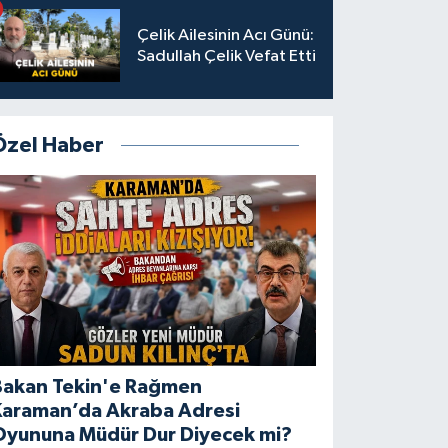
Çelik Ailesinin Acı Günü:
Sadullah Çelik Vefat Etti
Özel Haber
Bakan Tekin'e Rağmen
Karaman’da Akraba Adresi
Oyununa Müdür Dur Diyecek mi?