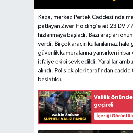
Kaza, merkez Pertek Caddesi'nde meyd
patlayan Ziver Holding'e ait 23 DV 7
hızlanmaya başladı. Bazı araçları önü
verdi. Birçok aracın kullanılamaz hale g
güvenlik kameralarına yansırken ihbar 
itfaiye ekibi sevk edildi. Yaralılar amb
alındı. Polis ekipleri tarafından cadde 
başlatıldı.
Valilik önünde
geçirdi
İçeriği Görüntül