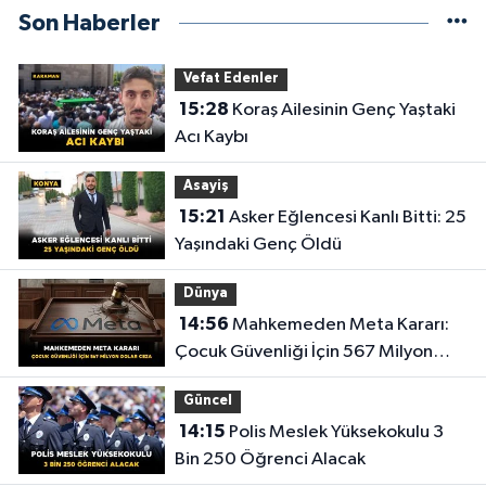
Son Haberler
Vefat Edenler
15:28
Koraş Ailesinin Genç Yaştaki
Acı Kaybı
Asayiş
15:21
Asker Eğlencesi Kanlı Bitti: 25
Yaşındaki Genç Öldü
Dünya
14:56
Mahkemeden Meta Kararı:
Çocuk Güvenliği İçin 567 Milyon
Dolar Ceza
Güncel
14:15
Polis Meslek Yüksekokulu 3
Bin 250 Öğrenci Alacak