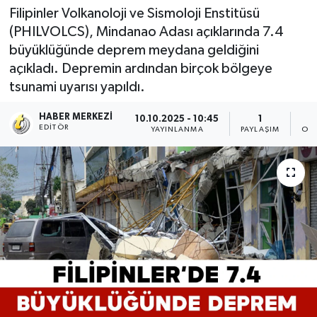
Filipinler Volkanoloji ve Sismoloji Enstitüsü
(PHILVOLCS), Mindanao Adası açıklarında 7.4
büyüklüğünde deprem meydana geldiğini
açıkladı. Depremin ardından birçok bölgeye
tsunami uyarısı yapıldı.
HABER MERKEZI
10.10.2025 - 10:45
1
EDITÖR
YAYINLANMA
PAYLAŞIM
OK