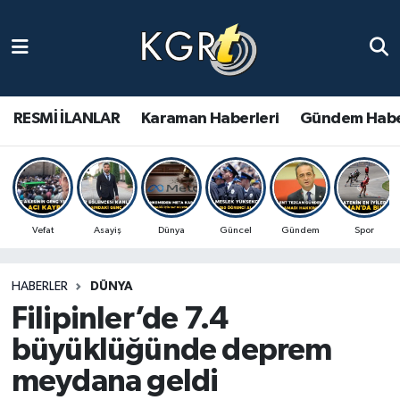
Karaman Haberleri
Gündem Haberleri
RESMİ İLANLAR
Karaman Haberleri
Gündem Habe
Güncel Haberler
Spor Haberleri
Vefat
Asayiş
Dünya
Güncel
Gündem
Spor
Asayiş Haberleri
HABERLER
DÜNYA
Ulusal Haberler
Filipinler’de 7.4
Vefat Edenler
büyüklüğünde deprem
meydana geldi