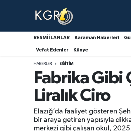
Karaman Haberleri
Gündem Haberleri
RESMİ İLANLAR
Karaman Haberleri
Gü
Vefat Edenler
Künye
Güncel Haberler
HABERLER
EĞITIM
Spor Haberleri
Fabrika Gibi 
Asayiş Haberleri
Liralık Ciro
Ulusal Haberler
Elazığ’da faaliyet gösteren Şeh
Vefat Edenler
bir araya getiren yapısıyla dikk
merkezi gibi çalışan okul, 2025 yı