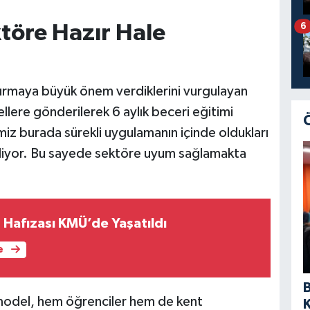
öre Hazır Hale
6
artırmaya büyük önem verdiklerini vurgulayan
llere gönderilerek 6 aylık beceri eğitimi
imiz burada sürekli uygulamanın içinde oldukları
 gidiyor. Bu sayede sektöre uyum sağlamakta
Hafızası KMÜ’de Yaşatıldı
e
 model, hem öğrenciler hem de kent