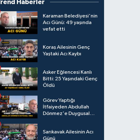
Trend Haberler
Karaman Belediyesi'nin
Acı Günü: 49 yaşında
vefat etti
Koraş Ailesinin Genç
Yaştaki Acı Kaybı
Asker Eğlencesi Kanlı
Bitti: 25 Yaşındaki Genç
Öldü
Görev Yaptığı
İtfaiyeden Abdullah
Dönmez'e Duygusal
Veda
Sarıkavak Ailesinin Acı
Günü