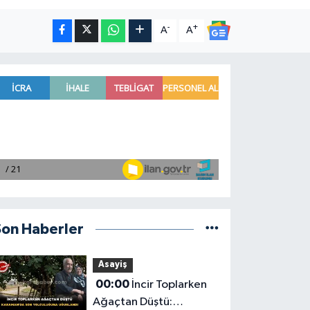
-
+
A
A
Son Haberler
Asayiş
00:00
İncir Toplarken
Ağaçtan Düştü: