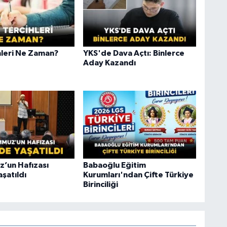
hleri Ne Zaman?
YKS'de Dava Açtı: Binlerce
Aday Kazandı
’un Hafızası
Babaoğlu Eğitim
şatıldı
Kurumları'ndan Çifte Türkiye
Birinciliği