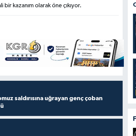
i bir kazanım olarak öne çıkıyor.
muz saldırısına uğrayan genç çoban
dü