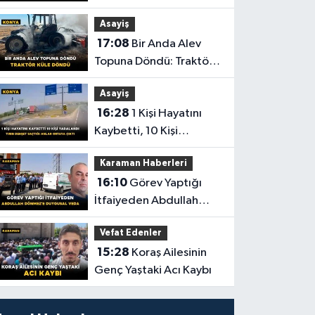
Karaman'da Son
Asayiş
Yolculuğuna Uğurlandı
17:08
Bir Anda Alev
Topuna Döndü: Traktör
Küle Döndü
Asayiş
16:28
1 Kişi Hayatını
Kaybetti, 10 Kişi
Yaralandı! Tırın Dehşet
Karaman Haberleri
Saçtığı Anlar Ortaya
16:10
Görev Yaptığı
Çıktı
İtfaiyeden Abdullah
Dönmez'e Duygusal
Vefat Edenler
Veda
15:28
Koraş Ailesinin
Genç Yaştaki Acı Kaybı