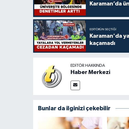
Karaman’da üni
EDITÖRÜN SEÇTIĞI
Karaman'da ya
kaçamadı
EDITÖR HAKKINDA
Haber Merkezi
Bunlar da ilginizi çekebilir