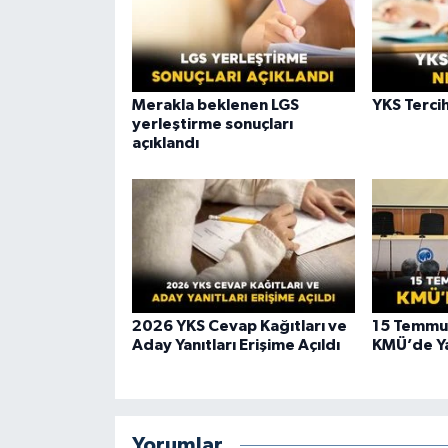
Merakla beklenen LGS
YKS Terci
yerleştirme sonuçları
açıklandı
2026 YKS Cevap Kağıtları ve
15 Temmuz
Aday Yanıtları Erişime Açıldı
KMÜ’de Ya
Yorumlar