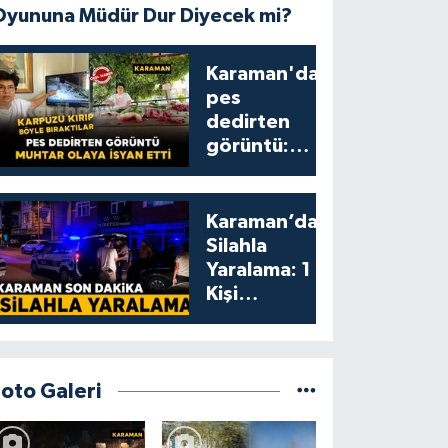
Oyununa Müdür Dur Diyecek mi?
Karaman'da
pes
dedirten
görüntü:
karpuzu
yumruklayıp
yediler,
Karaman’da
artıklarını
Silahla
kamelyada
Yaralama: 1
bıraktılar
Kişi
Yaralandı
Foto Galeri