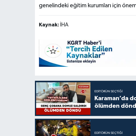
genelindeki eğitim kurumları için öneml
Kaynak:
İHA
EDITÖRÜN SEÇTIĞI
Karaman’da do
ölümden dön
EDITÖRÜN SEÇTIĞI