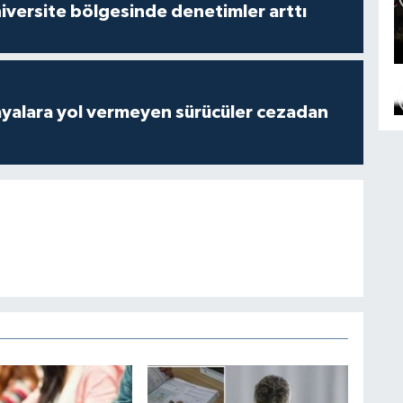
versite bölgesinde denetimler arttı
yalara yol vermeyen sürücüler cezadan