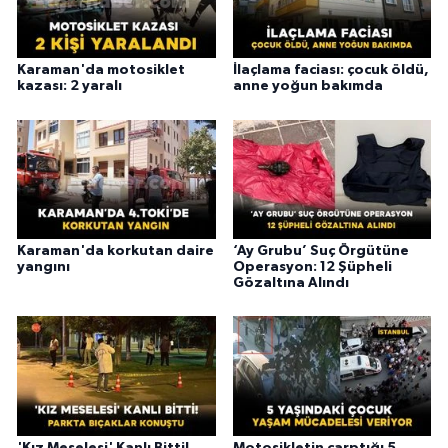
Karaman'da motosiklet
İlaçlama faciası: çocuk öldü,
kazası: 2 yaralı
anne yoğun bakımda
Karaman'da korkutan daire
‘Ay Grubu’ Suç Örgütüne
yangını
Operasyon: 12 Şüpheli
Gözaltına Alındı
'Kız Meselesi' Kanlı Bitti!
Motosikletin çarptığı 5