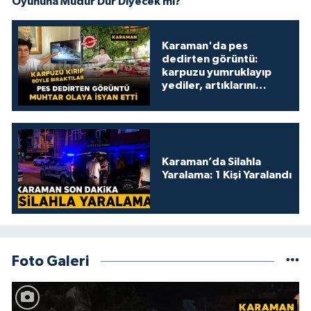
Oyununa Müdür Dur Diyecek mi?
Karaman'da pes
dedirten görüntü:
karpuzu yumruklayıp
yediler, artıklarını
kamelyada bıraktılar
Karaman’da Silahla
Yaralama: 1 Kişi Yaralandı
Foto Galeri