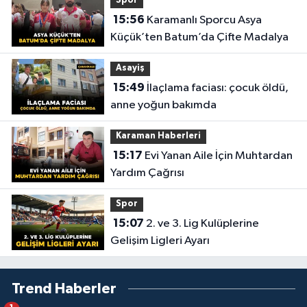
Spor
15:56
Karamanlı Sporcu Asya
Küçük’ten Batum’da Çifte Madalya
Asayiş
15:49
İlaçlama faciası: çocuk öldü,
anne yoğun bakımda
Karaman Haberleri
15:17
Evi Yanan Aile İçin Muhtardan
Yardım Çağrısı
Spor
15:07
2. ve 3. Lig Kulüplerine
Gelişim Ligleri Ayarı
Trend Haberler