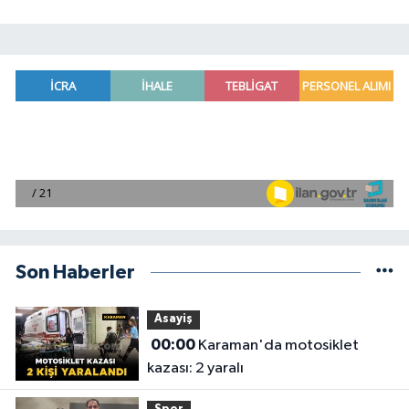
Son Haberler
Asayiş
00:00
Karaman'da motosiklet
kazası: 2 yaralı