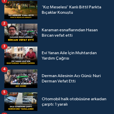
1
'Kız Meselesi' Kanlı Bitti! Parkta
Bıçaklar Konuştu
2
Karaman esnaflarından Hasan
Bircan vefat etti
3
Evi Yanan Aile İçin Muhtardan
Yardım Çağrısı
4
Derman Ailesinin Acı Günü: Nuri
Derman Vefat Etti
5
Otomobil halk otobüsüne arkadan
çarptı: 1 yaralı