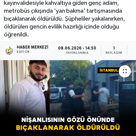
kayınvalidesiyle kahvaltıya giden genç adam,
metrobüs çıkışında 'yan bakma' tartışmasında
bıçaklanarak öldürüldü. Şüpheliler yakalanırken,
öldürülen gencin evlilik hazırlığı içinde olduğu
öğrenildi.
HABER MERKEZI
08.06.2026 - 14:50
1
EDITÖR
YAYINLANMA
PAYLAŞIM
O