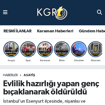
Karaman Haberleri
Gündem Haberleri
RESMİ İLANLAR
Karaman Haberleri
Gündem Habe
Güncel Haberler
Spor Haberleri
Asayiş
Spor
Karaman
Bilim
Gündem
Ekonomi
Asayiş Haberleri
HABERLER
ASAYIŞ
Ulusal Haberler
Evlilik hazırlığı yapan genç
Vefat Edenler
bıçaklanarak öldürüldü
İstanbul'un Esenyurt ilçesinde, nişanlısı ve