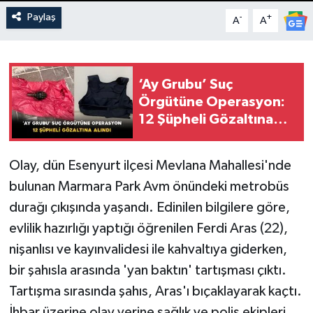
Paylaş
-
+
A
A
‘Ay Grubu’ Suç
Örgütüne Operasyon:
12 Şüpheli Gözaltına
Alındı
Olay, dün Esenyurt ilçesi Mevlana Mahallesi'nde
bulunan Marmara Park Avm önündeki metrobüs
durağı çıkışında yaşandı. Edinilen bilgilere göre,
evlilik hazırlığı yaptığı öğrenilen Ferdi Aras (22),
nişanlısı ve kayınvalidesi ile kahvaltıya giderken,
bir şahısla arasında 'yan baktın' tartışması çıktı.
Tartışma sırasında şahıs, Aras'ı bıçaklayarak kaçtı.
İhbar üzerine olay yerine sağlık ve polis ekipleri