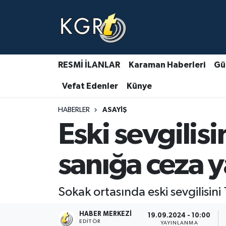
Karaman Haberleri
Gündem Haberleri
RESMİ İLANLAR
Karaman Haberleri
Gü
Vefat Edenler
Künye
Güncel Haberler
HABERLER
ASAYIŞ
Spor Haberleri
Eski sevgilisi
Asayiş Haberleri
sanığa ceza 
Ulusal Haberler
Sokak ortasında eski sevgilisin
Vefat Edenler
HABER MERKEZI
19.09.2024 - 10:00
EDITÖR
YAYINLANMA