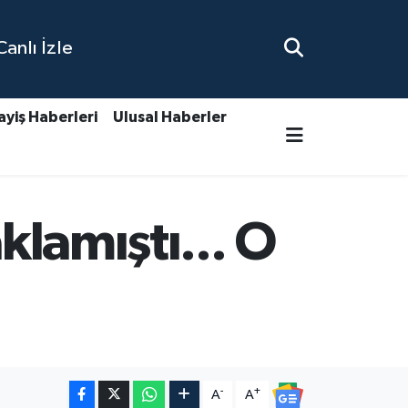
nlı İzle
ayiş Haberleri
Ulusal Haberler
klamıştı... O
-
+
A
A