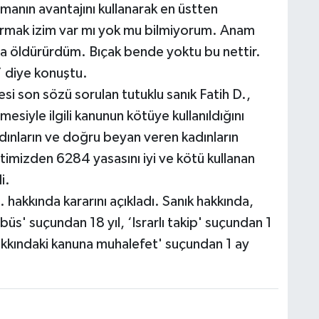
anın avantajını kullanarak en üstten
parmak izim var mı yok mu bilmiyorum. Anam
a öldürürdüm. Bıçak bende yoktu bu nettir.
” diye konuştu.
i son sözü sorulan tutuklu sanık Fatih D.,
esiyle ilgili kanunun kötüye kullanıldığını
dınların ve doğru beyan veren kadınların
timizden 6284 yasasını iyi ve kötü kullanan
i.
 hakkında kararını açıkladı. Sanık hakkında,
s' suçundan 18 yıl, ‘Israrlı takip' suçundan 1
r hakkındaki kanuna muhalefet' suçundan 1 ay