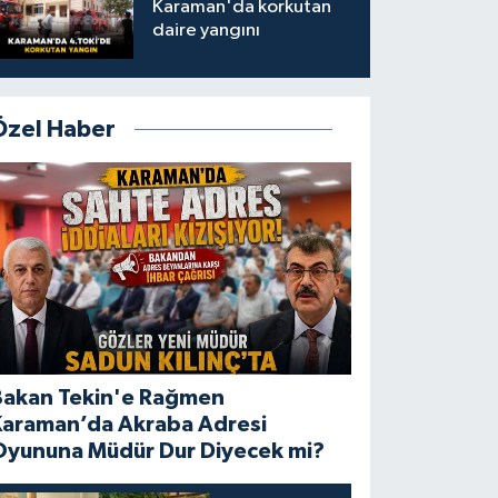
Karaman'da korkutan
daire yangını
Özel Haber
Bakan Tekin'e Rağmen
Karaman’da Akraba Adresi
Oyununa Müdür Dur Diyecek mi?