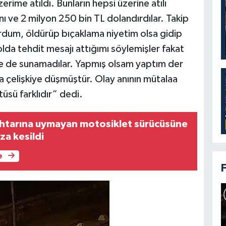
üzerime atıldı. Bunların hepsi üzerine atılı
nı ve 2 milyon 250 bin TL dolandırdılar. Takip
ordum, öldürüp bıçaklama niyetim olsa gidip
da tehdit mesajı attığımı söylemişler fakat
de de sunamadılar. Yapmış olsam yaptım der
a çelişkiye düşmüştür. Olay anının mütalaa
üsü farklıdır” dedi.
 ihtarına uymayan motosiklet sürücüsüne
za kesildi
e