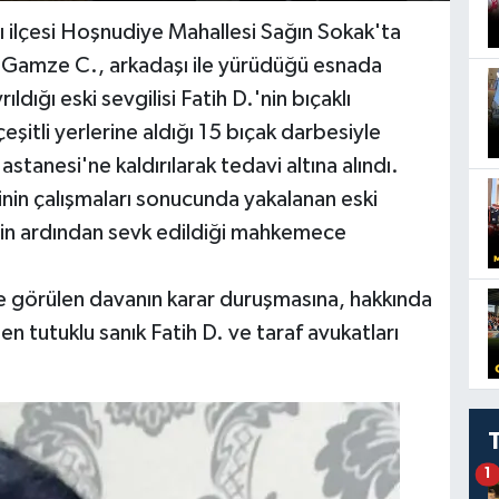
ı ilçesi Hoşnudiye Mahallesi Sağın Sokak'ta
Gamze C., arkadaşı ile yürüdüğü esnada
dığı eski sevgilisi Fatih D.'nin bıçaklı
şitli yerlerine aldığı 15 bıçak darbesiyle
tanesi'ne kaldırılarak tedavi altına alındı.
inin çalışmaları sonucunda yakalanan eski
inin ardından sevk edildiği mahkemece
 görülen davanın karar duruşmasına, hakkında
en tutuklu sanık Fatih D. ve taraf avukatları
1