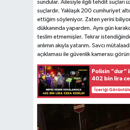
sundular. Ailesiyle ilgili tehdit suçları 
suçlardır. Yaklaşık 200 cumhuriyet altı
ettiğim söyleniyor. Zaten yerini biliy
dükkanında yapardım. Aynı gün karakol
teslim etmemişler. Tekrar istendiğin
anlımın akıyla yatarım. Savcı mütalaad
açıklaması ile güvenlik kamerası görünt
Polisin “dur”
402 bin lira ce
İçeriği Görüntül