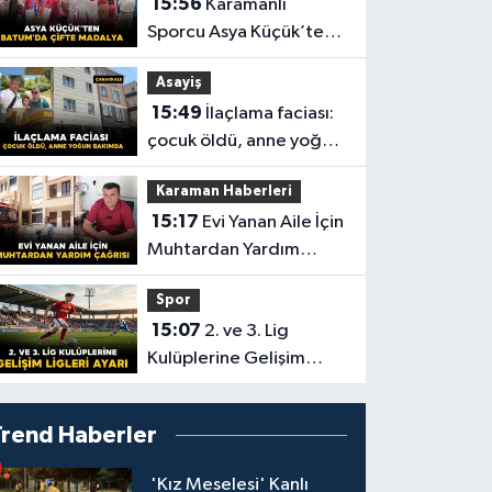
15:56
Karamanlı
Sporcu Asya Küçük’ten
Batum’da Çifte Madalya
Asayiş
15:49
İlaçlama faciası:
çocuk öldü, anne yoğun
bakımda
Karaman Haberleri
15:17
Evi Yanan Aile İçin
Muhtardan Yardım
Çağrısı
Spor
15:07
2. ve 3. Lig
Kulüplerine Gelişim
Ligleri Ayarı
Trend Haberler
'Kız Meselesi' Kanlı