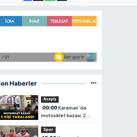
Son Haberler
Asayiş
00:00
Karaman'da
motosiklet kazası: 2
yaralı
Spor