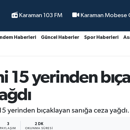
Karaman 103 FM
Karaman Mobese Ca
ndem Haberleri
Güncel Haberler
Spor Haberleri
As
ni 15 yerinden bıça
yağdı
i 15 yerinden bıçaklayan sanığa ceza yağdı.
3
2 DK
PAYLAŞIM
OKUNMA SÜRESI