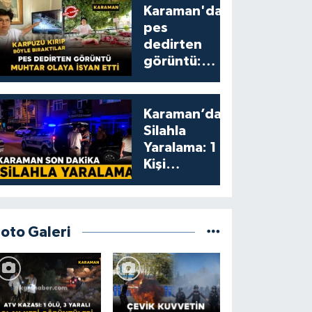
Karaman'da
pes
dedirten
görüntü:
karpuzu
yumruklayıp
yediler,
Karaman’da
artıklarını
Silahla
kamelyada
Yaralama: 1
bıraktılar
Kişi
Yaralandı
Foto Galeri