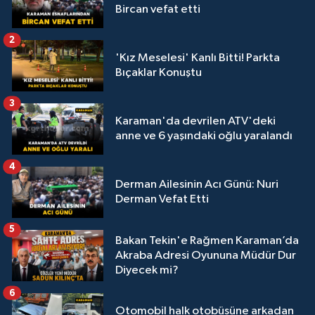
Bircan vefat etti
2
'Kız Meselesi' Kanlı Bitti! Parkta
Bıçaklar Konuştu
3
Karaman'da devrilen ATV'deki
anne ve 6 yaşındaki oğlu yaralandı
4
Derman Ailesinin Acı Günü: Nuri
Derman Vefat Etti
5
Bakan Tekin'e Rağmen Karaman’da
Akraba Adresi Oyununa Müdür Dur
Diyecek mi?
6
Otomobil halk otobüsüne arkadan