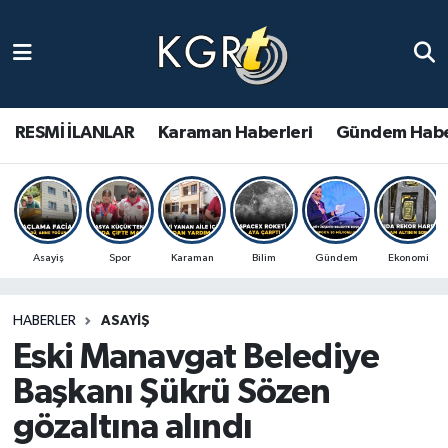
Karaman Haberleri
Gündem Haberleri
RESMİ İLANLAR
Karaman Haberleri
Gündem Habe
Güncel Haberler
Spor Haberleri
Asayiş
Spor
Karaman
Bilim
Gündem
Ekonomi
Asayiş Haberleri
HABERLER
ASAYIŞ
Ulusal Haberler
Eski Manavgat Belediye
Vefat Edenler
Başkanı Şükrü Sözen
gözaltına alındı