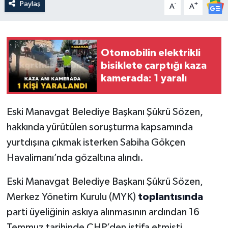
Paylaş
-
+
A
A
Otomobilin elektrikli
bisiklete çarptığı kaza
kamerada: 1 yaralı
Eski Manavgat Belediye Başkanı Şükrü Sözen,
hakkında yürütülen soruşturma kapsamında
yurtdışına çıkmak isterken Sabiha Gökçen
Havalimanı’nda gözaltına alındı.
Eski Manavgat Belediye Başkanı Şükrü Sözen,
Merkez Yönetim Kurulu (MYK)
toplantısında
parti üyeliğinin askıya alınmasının ardından 16
Temmuz tarihinde CHP’den istifa etmişti.