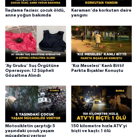
İlaçlama faciası: çocuk öldü,
Karaman'da korkutan daire
anne yoğun bakımda
yangını
‘Ay Grubu’ Suç Örgütüne
'Kız Meselesi' Kanlı Bitti!
Operasyon: 12 Şüpheli
Parkta Bıçaklar Konuştu
Gözaltına Alındı
Motosikletin çarptığı 5
150 kilometre hızla ATV'yi
yaşındaki çocuk yaşam
biçti ve kaçtı: 1 ölü
mücadelesi veriyor