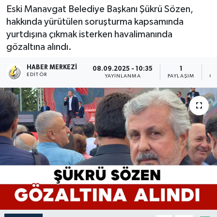
Eski Manavgat Belediye Başkanı Şükrü Sözen,
hakkında yürütülen soruşturma kapsamında
yurtdışına çıkmak isterken havalimanında
gözaltına alındı.
HABER MERKEZI
08.09.2025 - 10:35
1
EDITÖR
YAYINLANMA
PAYLAŞIM
OK