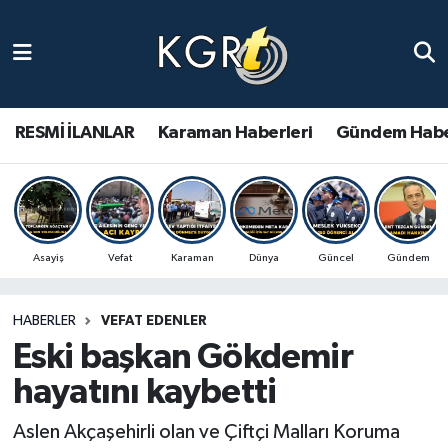
Karaman Haberleri
Gündem Haberleri
RESMİ İLANLAR
Karaman Haberleri
Gündem Habe
Güncel Haberler
Spor Haberleri
Asayiş
Vefat
Karaman
Dünya
Güncel
Gündem
Asayiş Haberleri
HABERLER
VEFAT EDENLER
Ulusal Haberler
Eski başkan Gökdemir
Vefat Edenler
hayatını kaybetti
Aslen Akçaşehirli olan ve Çiftçi Malları Koruma