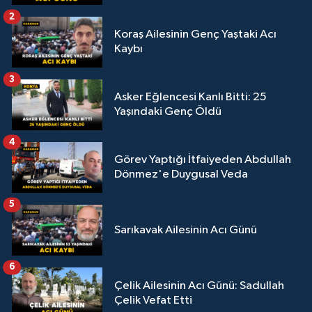
2
Koraş Ailesinin Genç Yaştaki Acı
Kaybı
3
Asker Eğlencesi Kanlı Bitti: 25
Yaşındaki Genç Öldü
4
Görev Yaptığı İtfaiyeden Abdullah
Dönmez'e Duygusal Veda
5
Sarıkavak Ailesinin Acı Günü
6
Çelik Ailesinin Acı Günü: Sadullah
Çelik Vefat Etti