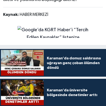
Kaynak:
HABER MERKEZİ
Karaman’da domuz saldırısına
uğrayan genç çoban ölümden
döndü
Karaman’da üniversite
bölgesinde denetimler arttı