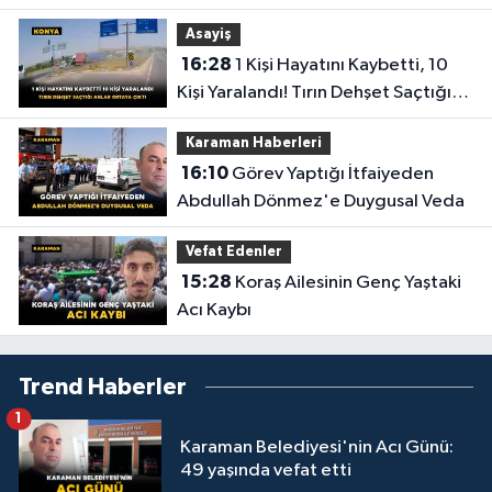
Asayiş
16:28
1 Kişi Hayatını Kaybetti, 10
Kişi Yaralandı! Tırın Dehşet Saçtığı
Anlar Ortaya Çıktı
Karaman Haberleri
16:10
Görev Yaptığı İtfaiyeden
Abdullah Dönmez'e Duygusal Veda
Vefat Edenler
15:28
Koraş Ailesinin Genç Yaştaki
Acı Kaybı
Trend Haberler
1
Karaman Belediyesi'nin Acı Günü:
49 yaşında vefat etti