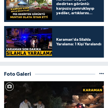
dedirten görüntü:
karpuzu yumruklayıp
yediler, artıklarını
kamelyada bıraktılar
Karaman’da Silahla
Yaralama: 1 Kişi Yaralandı
Foto Galeri