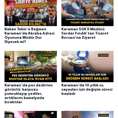
Bakan Tekin'e Rağmen
Karaman SGK İl Müdürü
Karaman’da Akraba Adresi
Serdar Fındık’tan Ticaret
Oyununa Müdür Dur
Borsası’na Ziyaret
Diyecek mi?
Karaman'da pes dedirten
Karaman'da 10 yıllık su
görüntü: karpuzu
sayaçları için değişim süreci
yumruklayıp yediler,
başladı
artıklarını kamelyada
bıraktılar