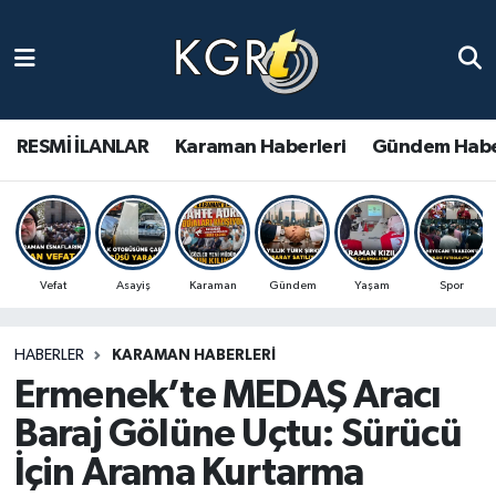
Karaman Haberleri
Gündem Haberleri
RESMİ İLANLAR
Karaman Haberleri
Gündem Habe
Güncel Haberler
Spor Haberleri
Vefat
Asayiş
Karaman
Gündem
Yaşam
Spor
Asayiş Haberleri
HABERLER
KARAMAN HABERLERI
Ulusal Haberler
Ermenek’te MEDAŞ Aracı
Vefat Edenler
Baraj Gölüne Uçtu: Sürücü
İçin Arama Kurtarma