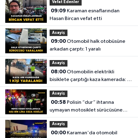
Vefat Edenler
09:09
Karaman esnaflarından
Hasan Bircan vefat etti
Asayiş
09:00
Otomobil halk otobüsüne
arkadan çarptı: 1 yaralı
Asayiş
08:00
Otomobilin elektrikli
bisiklete çarptığı kaza kamerada: 1
yaralı
Asayiş
00:58
Polisin “dur” ihtarına
uymayan motosiklet sürücüsüne
402 bin lira ceza kesildi
Asayiş
00:00
Karaman'da otomobil