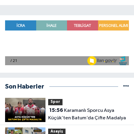
Son Haberler
Spor
15:56
Karamanlı Sporcu Asya
Küçük’ten Batum’da Çifte Madalya
Asayiş