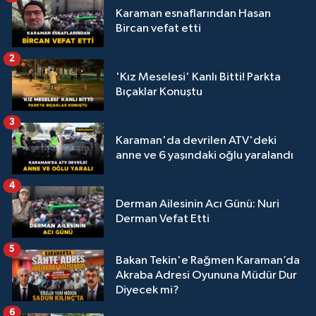
Karaman esnaflarından Hasan
Bircan vefat etti
2
'Kız Meselesi' Kanlı Bitti! Parkta
Bıçaklar Konuştu
3
Karaman'da devrilen ATV'deki
anne ve 6 yaşındaki oğlu yaralandı
4
Derman Ailesinin Acı Günü: Nuri
Derman Vefat Etti
5
Bakan Tekin'e Rağmen Karaman’da
Akraba Adresi Oyununa Müdür Dur
Diyecek mi?
6