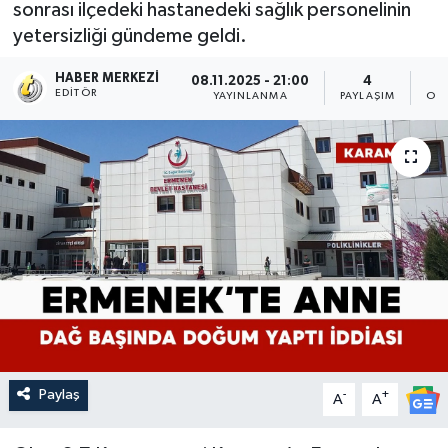
sonrası ilçedeki hastanedeki sağlık personelinin
yetersizliği gündeme geldi.
HABER MERKEZI
08.11.2025 - 21:00
4
EDITÖR
YAYINLANMA
PAYLAŞIM
OK
Paylaş
-
+
A
A