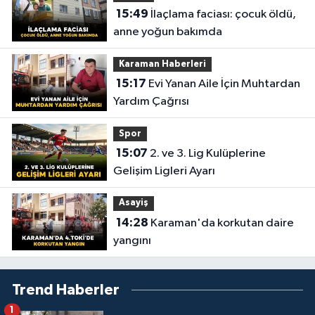
15:49
İlaçlama faciası: çocuk öldü,
anne yoğun bakımda
Karaman Haberleri
15:17
Evi Yanan Aile İçin Muhtardan
Yardım Çağrısı
Spor
15:07
2. ve 3. Lig Kulüplerine
Gelişim Ligleri Ayarı
Asayiş
14:28
Karaman'da korkutan daire
yangını
Trend Haberler
1