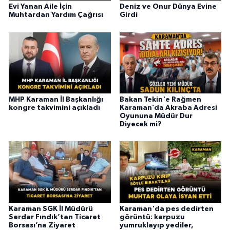
Evi Yanan Aile İçin
Deniz ve Onur Dünya Evine
Muhtardan Yardım Çağrısı
Girdi
MHP Karaman İl Başkanlığı
Bakan Tekin'e Rağmen
kongre takvimini açıkladı
Karaman’da Akraba Adresi
Oyununa Müdür Dur
Diyecek mi?
Karaman SGK İl Müdürü
Karaman'da pes dedirten
Serdar Fındık’tan Ticaret
görüntü: karpuzu
Borsası’na Ziyaret
yumruklayıp yediler,