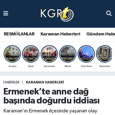
Karaman Haberleri
Gündem Haberleri
RESMİ İLANLAR
Karaman Haberleri
Gündem Habe
Güncel Haberler
Spor Haberleri
Asayiş
Spor
Karaman
Bilim
Gündem
Ekonomi
Asayiş Haberleri
HABERLER
KARAMAN HABERLERI
Ulusal Haberler
Ermenek’te anne dağ
Vefat Edenler
başında doğurdu iddiası
Karaman'ın Ermenek ilçesinde yaşanan olay