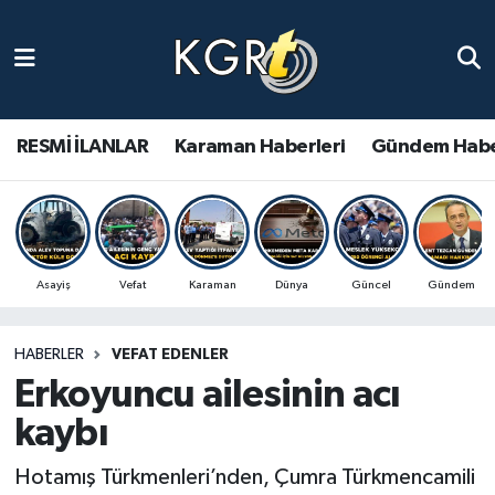
Karaman Haberleri
Gündem Haberleri
RESMİ İLANLAR
Karaman Haberleri
Gündem Habe
Güncel Haberler
Spor Haberleri
Asayiş
Vefat
Karaman
Dünya
Güncel
Gündem
Asayiş Haberleri
HABERLER
VEFAT EDENLER
Ulusal Haberler
Erkoyuncu ailesinin acı
Vefat Edenler
kaybı
Hotamış Türkmenleri’nden, Çumra Türkmencamili