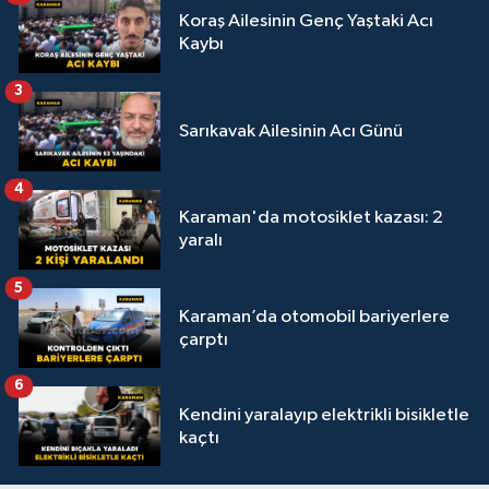
Koraş Ailesinin Genç Yaştaki Acı
Kaybı
3
Sarıkavak Ailesinin Acı Günü
4
Karaman'da motosiklet kazası: 2
yaralı
5
Karaman’da otomobil bariyerlere
çarptı
6
Kendini yaralayıp elektrikli bisikletle
kaçtı