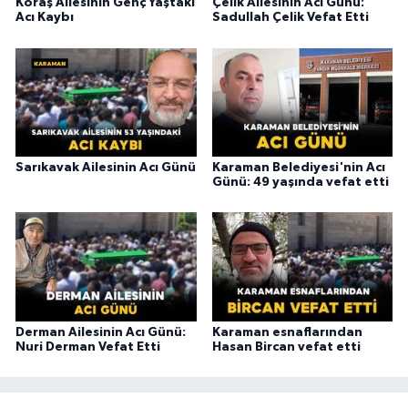
Koraş Ailesinin Genç Yaştaki
Çelik Ailesinin Acı Günü:
Acı Kaybı
Sadullah Çelik Vefat Etti
Sarıkavak Ailesinin Acı Günü
Karaman Belediyesi'nin Acı
Günü: 49 yaşında vefat etti
Derman Ailesinin Acı Günü:
Karaman esnaflarından
Nuri Derman Vefat Etti
Hasan Bircan vefat etti