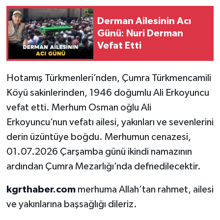
Derman Ailesinin Acı
Günü: Nuri Derman
Vefat Etti
Hotamış Türkmenleri’nden, Çumra Türkmencamili
Köyü sakinlerinden, 1946 doğumlu Ali Erkoyuncu
vefat etti. Merhum Osman oğlu Ali
Erkoyuncu’nun vefatı ailesi, yakınları ve sevenlerini
derin üzüntüye boğdu. Merhumun cenazesi,
01.07.2026 Çarşamba günü ikindi namazının
ardından Çumra Mezarlığı’nda defnedilecektir.
kgrthaber.com
merhuma Allah’tan rahmet, ailesi
ve yakınlarına başsağlığı dileriz.