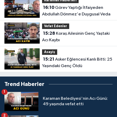
Karaman Haberleri
16:10
Görev Yaptığı İtfaiyeden
Abdullah Dönmez'e Duygusal Veda
Vefat Edenler
15:28
Koraş Ailesinin Genç Yaştaki
Acı Kaybı
Asayiş
15:21
Asker Eğlencesi Kanlı Bitti: 25
Yaşındaki Genç Öldü
Trend Haberler
1
Karaman Belediyesi'nin Acı Günü:
49 yaşında vefat etti
2