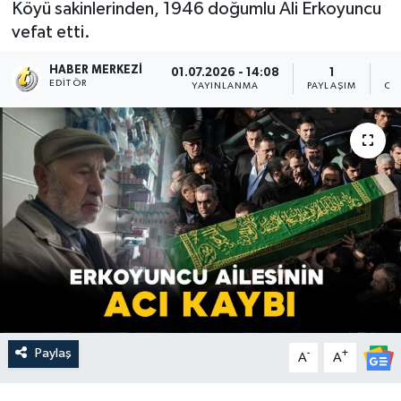
Köyü sakinlerinden, 1946 doğumlu Ali Erkoyuncu
vefat etti.
HABER MERKEZI
01.07.2026 - 14:08
1
EDITÖR
YAYINLANMA
PAYLAŞIM
OK
Paylaş
-
+
A
A