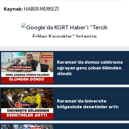
Kaynak:
HABER MERKEZİ
Karaman’da domuz saldırısına
uğrayan genç çoban ölümden
döndü
Karaman’da üniversite
bölgesinde denetimler arttı