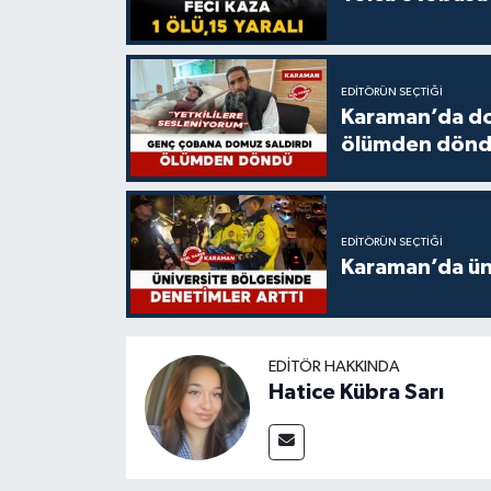
EDITÖRÜN SEÇTIĞI
Karaman’da do
ölümden dön
EDITÖRÜN SEÇTIĞI
Karaman’da üni
EDITÖR HAKKINDA
Hatice Kübra Sarı