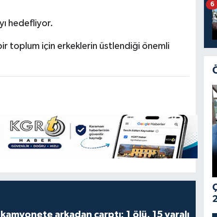
6
yı hedefliyor.
ir toplum için erkeklerin üstlendiği önemli
Ç
2
kamyonete arkadan çarptı: 1 ölü, 15 yaralı