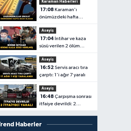
Karaman Haberleri
17:08
Karaman'ı
önümüzdeki hafta
sıcaklıklar esir aldı
Asayiş
17:04
İntihar ve kaza
süsü verilen 2 ölüm
aydınlatıldı
Asayiş
16:52
Servis aracı tıra
çarptı: 1'i ağır 7 yaralı
Asayiş
16:48
Çarpışma sonrası
itfaiye devrildi: 2
itfaiyeci yaralı
Trend Haberler