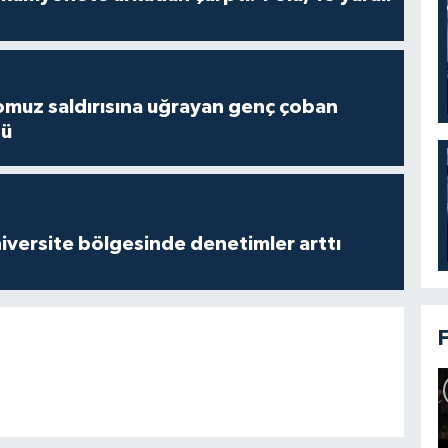
muz saldırısına uğrayan genç çoban
dü
versite bölgesinde denetimler arttı