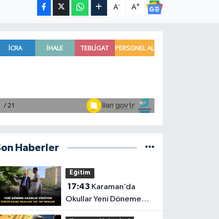
-
+
A
A
Son Haberler
Eğitim
17:43
Karaman’da
Okullar Yeni Döneme
Hazırlanıyor