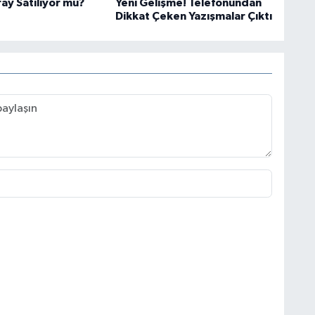
ay Satılıyor mu?
Yeni Gelişme! Telefonundan
Dikkat Çeken Yazışmalar Çıktı