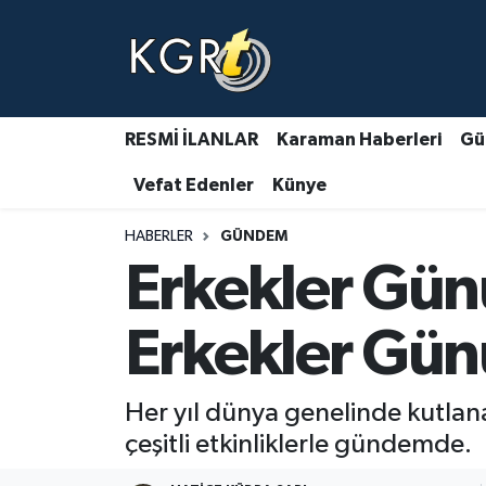
Karaman Haberleri
Gündem Haberleri
RESMİ İLANLAR
Karaman Haberleri
Gü
Vefat Edenler
Künye
Güncel Haberler
HABERLER
GÜNDEM
Spor Haberleri
Erkekler Gü
Asayiş Haberleri
Erkekler Gün
Ulusal Haberler
Her yıl dünya genelinde kutlana
Vefat Edenler
çeşitli etkinliklerle gündemde.