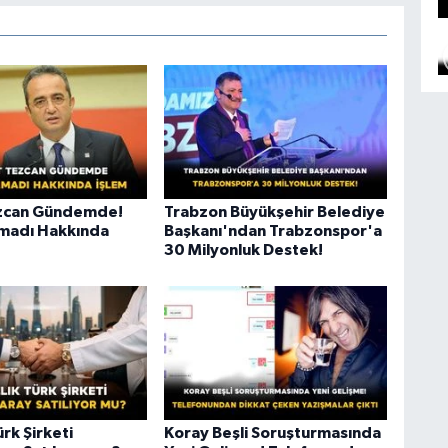
ezcan Gündemde!
Trabzon Büyükşehir Belediye
amadı Hakkında
Başkanı'ndan Trabzonspor'a
30 Milyonluk Destek!
ürk Şirketi
Koray Beşli Soruşturmasında