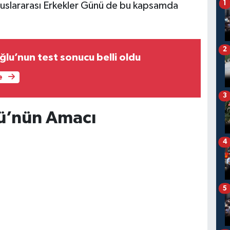
1
Uluslararası Erkekler Günü de bu kapsamda
2
ğlu’nun test sonucu belli oldu
e
3
ü’nün Amacı
4
5