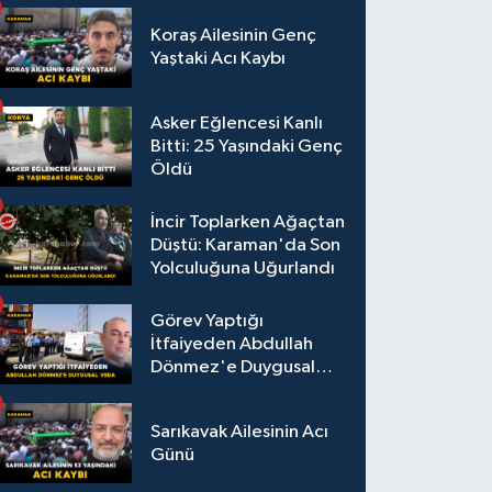
Koraş Ailesinin Genç
Yaştaki Acı Kaybı
Asker Eğlencesi Kanlı
Bitti: 25 Yaşındaki Genç
Öldü
İncir Toplarken Ağaçtan
Düştü: Karaman'da Son
Yolculuğuna Uğurlandı
Görev Yaptığı
İtfaiyeden Abdullah
Dönmez'e Duygusal
Veda
Sarıkavak Ailesinin Acı
Günü