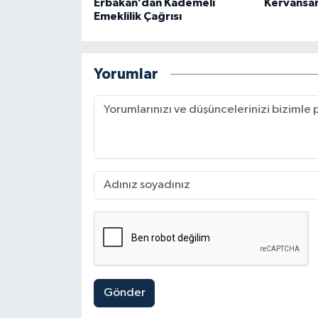
Erbakan’dan Kademeli
Kervansar
Emeklilik Çağrısı
Yorumlar
Gönder