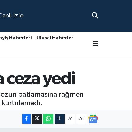
nlı İzle
ayiş Haberleri
Ulusal Haberler
a ceza yedi
egzozun patlamasına rağmen
n kurtulamadı.
-
+
A
A