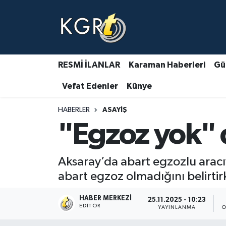
Karaman Haberleri
Gündem Haberleri
RESMİ İLANLAR
Karaman Haberleri
Gü
Vefat Edenler
Künye
Güncel Haberler
HABERLER
ASAYIŞ
Spor Haberleri
"Egzoz yok" d
Asayiş Haberleri
Aksaray’da abart egzozlu arac
Ulusal Haberler
abart egzoz olmadığını belirti
Vefat Edenler
HABER MERKEZI
25.11.2025 - 10:23
EDITÖR
YAYINLANMA
O