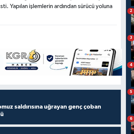
ti. Yapılan işlemlerin ardından sürücü yoluna
2
3
4
5
muz saldırısına uğrayan genç çoban
dü
6