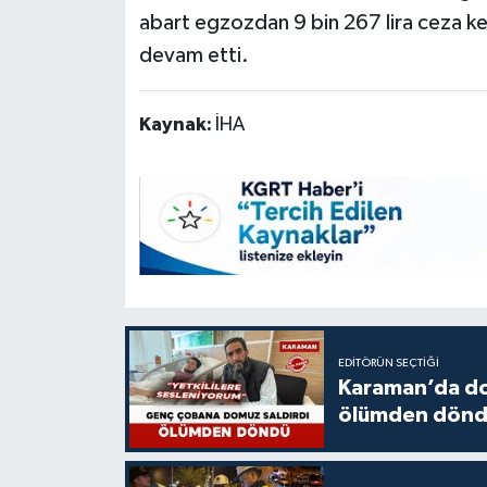
abart egzozdan 9 bin 267 lira ceza kes
devam etti.
Kaynak:
İHA
EDITÖRÜN SEÇTIĞI
Karaman’da do
ölümden dön