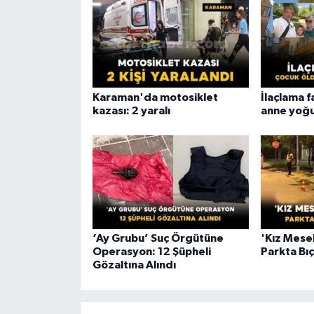
Karaman'da motosiklet
İlaçlama f
kazası: 2 yaralı
anne yoğ
‘Ay Grubu’ Suç Örgütüne
'Kız Mesele
Operasyon: 12 Şüpheli
Parkta Bı
Gözaltına Alındı