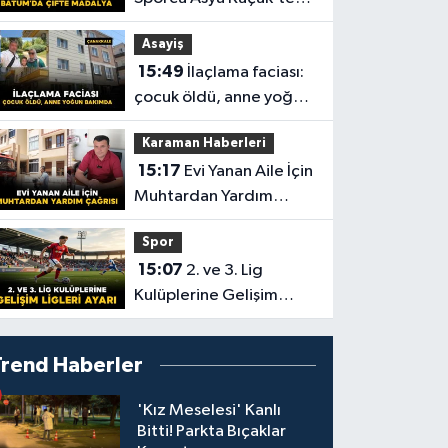
Batum’da Çifte Madalya
Asayiş
15:49
İlaçlama faciası:
çocuk öldü, anne yoğun
bakımda
Karaman Haberleri
15:17
Evi Yanan Aile İçin
Muhtardan Yardım
Çağrısı
Spor
15:07
2. ve 3. Lig
Kulüplerine Gelişim
Ligleri Ayarı
Trend Haberler
'Kız Meselesi' Kanlı
Bitti! Parkta Bıçaklar