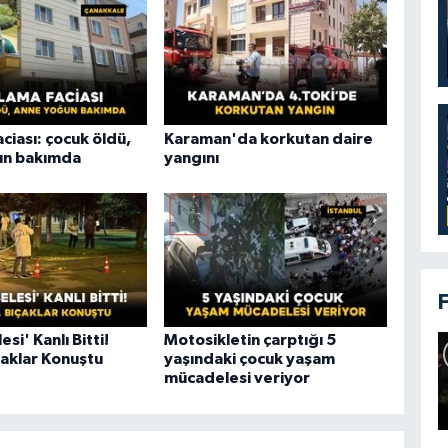
aciası: çocuk öldü,
Karaman'da korkutan daire
un bakımda
yangını
si' Kanlı Bitti!
Motosikletin çarptığı 5
çaklar Konuştu
yaşındaki çocuk yaşam
mücadelesi veriyor