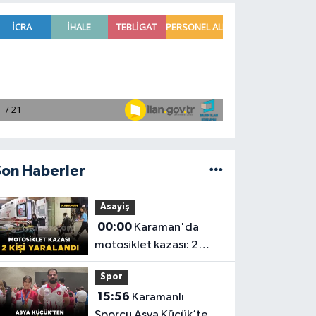
Son Haberler
Asayiş
00:00
Karaman'da
motosiklet kazası: 2
yaralı
Spor
15:56
Karamanlı
Sporcu Asya Küçük’ten