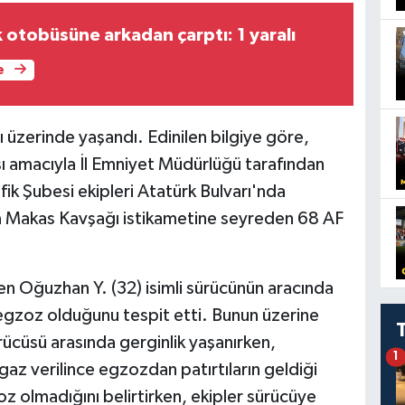
 otobüsüne arkadan çarptı: 1 yaralı
e
ı üzerinde yaşandı. Edinilen bilgiye göre,
sı amacıyla İl Emniyet Müdürlüğü tarafından
fik Şubesi ekipleri Atatürk Bulvarı'nda
 Makas Kavşağı istikametine seyreden 68 AF
en Oğuzhan Y. (32) isimli sürücünün aracında
egzoz olduğunu tespit etti. Bunun üzerine
rücüsü arasında gerginlik yaşanırken,
1
az verilince egzozdan patırtıların geldiği
zoz olmadığını belirtirken, ekipler sürücüye