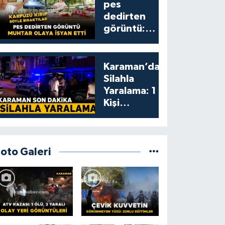
pes
dedirten
görüntü:
karpuzu
yumruklayıp
yediler,
Karaman’da
artıklarını
Silahla
kamelyada
Yaralama: 1
bıraktılar
Kişi
Yaralandı
Foto Galeri