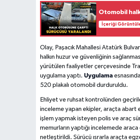
Otomobil halk
İçeriği Görüntül
Olay, Paşacık Mahallesi Atatürk Bulvar
halkın huzur ve güvenliğinin sağlanma
yürütülen faaliyetler çerçevesinde Tra
uygulama yaptı.
Uygulama
esnasında
520 plakalı otomobil durduruldu.
Ehliyet ve ruhsat kontrolünden geçiril
inceleme yapan ekipler, araçta abart 
işlem yapmak isteyen polis ve araç sü
memurların yaptığı incelemede araca g
netleştirildi. Sürücü ısrarla araçta eg