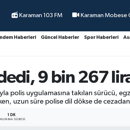
Karaman 103 FM
Karaman Mobese Ca
ndem Haberleri
Güncel Haberler
Spor Haberleri
As
edi, 9 bin 267 lir
ıyla polis uygulamasına takılan sürücü, 
rken, uzun süre polise dil dökse de cezada
1 DK
KUNMA SÜRESI